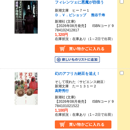
フィレンツェに悪魔が彷徨う
新潮文庫 ヒー７ー１
Ｄ．Ｖ．ビショップ
熊谷千寿
新潮社 (文庫)
【2026年08月発売】 ISBNコード 9
784102412817
1,320円
在庫状況：在庫あり（1～2日で出荷）
幻のアフリカ納豆を追え！
そして現れた〈サピエンス納豆〉
新潮文庫 たー１３１ー２
高野秀行
新潮社 (文庫)
【2026年08月発売】 ISBNコード 9
784101021522
1,100円
在庫状況：在庫あり（1～2日で出荷）