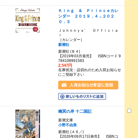
Ｋｉｎｇ ＆ Ｐｒｉｎｃｅカレ
ンダー ２０１９．４→２０２
０．３
Ｊｏｈｎｎｙｓ’ Ｏｆｆｉｃｉａ
ｌ
［カレンダー］
新潮社
新潮社 (Ｂ４)
【2019年03月発売】 ISBNコード 9
784108991583
2,547円
在庫状況：品切れのため入荷お知らせ
にご登録下さい
幽冥の岸 十二国記
新潮文庫
小野不由美
新潮社 (Ａ６／)
【2026年09月17日発売】 ISBNコ