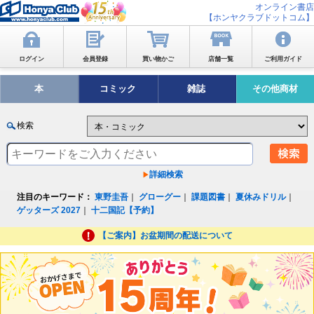
オンライン書店
【ホンヤクラブドットコム】
ログイン
会員登録
買い物かご
店舗一覧
ご利用ガイド
本
コミック
雑誌
その他商材
検索
詳細検索
注目のキーワード：
東野圭吾
｜
グローグー
｜
課題図書
｜
夏休みドリル
｜
ゲッターズ 2027
｜
十二国記【予約】
【ご案内】お盆期間の配送について