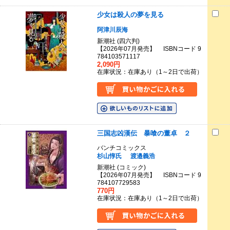
少女は殺人の夢を見る
阿津川辰海
新潮社 (四六判)
【2026年07月発売】 ISBNコード 9
784103571117
2,090円
在庫状況：在庫あり（1～2日で出荷）
三国志凶漢伝 暴喰の董卓 ２
バンチコミックス
杉山惇氏
渡邉義浩
新潮社 (コミック)
【2026年07月発売】 ISBNコード 9
784107729583
770円
在庫状況：在庫あり（1～2日で出荷）