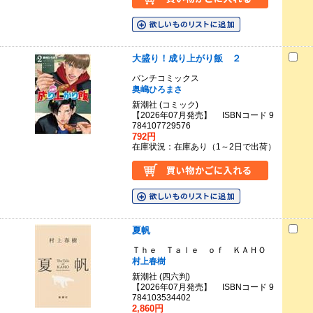
大盛り！成り上がり飯 ２
バンチコミックス
奥嶋ひろまさ
新潮社 (コミック)
【2026年07月発売】 ISBNコード 9
784107729576
792円
在庫状況：在庫あり（1～2日で出荷）
夏帆
Ｔｈｅ Ｔａｌｅ ｏｆ ＫＡＨＯ
村上春樹
新潮社 (四六判)
【2026年07月発売】 ISBNコード 9
784103534402
2,860円