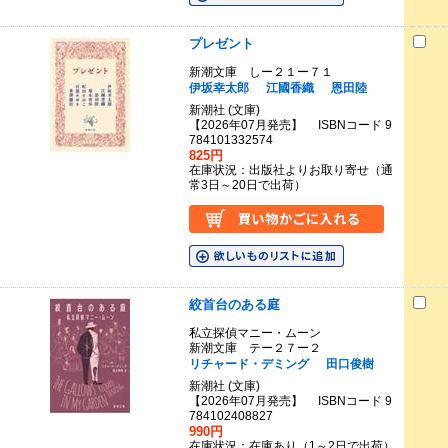
プレゼント
新潮文庫 しー２１ー７１
伊坂幸太郎
江國香織
恩田陸
新潮社 (文庫)
【2026年07月発売】 ISBNコード 9
784101332574
825円
在庫状況：出版社よりお取り寄せ（通
常3日～20日で出荷）
絞首台のある庭
私立探偵マニー・ムーン
新潮文庫 テー２７ー２
リチャード・デミング
田口俊樹
新潮社 (文庫)
【2026年07月発売】 ISBNコード 9
784102408827
990円
在庫状況：在庫あり（1～2日で出荷）