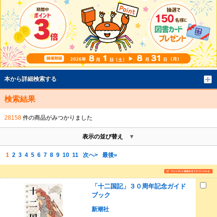
本から詳細検索する
検索結果
28158
件の商品がみつかりました
表示の並び替え
1
2
3
4
5
6
7
8
9
10
11
次へ>
最後»
「十二国記」３０周年記念ガイド
ブック
新潮社