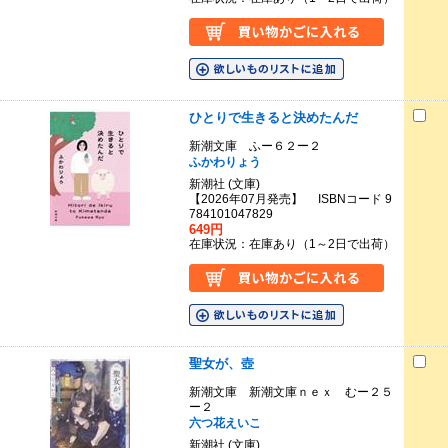
ひとりで生きると決めたんだ
新潮文庫 ふー６２ー２
ふかわりょう
新潮社 (文庫)
【2026年07月発売】 ISBNコード 9
784101047829
649円
在庫状況：在庫あり（1～2日で出荷）
聖女が、壺
新潮文庫 新潮文庫ｎｅｘ むー２５
ー２
六つ花えいこ
新潮社 (文庫)