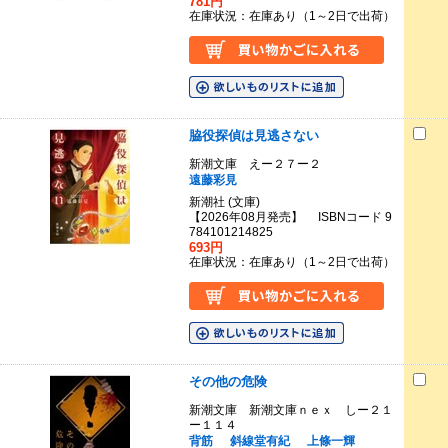
781円
在庫状況：在庫あり（1～2日で出荷）
脇役探偵は見逃さない
新潮文庫 えー２７ー２
遠藤彩見
新潮社 (文庫)
【2026年08月発売】 ISBNコード 9
784101214825
693円
在庫状況：在庫あり（1～2日で出荷）
その他の危険
新潮文庫 新潮文庫ｎｅｘ しー２１
ー１１４
背筋
斜線堂有紀
上條一輝