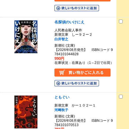
名探偵のいけにえ
人民教会殺人事件
新潮文庫 しー９２ー２
白井智之
新潮社 (文庫)
【2026年08月発売】 ISBNコード 9
784101044828
990円
在庫状況：在庫あり（1～2日で出荷）
ともぐい
新潮文庫 かー１０２ー１
河﨑秋子
新潮社 (文庫)
【2026年08月発売】 ISBNコード 9
784101070513