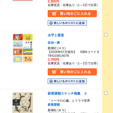
2,365円
在庫状況：在庫あり（1～2日で出荷）
水平と垂直
佐伯一麦
新潮社 (Ａ５)
【2026年07月発売】 ISBNコード 9
784103814078
3,795円
在庫状況：在庫あり（1～2日で出荷）
萩尾望都スケッチ画集 ３
「トーマの心臓」とドラマ世界
萩尾望都
新潮社 (Ｂ５)