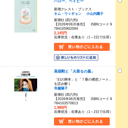
ハロー、ベイビー
新潮クレスト・ブックス
キム・ウィギョン
小山内園子
新潮社 (四六判)
【2026年06月発売】 ISBNコード 9
784105902094
2,145円
在庫状況：在庫あり（1～2日で出荷）
高畑勲と「火垂るの墓」
「幻の脚本」と「７冊の構想ノート」
を読み解く
寺越陽子
新潮社 (四六判)
【2026年06月発売】 ISBNコード 9
784103570813
1,980円
在庫状況：在庫あり（1～2日で出荷）