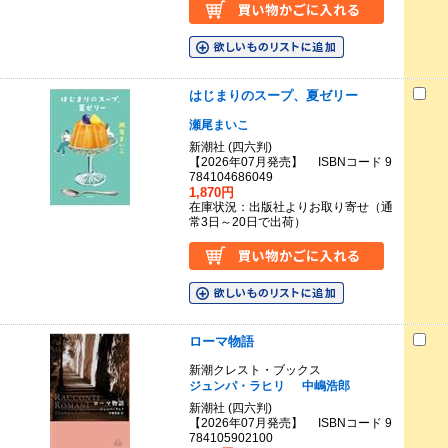
はじまりのスープ、夏ゼリー
瀬尾まいこ
新潮社 (四六判)
【2026年07月発売】 ISBNコード 9
784104686049
1,870円
在庫状況：出版社よりお取り寄せ（通
常3日～20日で出荷）
ローマ物語
新潮クレスト・ブックス
ジュンパ・ラヒリ
中嶋浩郎
新潮社 (四六判)
【2026年07月発売】 ISBNコード 9
784105902100