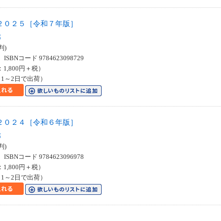
２０２５［令和７年版］
部
判)
SBNコード 9784623098729
：1,800円＋税）
1～2日で出荷）
２０２４［令和６年版］
部
判)
SBNコード 9784623096978
：1,800円＋税）
1～2日で出荷）