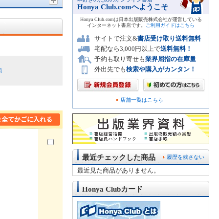
Honya Club.comへようこそ
Honya Club.comは日本出版販売株式会社が運営している
インターネット書店です。
ご利用ガイドはこちら
サイトで注文&
書店受け取り送料無料
宅配なら3,000円以上で
送料無料！
予約も取り寄せも
業界屈指の在庫量
外出先でも
検索や購入がカンタン！
順
店舗一覧はこちら
最近チェックした商品
履歴を残さない
最近見た商品がありません。
Honya Clubカード