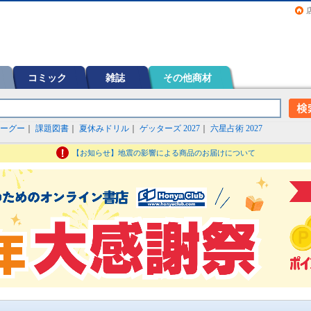
画（コミック）など在庫も充実
コミック
雑誌
その他商材
ーグー
｜
課題図書
｜
夏休みドリル
｜
ゲッターズ 2027
｜
六星占術 2027
【お知らせ】地震の影響による商品のお届けについて