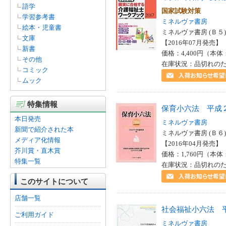
語学
国家試験対策
学習参考書
ミネルヴァ書房
絵本・児童書
ミネルヴァ書房 (Ｂ５)
文庫
【2016年07月発売】 I
新書
価格：4,400円（本体
その他
在庫状況：品切れの
コミック
ムック
特集情報
保育小六法 平成
本日発売
ミネルヴァ書房
新聞で紹介された本
ミネルヴァ書房 (Ｂ６)
メディア化情報
【2016年04月発売】 I
芥川賞・直木賞
価格：1,760円（本体
特集一覧
在庫状況：品切れの
このサイトについて
店舗一覧
社会福祉小六法 
ご利用ガイド
ミネルヴァ書房