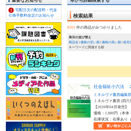
重要なお知らせ
本から詳細検索する
宅配注文の配送料・代金
引換手数料改定のお知らせ
検索結果
8501
件の商品がみつかりました
表示の並び替え
商品名
価格の安い順
価格の高い順
発売
キーワードに関連する順
社会福祉小六法 
ミネルヴァ書房編集
ミネルヴァ書房 (四六
【2026年04月発売】 I
価格：1,980円（本体
在庫状況：在庫あり（