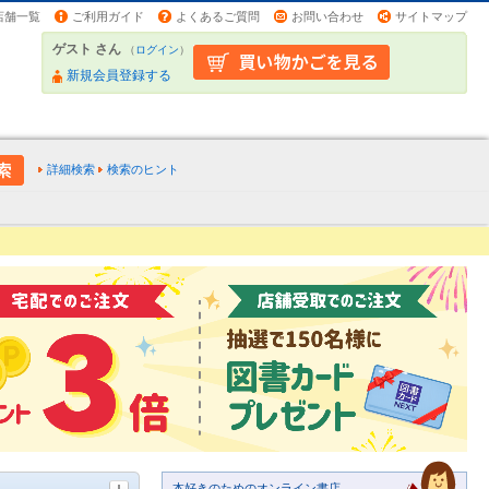
店舗一覧
ご利用ガイド
よくあるご質問
お問い合わせ
サイトマップ
ゲスト さん
（
ログイン
）
新規会員登録する
詳細検索
検索のヒント
本好きのためのオンライン書店