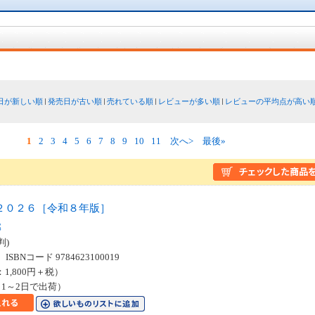
日が新しい順
発売日が古い順
売れている順
レビューが多い順
レビューの平均点が高い
1
2
3
4
5
6
7
8
9
10
11
次へ>
最後»
２０２６［令和８年版］
部
判)
SBNコード 9784623100019
：1,800円＋税）
1～2日で出荷）