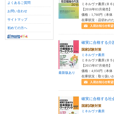
よくあるご質問
ミネルヴァ書房 (Ｂ６)
【2016年03月発売】 I
お問い合わせ
価格：1,760円（本体
サイトマップ
在庫状況：品切れの
初めての方へ
確実に合格する介
国家試験対策
ミネルヴァ書房
ミネルヴァ書房 (Ｂ５)
【2015年07月発売】 I
価格：4,950円（本体
最新版あり
在庫状況：取り扱い
確実に合格する社
国家試験対策
ミネルヴァ書房