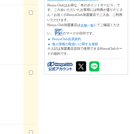
Honya Clubはお得な「本のポイントサービス」で
す。ご入会いただいたお客様には特典が盛りだくさ
ん！お近くのHonyaClub加盟書店でご入会、ご利用
いただけます。
Honya Club加盟書店は
にてご確認くださ
店舗一覧
い。
のマークが目印です。
HonyaClub会員規約
個人情報の取扱いに関する規程
※上記は加盟書店店頭で使用できるHonyaClubカー
ドの規約です。