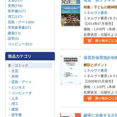
文芸(231)
実用(150)
特集：子どもの精神
医学書(127)
ミネルヴァ書房
理工(117)
ミネルヴァ書房 (Ｂ５)
芸術・アート(80)
【2014年07月発売】 I
学習参考書(47)
価格：1,650円（本体
建築(13)
在庫状況：出版社より
語学(3)
コンピュータ(1)
保育所保育指針幼
解説とポイント
本・コミック
ミネルヴァ書房
文芸
ミネルヴァ書房 (Ａ５)
実用
【2008年05月発売】 I
芸術・アート
価格：1,320円（本体
ビジネス
在庫状況：出版社より
コンピュータ
人文
理工
建築
医学書
確実に合格する介