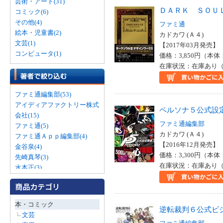
芸術・アート(31)
ＤＡＲＫ ＳＯＵ
コミック(6)
その他(4)
ファミ通
絵本・児童書(2)
カドカワ (Ａ４)
文芸(1)
【2017年03月発売】 I
コンピュータ(1)
価格：3,850円（本体
在庫状況：在庫あり（
ファミ通編集部(53)
アイディアファクトリー株式
ペルソナ５公式設
会社(15)
ファミ通編集部
ファミ通(5)
カドカワ (Ａ４)
ファミ通Ａｐｐ編集部(4)
【2016年12月発売】 I
金谷泉(4)
価格：3,300円（本体
先崎真琴(3)
在庫状況：在庫あり（
水本正(3)
ちょぼらうにょぽみ(2)
ガンホー・オンライン・エン
ターテイメント株式会社(2)
本・コミック
逆転裁判６公式ビ
大塚角満(2)
文芸
桜井政博(2)