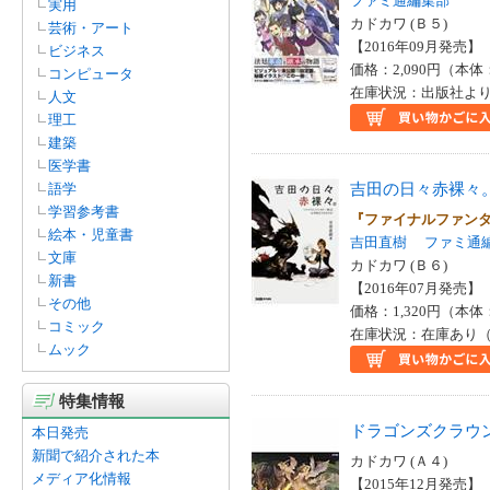
ファミ通編集部
実用
津々巳あや(2)
カドカワ (Ｂ５)
芸術・アート
週刊ファミ通編集部(2)
【2016年09月発売】 I
ビジネス
ぴこぷり編集部(1)
価格：2,090円（本体
コンピュータ
みずしな孝之(1)
在庫状況：出版社より
人文
よだかのレコード(1)
理工
ガールズメディアサービスセ
建築
クション(1)
医学書
グラニ(1)
吉田の日々赤裸々
語学
スタジオベントスタッフ(1)
学習参考書
『ファイナルファン
スパイク・チュンソフト(1)
絵本・児童書
吉田直樹
ファミ通
セガゲームス(1)
文庫
カドカワ (Ｂ６)
ファミ通コンテンツ企画編集
新書
【2016年07月発売】 I
部(1)
その他
価格：1,320円（本体
前田ヒロユキ(1)
コミック
在庫状況：在庫あり（
吉田直樹(1)
ムック
小高和剛(1)
日本一ソフトウェア(1)
特集情報
月花(1)
楽天株式会社(1)
ドラゴンズクラウ
本日発売
渡まかな(1)
新聞で紹介された本
カドカワ (Ａ４)
Ｆｕｊｉ＆ｇｕｍｉ Ｇａｍ
メディア化情報
【2015年12月発売】 I