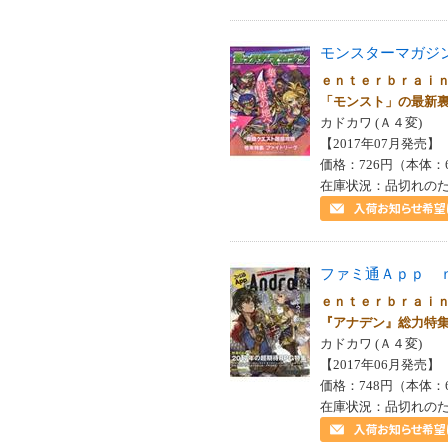
モンスターマガジ
ｅｎｔｅｒｂｒａｉ
「モンスト」の最新
カドカワ (Ａ４変)
【2017年07月発売】 I
価格：726円（本体：
在庫状況：品切れの
ファミ通Ａｐｐ 
ｅｎｔｅｒｂｒａｉ
『アナデン』総力特
カドカワ (Ａ４変)
【2017年06月発売】 I
価格：748円（本体：
在庫状況：品切れの