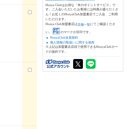
Honya Clubはお得な「本のポイントサービス」で
す。ご入会いただいたお客様には特典が盛りだくさ
ん！お近くのHonyaClub加盟書店でご入会、ご利用
いただけます。
Honya Club加盟書店は
にてご確認くださ
店舗一覧
い。
のマークが目印です。
HonyaClub会員規約
個人情報の取扱いに関する規程
※上記は加盟書店店頭で使用できるHonyaClubカー
ドの規約です。