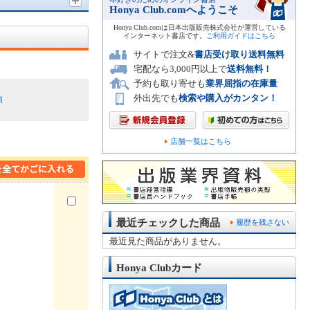
Honya Club.comへようこそ
Honya Club.comは日本出版販売株式会社が運営している
インターネット書店です。
ご利用ガイドはこちら
サイトで注文&
書店受け取り送料無料
宅配なら3,000円以上で
送料無料！
予約も取り寄せも
業界屈指の在庫量
外出先でも
検索や購入がカンタン！
順
店舗一覧はこちら
最近チェックした商品
履歴を残さない
最近見た商品がありません。
Honya Clubカード