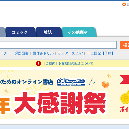
画（コミック）など在庫も充実
コミック
雑誌
その他商材
ーグー
｜
課題図書
｜
夏休みドリル
｜
ゲッターズ 2027
｜
十二国記【予約】
【ご案内】お盆期間の配送について