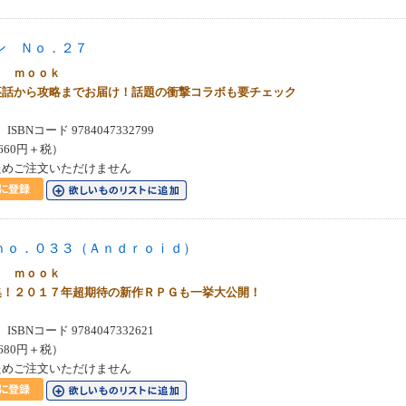
ン Ｎｏ．２７
ｎ ｍｏｏｋ
裏話から攻略までお届け！話題の衝撃コラボも要チェック
SBNコード 9784047332799
660円＋税）
ためご注文いただけません
ｎｏ．０３３（Ａｎｄｒｏｉｄ）
ｎ ｍｏｏｋ
集！２０１７年超期待の新作ＲＰＧも一挙大公開！
SBNコード 9784047332621
680円＋税）
ためご注文いただけません