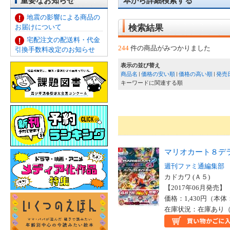
重要なお知らせ
本から詳細検索する
地震の影響による商品の
お届けについて
検索結果
宅配注文の配送料・代金
244
件の商品がみつかりました
引換手数料改定のお知らせ
表示の並び替え
商品名
価格の安い順
価格の高い順
発売
キーワードに関連する順
マリオカート８デ
週刊ファミ通編集部
カドカワ (Ａ５)
【2017年06月発売】 I
価格：1,430円（本体
在庫状況：在庫あり（