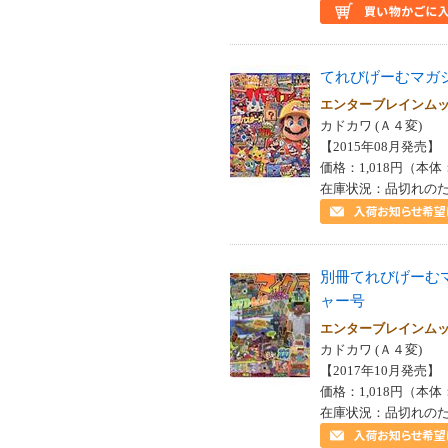
てれびげーむマガ
エンターブレインム
カドカワ (Ａ４変)
【2015年08月発売】 I
価格：1,018円（本体
在庫状況：品切れの
別冊てれびげーむ
ャー号
エンターブレインム
カドカワ (Ａ４変)
【2017年10月発売】 I
価格：1,018円（本体
在庫状況：品切れの