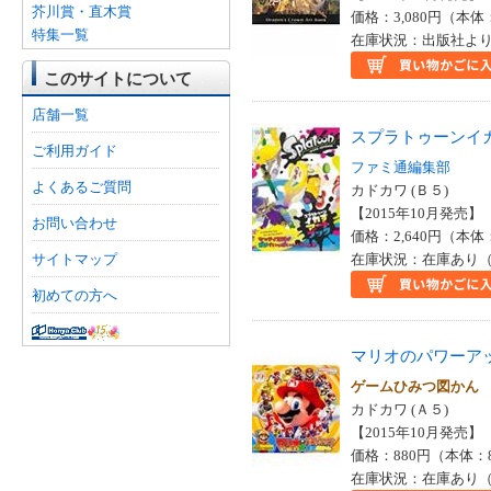
ｅｓ(1)
芥川賞・直木賞
価格：3,080円（本体
ＬＩＮＥ株式会社(1)
特集一覧
在庫状況：出版社より
Ｒｅｊｅｔ株式会社(1)
ＸＦＬＡＧスタジオ(1)
このサイトについて
店舗一覧
スプラトゥーンイ
ご利用ガイド
ファミ通編集部
よくあるご質問
カドカワ (Ｂ５)
【2015年10月発売】 I
お問い合わせ
価格：2,640円（本体
サイトマップ
在庫状況：在庫あり（
初めての方へ
マリオのパワーア
ゲームひみつ図かん
カドカワ (Ａ５)
【2015年10月発売】 I
価格：880円（本体：
在庫状況：在庫あり（