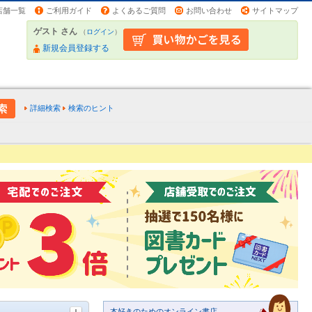
店舗一覧
ご利用ガイド
よくあるご質問
お問い合わせ
サイトマップ
ゲスト さん
（
ログイン
）
新規会員登録する
詳細検索
検索のヒント
本好きのためのオンライン書店