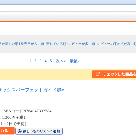
日が新しい順
発売日が古い順
売れている順
レビューが多い順
レビューの平均点が高い
1
2
3
4
5
次へ>
最後»
ラックスパーフェクトガイド超∞
SBNコード 9784047332584
：1,300円＋税）
1～2日で出荷）