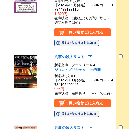
東京創元社 (文庫)
【2026年05月発売】 ISBNコード 9
784488138110
1,320円
在庫状況：出版社よりお取り寄せ（1
週間程度で出荷）
判事の殺人リスト 下
新潮文庫 クー２３ー４４
ジョン・グリシャム
白石朗
新潮社 (文庫)
【2026年01月発売】 ISBNコード 9
784102409442
935円
在庫状況：在庫あり（1～2日で出荷）
判事の殺人リスト 上