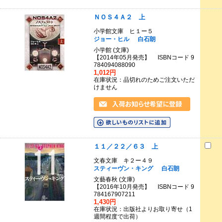
ＮＯＳ４Ａ２ 上
小学館文庫 ヒ１ー５
ジョー・ヒル
白石朗
小学館 (文庫)
【2014年05月発売】 ISBNコード 9
784094088090
1,012円
在庫状況：品切れのためご注文いただ
けません
１１／２２／６３ 上
文春文庫 キ２ー４９
スティーヴン・キング
白石朗
文藝春秋 (文庫)
【2016年10月発売】 ISBNコード 9
784167907211
1,430円
在庫状況：出版社よりお取り寄せ（1
週間程度で出荷）