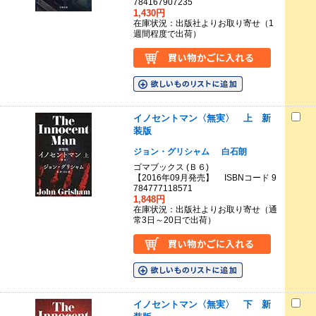
784167907235
1,430円
在庫状況：出版社よりお取り寄せ（1
週間程度で出荷）
イノセントマン〈無実〉 上 新
装版
ジョン・グリシャム
白石朗
ゴマブックス (Ｂ６)
【2016年09月発売】 ISBNコード 9
784777118571
1,848円
在庫状況：出版社よりお取り寄せ（通
常3日～20日で出荷）
イノセントマン〈無実〉 下 新