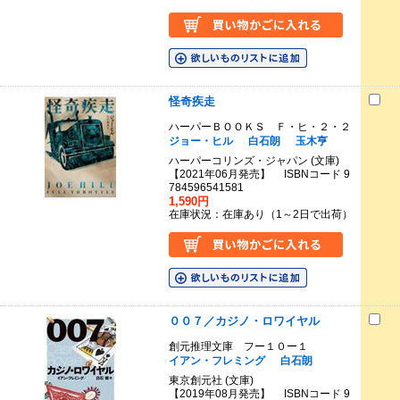
怪奇疾走
ハーパーＢＯＯＫＳ Ｆ・ヒ・２・２
ジョー・ヒル
白石朗
玉木亨
ハーパーコリンズ・ジャパン (文庫)
【2021年06月発売】 ISBNコード 9
784596541581
1,590円
在庫状況：在庫あり（1～2日で出荷）
００７／カジノ・ロワイヤル
創元推理文庫 フー１０ー１
イアン・フレミング
白石朗
東京創元社 (文庫)
【2019年08月発売】 ISBNコード 9