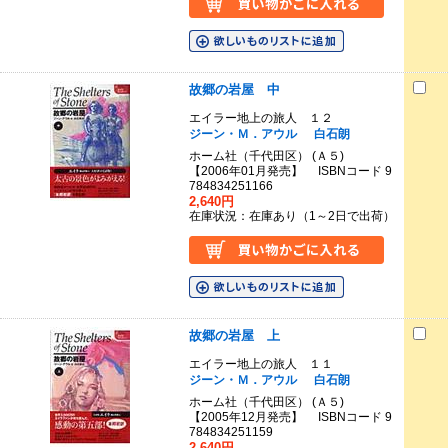
故郷の岩屋 中
エイラー地上の旅人 １２
ジーン・Ｍ．アウル
白石朗
ホーム社（千代田区） (Ａ５)
【2006年01月発売】 ISBNコード 9
784834251166
2,640円
在庫状況：在庫あり（1～2日で出荷）
故郷の岩屋 上
エイラー地上の旅人 １１
ジーン・Ｍ．アウル
白石朗
ホーム社（千代田区） (Ａ５)
【2005年12月発売】 ISBNコード 9
784834251159
2,640円