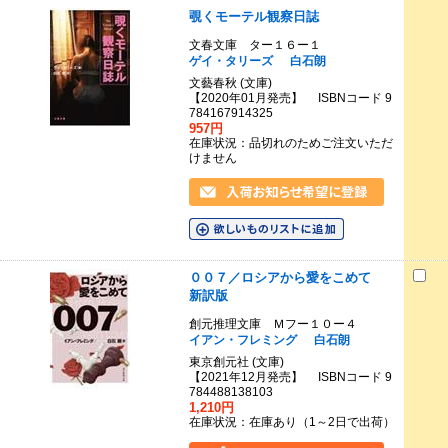
覗くモーテル観察日誌
文春文庫 ター１６ー１
ゲイ・タリーズ
白石朗
文藝春秋 (文庫)
【2020年01月発売】 ISBNコード 9
784167914325
957円
在庫状況：品切れのためご注文いただ
けません
００７／ロシアから愛をこめて
新訳版
創元推理文庫 Ｍフー１０ー４
イアン・フレミング
白石朗
東京創元社 (文庫)
【2021年12月発売】 ISBNコード 9
784488138103
1,210円
在庫状況：在庫あり（1～2日で出荷）