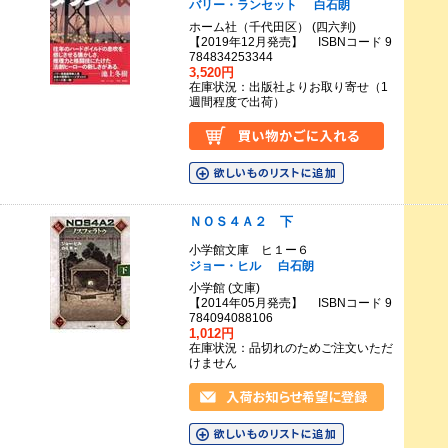
バリー・ランセット
白石朗
ホーム社（千代田区） (四六判)
【2019年12月発売】 ISBNコード 9
784834253344
3,520円
在庫状況：出版社よりお取り寄せ（1
週間程度で出荷）
ＮＯＳ４Ａ２ 下
小学館文庫 ヒ１ー６
ジョー・ヒル
白石朗
小学館 (文庫)
【2014年05月発売】 ISBNコード 9
784094088106
1,012円
在庫状況：品切れのためご注文いただ
けません