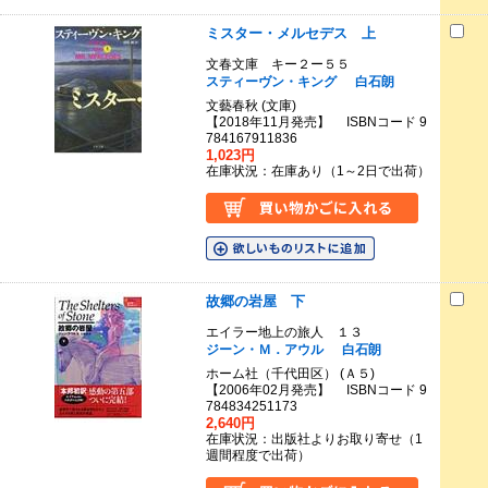
ミスター・メルセデス 上
文春文庫 キー２ー５５
スティーヴン・キング
白石朗
文藝春秋 (文庫)
【2018年11月発売】 ISBNコード 9
784167911836
1,023円
在庫状況：在庫あり（1～2日で出荷）
故郷の岩屋 下
エイラー地上の旅人 １３
ジーン・Ｍ．アウル
白石朗
ホーム社（千代田区） (Ａ５)
【2006年02月発売】 ISBNコード 9
784834251173
2,640円
在庫状況：出版社よりお取り寄せ（1
週間程度で出荷）