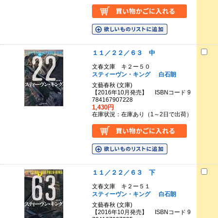
１１／２２／６３ 中
文春文庫 キ２ー５０
スティーヴン・キング
白石朗
文藝春秋 (文庫)
【2016年10月発売】 ISBNコード 9
784167907228
1,430円
在庫状況：在庫あり（1～2日で出荷）
１１／２２／６３ 下
文春文庫 キ２ー５１
スティーヴン・キング
白石朗
文藝春秋 (文庫)
【2016年10月発売】 ISBNコード 9