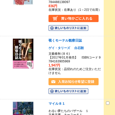
784488138097
836円
在庫状況：在庫あり（1～2日で出荷）
覗くモーテル観察日誌
ゲイ・タリーズ
白石朗
文藝春秋 (Ｂ６)
【2017年01月発売】 ISBNコード 9
784163905969
1,947円
在庫状況：品切れのためご注文いただ
けません
マイル８１
わるい夢たちのバザール １
文春文庫 キー２ー６１