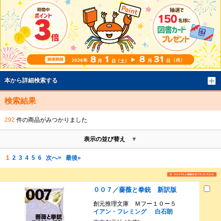
本から詳細検索する
検索結果
292
件の商品がみつかりました
表示の並び替え
1
2
3
4
5
6
次へ>
最後»
００７／薔薇と拳銃 新訳版
創元推理文庫 Ｍフー１０ー５
イアン・フレミング
白石朗