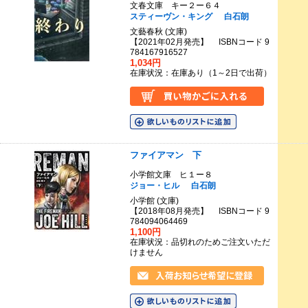
文春文庫 キー２ー６４
スティーヴン・キング
白石朗
文藝春秋 (文庫)
【2021年02月発売】 ISBNコード 9
784167916527
1,034円
在庫状況：在庫あり（1～2日で出荷）
ファイアマン 下
小学館文庫 ヒ１ー８
ジョー・ヒル
白石朗
小学館 (文庫)
【2018年08月発売】 ISBNコード 9
784094064469
1,100円
在庫状況：品切れのためご注文いただ
けません