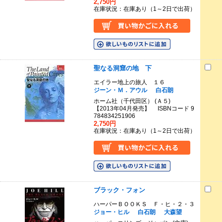
2,750円
在庫状況：在庫あり（1～2日で出荷）
聖なる洞窟の地 下
エイラー地上の旅人 １６
ジーン・Ｍ．アウル
白石朗
ホーム社（千代田区） (Ａ５)
【2013年04月発売】 ISBNコード 9
784834251906
2,750円
在庫状況：在庫あり（1～2日で出荷）
ブラック・フォン
ハーパーＢＯＯＫＳ Ｆ・ヒ・２・３
ジョー・ヒル
白石朗
大森望