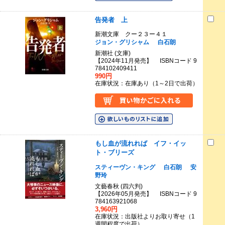
告発者 上
新潮文庫 クー２３ー４１
ジョン・グリシャム
白石朗
新潮社 (文庫)
【2024年11月発売】 ISBNコード 9
784102409411
990円
在庫状況：在庫あり（1～2日で出荷）
もし血が流れれば イフ・イッ
ト・ブリーズ
スティーヴン・キング
白石朗
安
野玲
文藝春秋 (四六判)
【2026年05月発売】 ISBNコード 9
784163921068
3,960円
在庫状況：出版社よりお取り寄せ（1
週間程度で出荷）