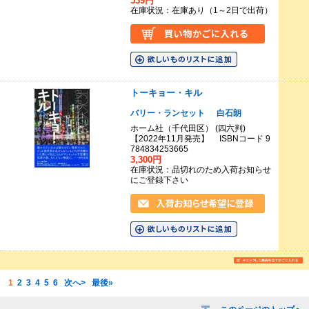
539円
在庫状況：在庫あり（1～2日で出荷）
トーキョー・キル
バリー・ランセット
白石朗
ホーム社（千代田区） (四六判)
【2022年11月発売】 ISBNコード 9
784834253665
3,300円
在庫状況：品切れのため入荷お知らせ
にご登録下さい
1
2
3
4
5
6
次へ>
最後»