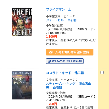
ファイアマン 上
小学館文庫 ヒ１ー７
ジョー・ヒル
白石朗
小学館 (文庫)
【2018年08月発売】 ISBNコード 9
784094064452
1,100円
在庫状況：品切れのためご注文いただ
けません
コロラド・キッド 他二篇
文春文庫 キー２ー７２
スティーヴン・キング
高山真由
美
白石朗
文藝春秋 (文庫)
【2024年09月発売】 ISBNコード 9
784167922795
1,760円
在庫状況：在庫あり（1～2日で出荷）