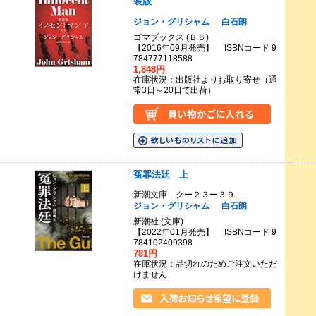
装版
ジョン・グリシャム
白石朗
ゴマブックス (Ｂ６)
【2016年09月発売】 ISBNコード 9
784777118588
1,848円
在庫状況：出版社よりお取り寄せ（通
常3日～20日で出荷）
冤罪法廷 上
新潮文庫 クー２３ー３９
ジョン・グリシャム
白石朗
新潮社 (文庫)
【2022年01月発売】 ISBNコード 9
784102409398
781円
在庫状況：品切れのためご注文いただ
けません