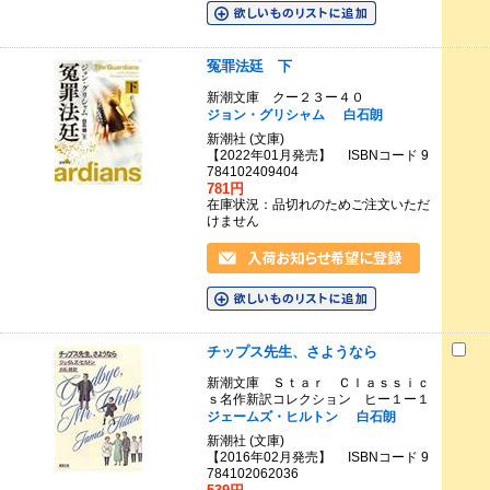
冤罪法廷 下
新潮文庫 クー２３ー４０
ジョン・グリシャム
白石朗
新潮社 (文庫)
【2022年01月発売】 ISBNコード 9
784102409404
781円
在庫状況：品切れのためご注文いただ
けません
チップス先生、さようなら
新潮文庫 Ｓｔａｒ Ｃｌａｓｓｉｃ
ｓ名作新訳コレクション ヒー１ー１
ジェームズ・ヒルトン
白石朗
新潮社 (文庫)
【2016年02月発売】 ISBNコード 9
784102062036