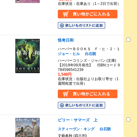
在庫状況：在庫あり（1～2日で出荷）
怪奇日和
ハーパーＢＯＯＫＳ Ｆ・ヒ・２・１
ジョー・ヒル
白石朗
ハーパーコリンズ・ジャパン (文庫)
【2019年09月発売】 ISBNコード 9
784596541239
1,548円
在庫状況：出版社よりお取り寄せ（1
週間程度で出荷）
ビリー・サマーズ 上
スティーヴン・キング
白石朗
文藝春秋 (四六判)