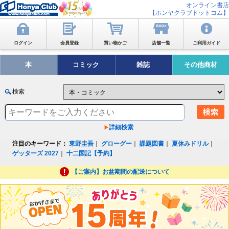
オンライン書店
【ホンヤクラブドットコム】
ログイン
会員登録
買い物かご
店舗一覧
ご利用ガイド
本
コミック
雑誌
その他商材
検索
詳細検索
注目のキーワード：
東野圭吾
｜
グローグー
｜
課題図書
｜
夏休みドリル
｜
ゲッターズ 2027
｜
十二国記【予約】
【ご案内】お盆期間の配送について