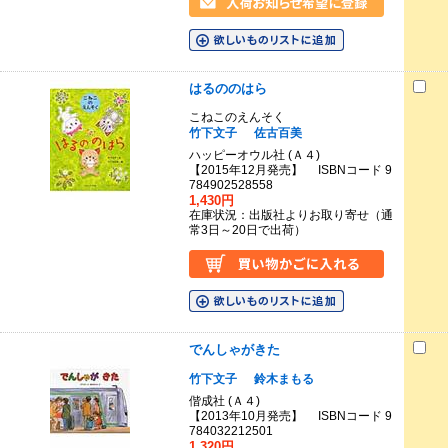
はるののはら
こねこのえんそく
竹下文子
佐古百美
ハッピーオウル社 (Ａ４)
【2015年12月発売】 ISBNコード 9
784902528558
1,430円
在庫状況：出版社よりお取り寄せ（通
常3日～20日で出荷）
でんしゃがきた
竹下文子
鈴木まもる
偕成社 (Ａ４)
【2013年10月発売】 ISBNコード 9
784032212501
1,320円