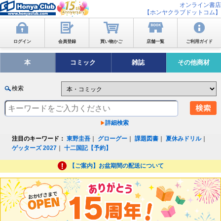
オンライン書店
【ホンヤクラブドットコム】
ログイン
会員登録
買い物かご
店舗一覧
ご利用ガイド
本
コミック
雑誌
その他商材
検索
詳細検索
注目のキーワード：
東野圭吾
｜
グローグー
｜
課題図書
｜
夏休みドリル
｜
ゲッターズ 2027
｜
十二国記【予約】
【ご案内】お盆期間の配送について