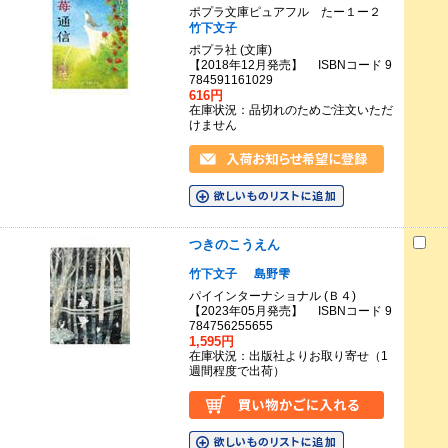
ポプラ文庫ピュアフル たー１ー２
竹下文子
ポプラ社 (文庫)
【2018年12月発売】 ISBNコード 9
784591161029
616円
在庫状況：品切れのためご注文いただ
けません
つきのこうえん
竹下文子
島野雫
パイインターナショナル (Ｂ４)
【2023年05月発売】 ISBNコード 9
784756255655
1,595円
在庫状況：出版社よりお取り寄せ（1
週間程度で出荷）