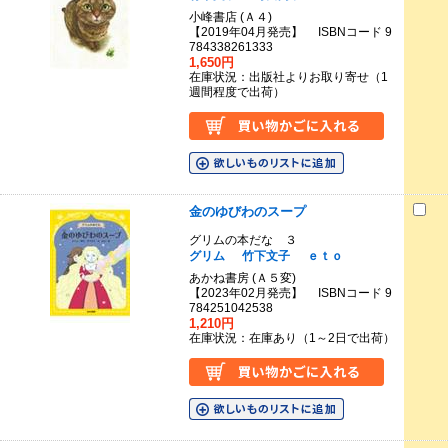
小峰書店 (Ａ４)
【2019年04月発売】 ISBNコード 9
784338261333
1,650円
在庫状況：出版社よりお取り寄せ（1
週間程度で出荷）
金のゆびわのスープ
グリムの本だな ３
グリム
竹下文子
ｅｔｏ
あかね書房 (Ａ５変)
【2023年02月発売】 ISBNコード 9
784251042538
1,210円
在庫状況：在庫あり（1～2日で出荷）