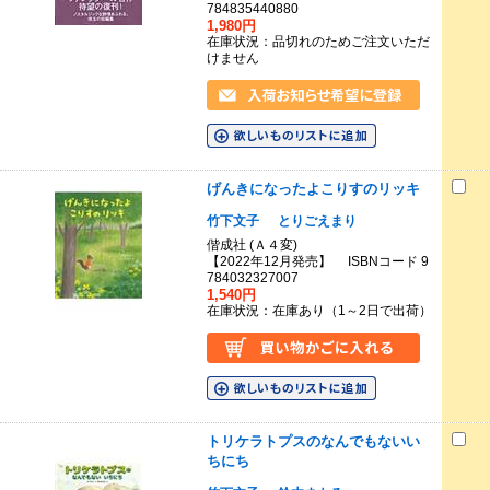
784835440880
1,980円
在庫状況：品切れのためご注文いただ
けません
げんきになったよこりすのリッキ
竹下文子
とりごえまり
偕成社 (Ａ４変)
【2022年12月発売】 ISBNコード 9
784032327007
1,540円
在庫状況：在庫あり（1～2日で出荷）
トリケラトプスのなんでもないい
ちにち