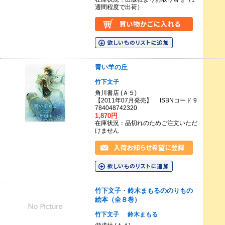
週間程度で出荷）
青い羊の丘
竹下文子
角川書店 (Ａ５)
【2011年07月発売】 ISBNコード 9
784048742320
1,870円
在庫状況：品切れのためご注文いただ
けません
竹下文子・鈴木まもるののりもの
絵本（全８巻）
竹下文子
鈴木まもる