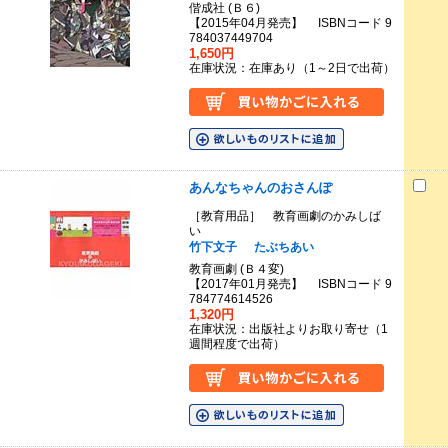
偕成社 (Ｂ６)
【2015年04月発売】 ISBNコード 9
784037449704
1,650円
在庫状況：在庫あり（1～2日で出荷）
あんなちゃんのおさんぽ
［教育用品］ 教育画劇のかみしば
い
竹下文子
たぶちあい
教育画劇 (Ｂ４変)
【2017年01月発売】 ISBNコード 9
784774614526
1,320円
在庫状況：出版社よりお取り寄せ（1
週間程度で出荷）