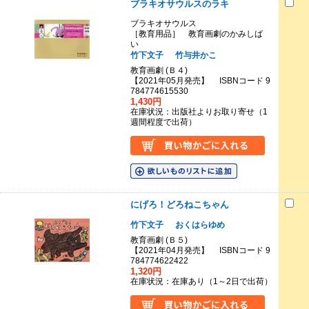
ブラキオサウルスのラキ
ブラキオサウルス
［教育用品］ 教育画劇のかみしば
い
竹下文子
竹与井かこ
教育画劇 (Ｂ４)
【2021年05月発売】 ISBNコード 9
784774615530
1,430円
在庫状況：出版社よりお取り寄せ（1
週間程度で出荷）
にげろ！どろねこちゃん
竹下文子
おくはらゆめ
教育画劇 (Ｂ５)
【2021年04月発売】 ISBNコード 9
784774622422
1,320円
在庫状況：在庫あり（1～2日で出荷）