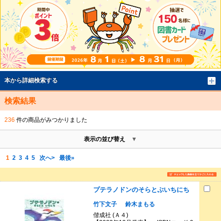
本から詳細検索する
検索結果
236
件の商品がみつかりました
表示の並び替え
1
2
3
4
5
次へ>
最後»
プテラノドンのそらとぶいちにち
竹下文子
鈴木まもる
偕成社 (Ａ４)