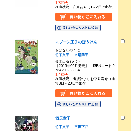
1,320円
在庫状況：在庫あり（1～2日で出荷）
スプーン王子のぼうけん
おはなしのくに
竹下文子
木場葉子
鈴木出版 (Ａ５)
【2015年06月発売】 ISBNコード 9
784790233084
1,430円
在庫状況：出版社よりお取り寄せ（通
常3日～20日で出荷）
酒天童子
竹下文子
平沢下戸