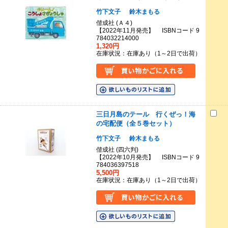
竹下文子
鈴木まもる
偕成社 (Ａ４)
【2022年11月発売】 ISBNコード 9
784032214000
1,320円
在庫状況：在庫あり（1～2日で出荷）
三日月島のテール 行くぜっ！海
の宅配便（全５巻セット）
竹下文子
鈴木まもる
偕成社 (四六判)
【2022年10月発売】 ISBNコード 9
784036397518
5,500円
在庫状況：在庫あり（1～2日で出荷）