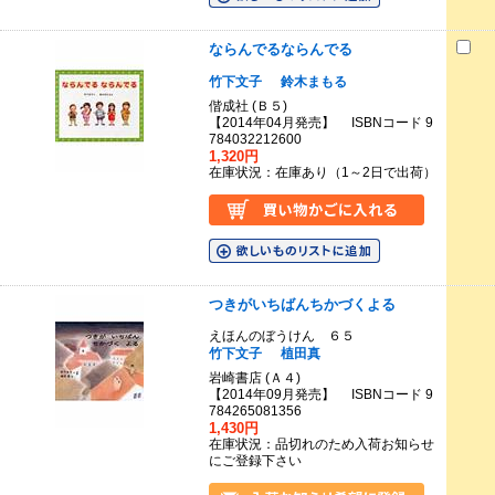
ならんでるならんでる
竹下文子
鈴木まもる
偕成社 (Ｂ５)
【2014年04月発売】 ISBNコード 9
784032212600
1,320円
在庫状況：在庫あり（1～2日で出荷）
つきがいちばんちかづくよる
えほんのぼうけん ６５
竹下文子
植田真
岩崎書店 (Ａ４)
【2014年09月発売】 ISBNコード 9
784265081356
1,430円
在庫状況：品切れのため入荷お知らせ
にご登録下さい