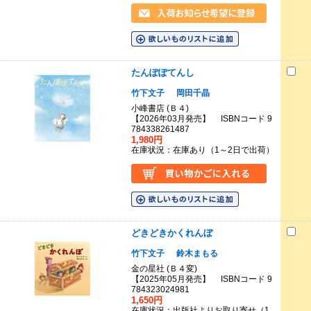
たんぽぽてんし
竹下文子
岡田千晶
小峰書店 (Ｂ４)
【2026年03月発売】 ISBNコード 9
784338261487
1,980円
在庫状況：在庫あり（1～2日で出荷）
どきどきかくれんぼ
竹下文子
鈴木まもる
金の星社 (Ｂ４変)
【2025年05月発売】 ISBNコード 9
784323024981
1,650円
在庫状況：出版社よりお取り寄せ（1