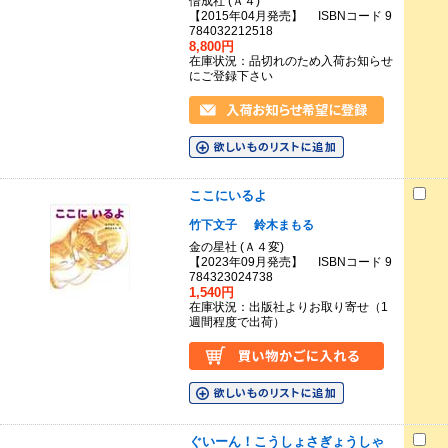
偕成社 (Ａ４)
【2015年04月発売】 ISBNコード 9
784032212518
8,800円
在庫状況：品切れのため入荷お知らせ
にご登録下さい
ここにいるよ
竹下文子
鈴木まもる
金の星社 (Ａ４変)
【2023年09月発売】 ISBNコード 9
784323024738
1,540円
在庫状況：出版社よりお取り寄せ（1
週間程度で出荷）
ぐいーん！こうしょさぎょうしゃ