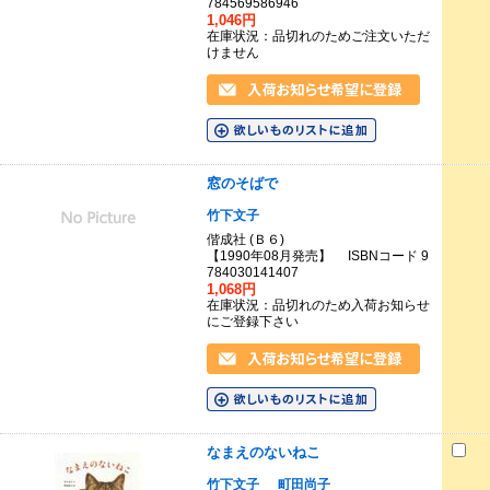
784569586946
1,046円
在庫状況：品切れのためご注文いただ
けません
窓のそばで
竹下文子
偕成社 (Ｂ６)
【1990年08月発売】 ISBNコード 9
784030141407
1,068円
在庫状況：品切れのため入荷お知らせ
にご登録下さい
なまえのないねこ
竹下文子
町田尚子