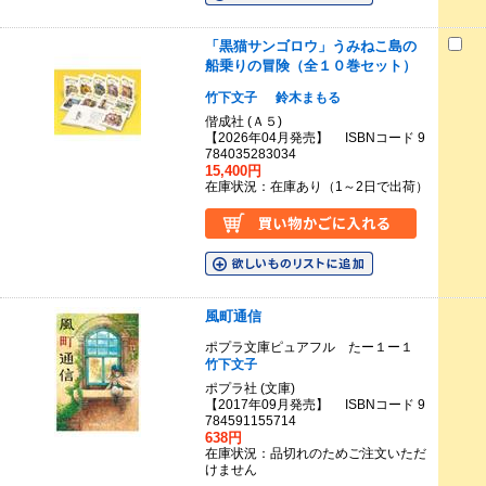
「黒猫サンゴロウ」うみねこ島の
船乗りの冒険（全１０巻セット）
竹下文子
鈴木まもる
偕成社 (Ａ５)
【2026年04月発売】 ISBNコード 9
784035283034
15,400円
在庫状況：在庫あり（1～2日で出荷）
風町通信
ポプラ文庫ピュアフル たー１ー１
竹下文子
ポプラ社 (文庫)
【2017年09月発売】 ISBNコード 9
784591155714
638円
在庫状況：品切れのためご注文いただ
けません