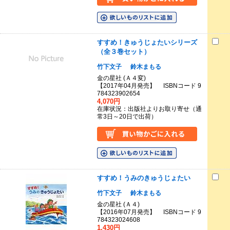
すすめ！きゅうじょたいシリーズ
（全３巻セット）
竹下文子
鈴木まもる
金の星社 (Ａ４変)
【2017年04月発売】 ISBNコード 9
784323902654
4,070円
在庫状況：出版社よりお取り寄せ（通
常3日～20日で出荷）
すすめ！うみのきゅうじょたい
竹下文子
鈴木まもる
金の星社 (Ａ４)
【2016年07月発売】 ISBNコード 9
784323024608
1,430円