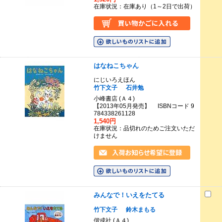
在庫状況：在庫あり（1～2日で出荷）
はなねこちゃん
にじいろえほん
竹下文子
石井勉
小峰書店 (Ａ４)
【2013年05月発売】 ISBNコード 9
784338261128
1,540円
在庫状況：品切れのためご注文いただ
けません
みんなで！いえをたてる
竹下文子
鈴木まもる
偕成社 (Ａ４)