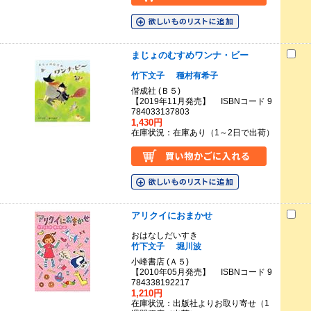
まじょのむすめワンナ・ビー
竹下文子
種村有希子
偕成社 (Ｂ５)
【2019年11月発売】 ISBNコード 9
784033137803
1,430円
在庫状況：在庫あり（1～2日で出荷）
アリクイにおまかせ
おはなしだいすき
竹下文子
堀川波
小峰書店 (Ａ５)
【2010年05月発売】 ISBNコード 9
784338192217
1,210円
在庫状況：出版社よりお取り寄せ（1