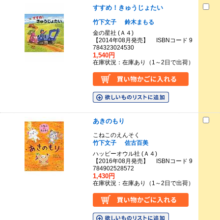
すすめ！きゅうじょたい
竹下文子
鈴木まもる
金の星社 (Ａ４)
【2014年08月発売】 ISBNコード 9
784323024530
1,540円
在庫状況：在庫あり（1～2日で出荷）
あきのもり
こねこのえんそく
竹下文子
佐古百美
ハッピーオウル社 (Ａ４)
【2016年08月発売】 ISBNコード 9
784902528572
1,430円
在庫状況：在庫あり（1～2日で出荷）