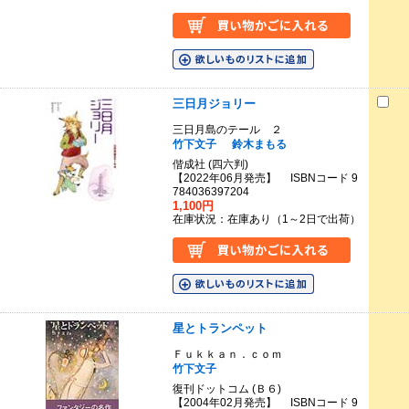
三日月ジョリー
三日月島のテール ２
竹下文子
鈴木まもる
偕成社 (四六判)
【2022年06月発売】 ISBNコード 9
784036397204
1,100円
在庫状況：在庫あり（1～2日で出荷）
星とトランペット
Ｆｕｋｋａｎ．ｃｏｍ
竹下文子
復刊ドットコム (Ｂ６)
【2004年02月発売】 ISBNコード 9