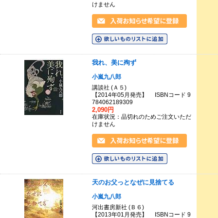
けません
我れ、美に殉ず
小嵐九八郎
講談社 (Ａ５)
【2014年05月発売】 ISBNコード 9
784062189309
2,090円
在庫状況：品切れのためご注文いただ
けません
天のお父っとなぜに見捨てる
小嵐九八郎
河出書房新社 (Ｂ６)
【2013年01月発売】 ISBNコード 9