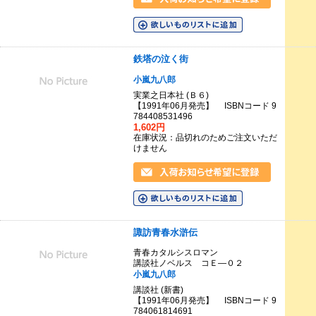
鉄塔の泣く街
小嵐九八郎
実業之日本社 (Ｂ６)
【1991年06月発売】 ISBNコード 9
784408531496
1,602円
在庫状況：品切れのためご注文いただ
けません
諏訪青春水滸伝
青春カタルシスロマン
講談社ノベルス コＥ―０２
小嵐九八郎
講談社 (新書)
【1991年06月発売】 ISBNコード 9
784061814691