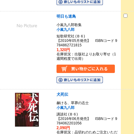
明日も迷鳥
小嵐九八郎歌集
小嵐九八郎
短歌研究社 (Ｂ６)
【2010年05月発売】 ISBNコード 9
784862721815
1,320円
在庫状況：出版社よりお取り寄せ（1
週間程度で出荷）
犬死伝
赫ける、草莽の志士
小嵐九八郎
講談社 (Ｂ６)
【2016年06月発売】 ISBNコード 9
784062201056
2,090円
在庫状況：品切れのためご注文いただ