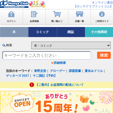
オンライン書店
【ホンヤクラブドットコム】
ログイン
会員登録
買い物かご
店舗一覧
ご利用ガイド
本
コミック
雑誌
その他商材
検索
詳細検索
注目のキーワード：
東野圭吾
｜
グローグー
｜
課題図書
｜
夏休みドリル
｜
ゲッターズ 2027
｜
十二国記【予約】
【ご案内】お盆期間の配送について