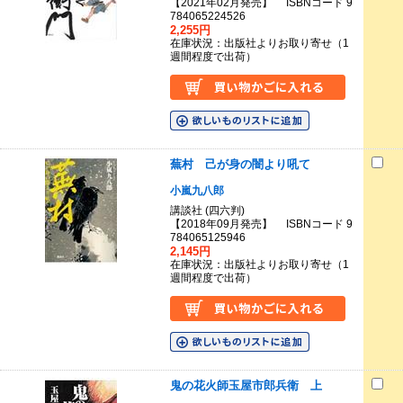
【2021年02月発売】 ISBNコード 9
784065224526
2,255円
在庫状況：出版社よりお取り寄せ（1
週間程度で出荷）
蕪村 己が身の闇より吼て
小嵐九八郎
講談社 (四六判)
【2018年09月発売】 ISBNコード 9
784065125946
2,145円
在庫状況：出版社よりお取り寄せ（1
週間程度で出荷）
鬼の花火師玉屋市郎兵衛 上