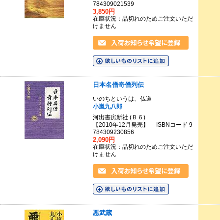
784309021539
3,850円
在庫状況：品切れのためご注文いただ
けません
日本名僧奇僧列伝
いのちというは、仏道
小嵐九八郎
河出書房新社 (Ｂ６)
【2010年12月発売】 ISBNコード 9
784309230856
2,090円
在庫状況：品切れのためご注文いただ
けません
悪武蔵