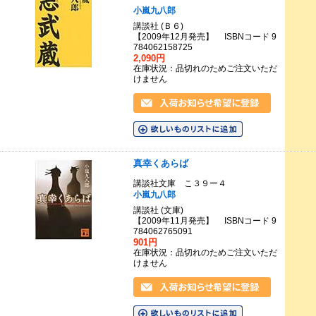
小嵐九八郎
講談社 (Ｂ６)
【2009年12月発売】 ISBNコード 9
784062158725
2,090円
在庫状況：品切れのためご注文いただ
けません
真幸くあらば
講談社文庫 こ３９ー４
小嵐九八郎
講談社 (文庫)
【2009年11月発売】 ISBNコード 9
784062765091
901円
在庫状況：品切れのためご注文いただ
けません