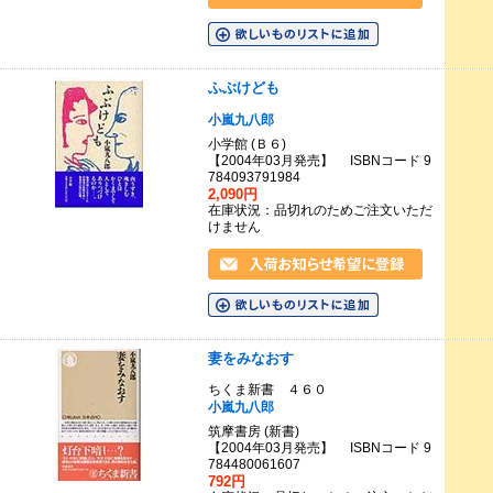
ふぶけども
小嵐九八郎
小学館 (Ｂ６)
【2004年03月発売】 ISBNコード 9
784093791984
2,090円
在庫状況：品切れのためご注文いただ
けません
妻をみなおす
ちくま新書 ４６０
小嵐九八郎
筑摩書房 (新書)
【2004年03月発売】 ISBNコード 9
784480061607
792円