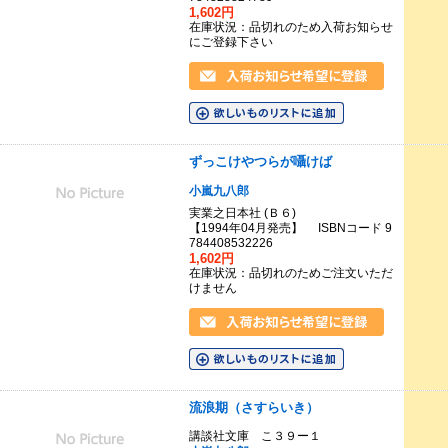
1,602円
在庫状況：品切れのため入荷お知らせ
にご登録下さい
ずっこけやつらが囁けば
小嵐九八郎
実業之日本社 (Ｂ６)
【1994年04月発売】 ISBNコード 9
784408532226
1,602円
在庫状況：品切れのためご注文いただ
けません
流浪期（さすらいき）
講談社文庫 こ３９ー１