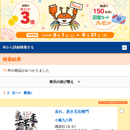
本から詳細検索する
検索結果
70
件の商品がみつかりました
表示の並び替え
1
2
次へ>
最後»
走れ、若き五右衛門
小嵐九八郎
講談社 (Ｂ６)