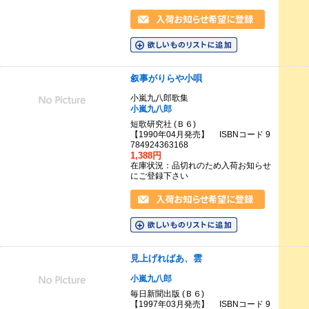
叙事がりらや小唄
小嵐九八郎歌集
小嵐九八郎
短歌研究社 (Ｂ６)
【1990年04月発売】 ISBNコード 9
784924363168
1,388円
在庫状況：品切れのため入荷お知らせ
にご登録下さい
見上げればあ、雲
小嵐九八郎
毎日新聞出版 (Ｂ６)
【1997年03月発売】 ISBNコード 9