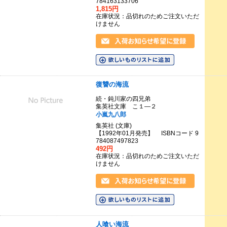
784163133706
1,815円
在庫状況：品切れのためご注文いただ
けません
復讐の海流
続・鈍川家の四兄弟
集英社文庫 こ１―２
小嵐九八郎
集英社 (文庫)
【1992年01月発売】 ISBNコード 9
784087497823
492円
在庫状況：品切れのためご注文いただ
けません
人喰い海流