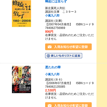
蜂起には至らず
新左翼死人列伝
講談社文庫 こ３９ー３
小嵐九八郎
講談社 (文庫)
【2007年04月発売】 ISBNコード 9
784062756969
806円
在庫状況：品切れのためご注文いただ
けません
悪たれの華
小嵐九八郎
講談社 (Ｂ６)
【2006年07月発売】 ISBNコード 9
784062135085
2,530円
在庫状況：品切れのためご注文いただ
けません