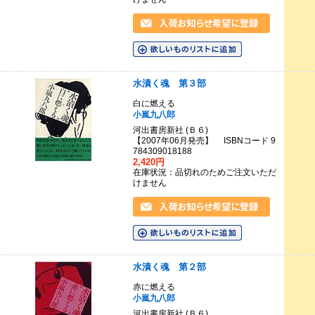
水漬く魂 第３部
白に燃える
小嵐九八郎
河出書房新社 (Ｂ６)
【2007年06月発売】 ISBNコード 9
784309018188
2,420円
在庫状況：品切れのためご注文いただ
けません
水漬く魂 第２部
赤に燃える
小嵐九八郎
河出書房新社 (Ｂ６)