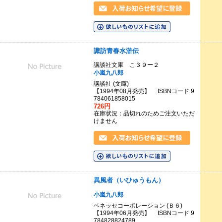
諏訪青春水滸伝
講談社文庫 こ３９ー２
小嵐九八郎
講談社 (文庫)
【1994年08月発売】 ISBNコード 9
784061858015
726円
在庫状況：品切れのためご注文いただ
けません
異風者（いひゅうもん）
小嵐九八郎
ベネッセコーポレーション (Ｂ６)
【1994年06月発売】 ISBNコード 9
784828824789