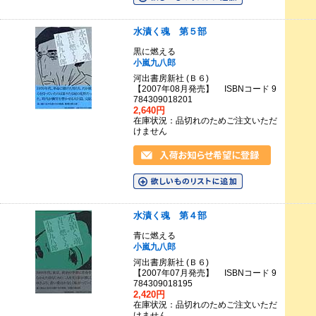
水漬く魂 第５部
黒に燃える
小嵐九八郎
河出書房新社 (Ｂ６)
【2007年08月発売】 ISBNコード 9
784309018201
2,640円
在庫状況：品切れのためご注文いただ
けません
水漬く魂 第４部
青に燃える
小嵐九八郎
河出書房新社 (Ｂ６)
【2007年07月発売】 ISBNコード 9
784309018195
2,420円
在庫状況：品切れのためご注文いただ
けません