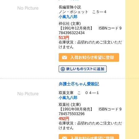
長編冒険小説
ノン・ポシェット こ５―４
小嵐九八郎
祥伝社 (文庫)
【1991年12月発売】 ISBNコード 9
784396322434
513円
在庫状況：品切れのためご注文いただ
けません
弁護士尽ちゃん愛殺記
双葉文庫 こ ０４―１
小嵐九八郎
双葉社 (文庫)
【1991年08月発売】 ISBNコード 9
784575503296
492円
在庫状況：品切れのためご注文いただ
けません