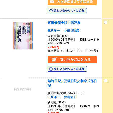
東書最新全訳古語辞典
三角洋一
小町谷照彦
東京書籍 (Ｂ６)
【2006年01月発売】 ISBNコード 9
784487395903
2,860円
在庫状況：在庫あり（1～2日で出荷）
蜻蛉日記／更級日記／和泉式部日
記
新潮古典文学アルバム ６
三角洋一
津島佑子
新潮社 (Ｂ６)
【1991年12月発売】 ISBNコード 9
784106207068