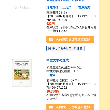
池内輝雄
三角洋一
吉原英夫
東京書籍 (Ｂ５)
【2003年02月発売】 ISBNコード 9
784487361809
922円
在庫状況：品切れのため入荷お知らせ
にご登録下さい
中世文学の達成
和漢混淆文の成立を中心に
中世文学研究叢書 １５
三角洋一
若草書房（東京） (Ａ５)
【2017年05月発売】 ISBNコード 9
784904271162
10,780円
在庫状況：当店ではお取り扱いがござ
いません