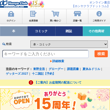
オンライン書店
【ホンヤクラブドットコム】
ログイン
会員登録
買い物かご
店舗一覧
ご利用ガイド
本
コミック
雑誌
その他商材
検索
詳細検索
注目のキーワード：
東野圭吾
｜
グローグー
｜
課題図書
｜
夏休みドリル
｜
ゲッターズ 2027
｜
十二国記【予約】
【ご案内】お盆期間の配送について