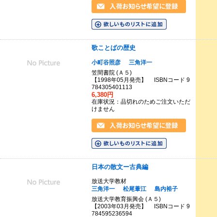
歌ことばの歴史
小町谷照彦
三角洋一
笠間書院 (Ａ５)
【1998年05月発売】 ISBNコード 9
784305401113
6,380円
在庫状況：品切れのためご注文いただ
けません
日本の散文ー古典編
放送大学教材
三角洋一
松尾葦江
島内裕子
放送大学教育振興会 (Ａ５)
【2003年03月発売】 ISBNコード 9
784595236594