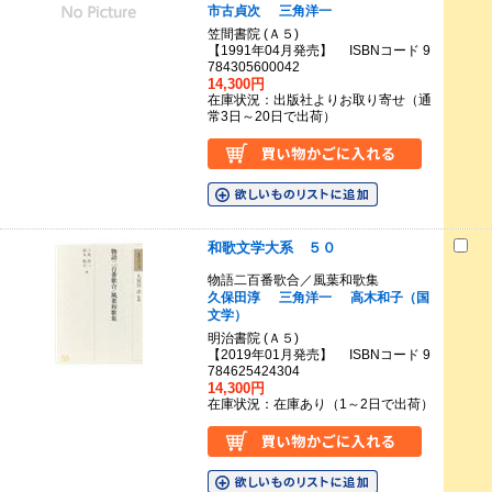
市古貞次
三角洋一
笠間書院 (Ａ５)
【1991年04月発売】 ISBNコード 9
784305600042
14,300円
在庫状況：出版社よりお取り寄せ（通
常3日～20日で出荷）
和歌文学大系 ５０
物語二百番歌合／風葉和歌集
久保田淳
三角洋一
高木和子（国
文学）
明治書院 (Ａ５)
【2019年01月発売】 ISBNコード 9
784625424304
14,300円
在庫状況：在庫あり（1～2日で出荷）