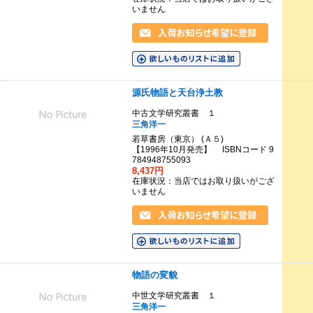
いません
源氏物語と天台浄土教
中古文学研究叢書 １
三角洋一
若草書房（東京） (Ａ５)
【1996年10月発売】 ISBNコード 9
784948755093
8,437円
在庫状況：当店ではお取り扱いがござ
いません
物語の変貌
中世文学研究叢書 １
三角洋一