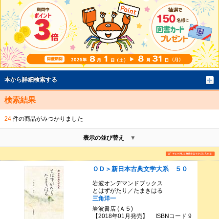
本から詳細検索する
検索結果
24
件の商品がみつかりました
表示の並び替え
ＯＤ＞新日本古典文学大系 ５０
岩波オンデマンドブックス
とはずがたり／たまきはる
三角洋一
岩波書店 (Ａ５)
【2018年01月発売】 ISBNコード 9