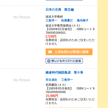
日本の古典 散文編
放送大学教材
三角洋一
松尾葦江
島内裕子
放送大学教育振興会 (Ａ５)
【2006年02月発売】 ISBNコード 9
784595306501
2,530円
在庫状況：品切れのためご注文いただ
けません
鎌倉時代物語集成 第６巻
市古貞次
三角洋一
笠間書院 (Ａ５)
【1993年05月発売】 ISBNコード 9
784305600066
15,486円
在庫状況：品切れのためご注文いただ
けません