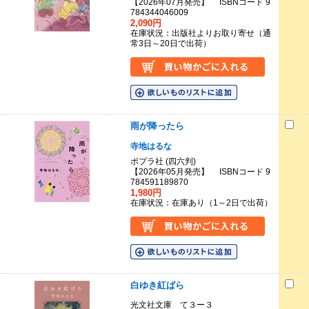
【2026年07月発売】 ISBNコード 9
784344046009
2,090円
在庫状況：出版社よりお取り寄せ（通
常3日～20日で出荷）
雨が降ったら
寺地はるな
ポプラ社 (四六判)
【2026年05月発売】 ISBNコード 9
784591189870
1,980円
在庫状況：在庫あり（1～2日で出荷）
白ゆき紅ばら
光文社文庫 て３ー３