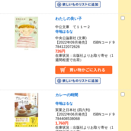
わたしの良い子
中公文庫 て１１ー２
寺地はるな
中央公論新社 (文庫)
【2022年09月発売】 ISBNコード 9
784122072626
726円
在庫状況：出版社よりお取り寄せ（1
週間程度で出荷）
カレーの時間
寺地はるな
実業之日本社 (四六判)
【2022年06月発売】 ISBNコード 9
784408538068
1,760円
在庫状況：出版社よりお取り寄せ（1