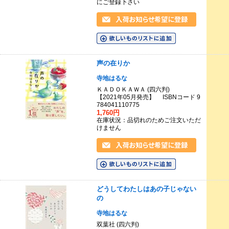
にご登録下さい
声の在りか
寺地はるな
ＫＡＤＯＫＡＷＡ (四六判)
【2021年05月発売】 ISBNコード 9
784041110775
1,760円
在庫状況：品切れのためご注文いただ
けません
どうしてわたしはあの子じゃない
の
寺地はるな
双葉社 (四六判)