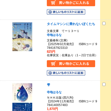
タイムマシンに乗れないぼくたち
文春文庫 てー１３ー１
寺地はるな
文藝春秋 (文庫)
【2025年02月発売】 ISBNコード 9
784167923310
825円
在庫状況：在庫あり（1～2日で出荷）
雫
寺地はるな
ＮＨＫ出版 (四六判)
【2024年11月発売】 ISBNコード 9
784140057483
1,870円