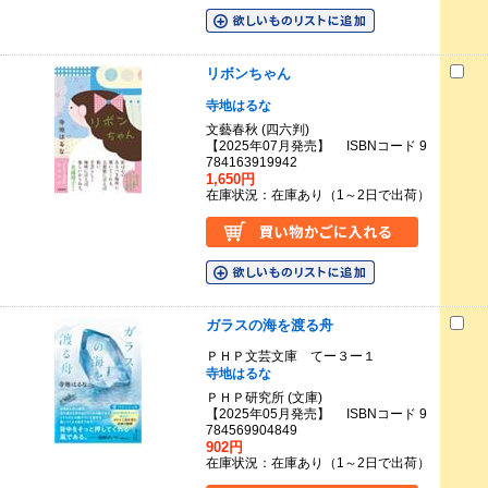
リボンちゃん
寺地はるな
文藝春秋 (四六判)
【2025年07月発売】 ISBNコード 9
784163919942
1,650円
在庫状況：在庫あり（1～2日で出荷）
ガラスの海を渡る舟
ＰＨＰ文芸文庫 てー３ー１
寺地はるな
ＰＨＰ研究所 (文庫)
【2025年05月発売】 ISBNコード 9
784569904849
902円
在庫状況：在庫あり（1～2日で出荷）