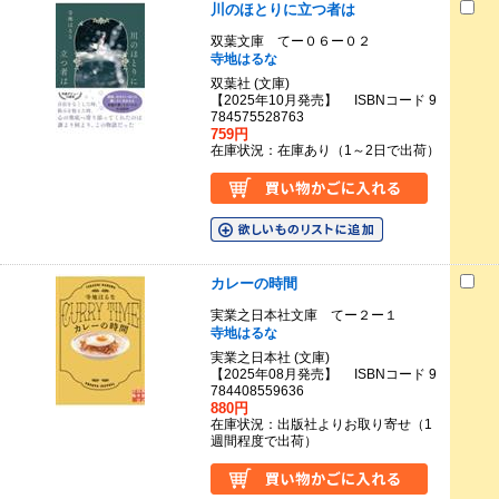
川のほとりに立つ者は
双葉文庫 てー０６ー０２
寺地はるな
双葉社 (文庫)
【2025年10月発売】 ISBNコード 9
784575528763
759円
在庫状況：在庫あり（1～2日で出荷）
カレーの時間
実業之日本社文庫 てー２ー１
寺地はるな
実業之日本社 (文庫)
【2025年08月発売】 ISBNコード 9
784408559636
880円
在庫状況：出版社よりお取り寄せ（1
週間程度で出荷）