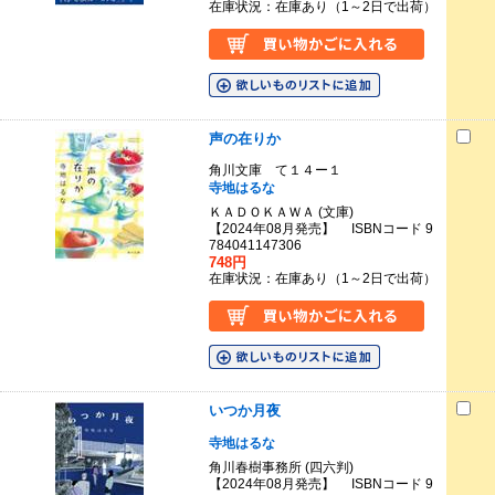
在庫状況：在庫あり（1～2日で出荷）
声の在りか
角川文庫 て１４ー１
寺地はるな
ＫＡＤＯＫＡＷＡ (文庫)
【2024年08月発売】 ISBNコード 9
784041147306
748円
在庫状況：在庫あり（1～2日で出荷）
いつか月夜
寺地はるな
角川春樹事務所 (四六判)
【2024年08月発売】 ISBNコード 9