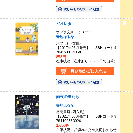
ビオレタ
ポプラ文庫 て３ー１
寺地はるな
ポプラ社 (文庫)
【2017年03月発売】 ISBNコード 9
784591154359
858円
在庫状況：在庫あり（1～2日で出荷）
雨夜の星たち
寺地はるな
徳間書店 (四六判)
【2021年06月発売】 ISBNコード 9
784198653026
1,650円
在庫状況：品切れのため入荷お知らせ