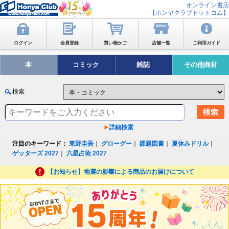
オンライン書店
【ホンヤクラブドットコム】
ログイン
会員登録
買い物かご
店舗一覧
ご利用ガイド
本
コミック
雑誌
その他商材
検索
詳細検索
注目のキーワード：
東野圭吾
｜
グローグー
｜
課題図書
｜
夏休みドリル
｜
ゲッターズ 2027
｜
六星占術 2027
【お知らせ】地震の影響による商品のお届けについて