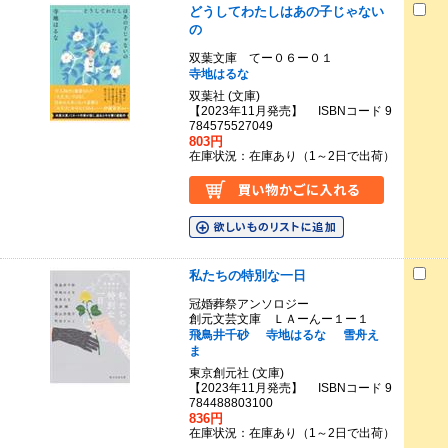
どうしてわたしはあの子じゃない
の
双葉文庫 てー０６ー０１
寺地はるな
双葉社 (文庫)
【2023年11月発売】 ISBNコード 9
784575527049
803円
在庫状況：在庫あり（1～2日で出荷）
私たちの特別な一日
冠婚葬祭アンソロジー
創元文芸文庫 ＬＡーんー１ー１
飛鳥井千砂
寺地はるな
雪舟え
ま
東京創元社 (文庫)
【2023年11月発売】 ISBNコード 9
784488803100
836円
在庫状況：在庫あり（1～2日で出荷）