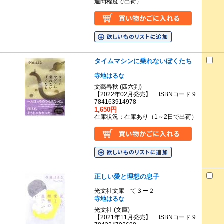
週間程度で出荷）
タイムマシンに乗れないぼくたち
寺地はるな
文藝春秋 (四六判)
【2022年02月発売】 ISBNコード 9
784163914978
1,650円
在庫状況：在庫あり（1～2日で出荷）
正しい愛と理想の息子
光文社文庫 て３ー２
寺地はるな
光文社 (文庫)
【2021年11月発売】 ISBNコード 9