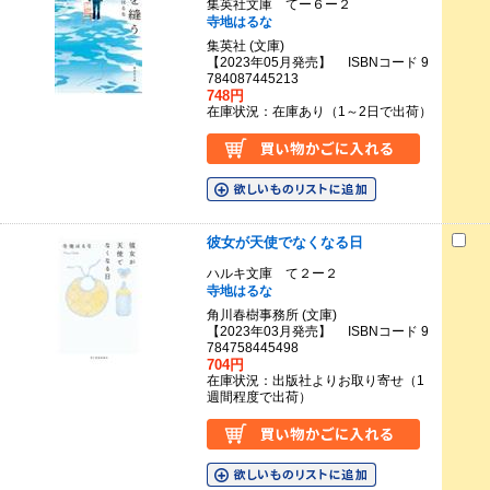
集英社文庫 てー６ー２
寺地はるな
集英社 (文庫)
【2023年05月発売】 ISBNコード 9
784087445213
748円
在庫状況：在庫あり（1～2日で出荷）
彼女が天使でなくなる日
ハルキ文庫 て２ー２
寺地はるな
角川春樹事務所 (文庫)
【2023年03月発売】 ISBNコード 9
784758445498
704円
在庫状況：出版社よりお取り寄せ（1
週間程度で出荷）