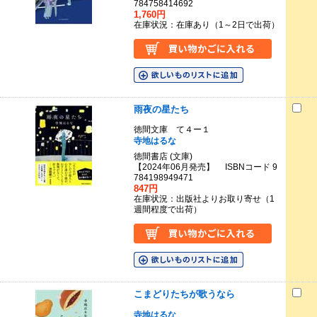
784758414692
1,760円
在庫状況：在庫あり（1～2日で出荷）
雨夜の星たち
徳間文庫 て４ー１
寺地はるな
徳間書店 (文庫)
【2024年06月発売】 ISBNコード 9
784198949471
847円
在庫状況：出版社よりお取り寄せ（1
週間程度で出荷）
こまどりたちが歌うなら
寺地はるな