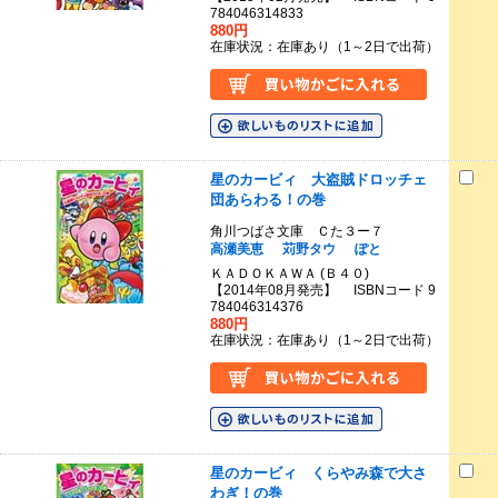
784046314833
880円
在庫状況：在庫あり（1～2日で出荷）
星のカービィ 大盗賊ドロッチェ
団あらわる！の巻
角川つばさ文庫 Ｃた３ー７
高瀬美恵
苅野タウ
ぽと
ＫＡＤＯＫＡＷＡ (Ｂ４０)
【2014年08月発売】 ISBNコード 9
784046314376
880円
在庫状況：在庫あり（1～2日で出荷）
星のカービィ くらやみ森で大さ
わぎ！の巻