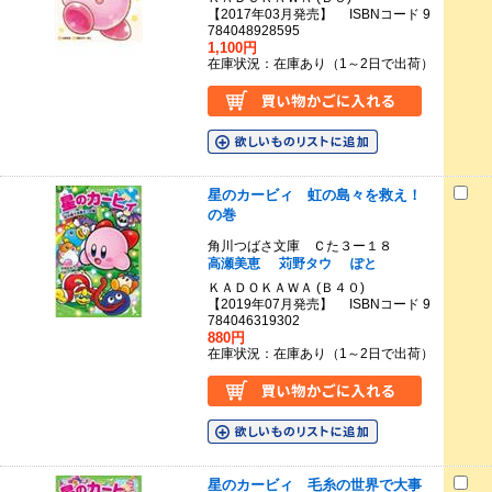
【2017年03月発売】 ISBNコード 9
784048928595
1,100円
在庫状況：在庫あり（1～2日で出荷）
星のカービィ 虹の島々を救え！
の巻
角川つばさ文庫 Ｃた３ー１８
高瀬美恵
苅野タウ
ぽと
ＫＡＤＯＫＡＷＡ (Ｂ４０)
【2019年07月発売】 ISBNコード 9
784046319302
880円
在庫状況：在庫あり（1～2日で出荷）
星のカービィ 毛糸の世界で大事