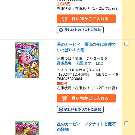
1,045円
在庫状況：在庫あり（1～2日で出荷）
星のカービィ 雪山の夜は事件で
いっぱい！の巻
角川つばさ文庫 Ｃた３ー５５
高瀬美恵
苅野タウ
ぽと
ＫＡＤＯＫＡＷＡ (Ｂ４０)
【2024年12月発売】 ISBNコード 9
784046323064
880円
在庫状況：在庫あり（1～2日で出荷）
星のカービィ メタナイトと魔石
の怪物