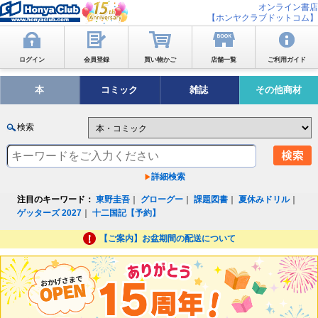
オンライン書店
【ホンヤクラブドットコム】
ログイン
会員登録
買い物かご
店舗一覧
ご利用ガイド
本
コミック
雑誌
その他商材
検索
詳細検索
注目のキーワード：
東野圭吾
｜
グローグー
｜
課題図書
｜
夏休みドリル
｜
ゲッターズ 2027
｜
十二国記【予約】
【ご案内】お盆期間の配送について