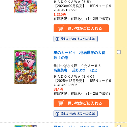
ＫＡＤＯＫＡＷＡ (Ｂ５)
【2023年09月発売】 ISBNコード 9
784049138993
1,210円
在庫状況：在庫あり（1～2日で出荷）
星のカービィ 地底世界の大冒
険！の巻
角川つばさ文庫 Ｃた３ー５８
高瀬美恵
苅野タウ
ぽと
ＫＡＤＯＫＡＷＡ (Ｂ４０)
【2025年12月発売】 ISBNコード 9
784046323606
814円
在庫状況：在庫あり（1～2日で出荷）