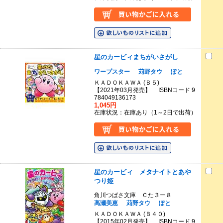
星のカービィまちがいさがし
ワープスター
苅野タウ
ぽと
ＫＡＤＯＫＡＷＡ (Ｂ５)
【2021年03月発売】 ISBNコード 9
784049136173
1,045円
在庫状況：在庫あり（1～2日で出荷）
星のカービィ メタナイトとあや
つり姫
角川つばさ文庫 Ｃた３ー８
高瀬美恵
苅野タウ
ぽと
ＫＡＤＯＫＡＷＡ (Ｂ４０)
【2015年02月発売】 ISBNコード 9