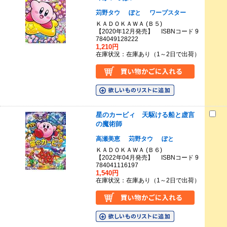
苅野タウ
ぽと
ワープスター
ＫＡＤＯＫＡＷＡ (Ｂ５)
【2020年12月発売】 ISBNコード 9
784049128222
1,210円
在庫状況：在庫あり（1～2日で出荷）
星のカービィ 天駆ける船と虚言
の魔術師
高瀬美恵
苅野タウ
ぽと
ＫＡＤＯＫＡＷＡ (Ｂ６)
【2022年04月発売】 ISBNコード 9
784041116197
1,540円
在庫状況：在庫あり（1～2日で出荷）