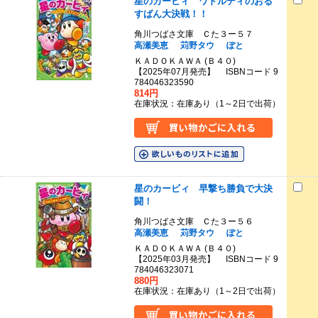
星のカービィ ワドルディのおる
すばん大決戦！！
角川つばさ文庫 Ｃた３ー５７
高瀬美恵
苅野タウ
ぽと
ＫＡＤＯＫＡＷＡ (Ｂ４０)
【2025年07月発売】 ISBNコード 9
784046323590
814円
在庫状況：在庫あり（1～2日で出荷）
星のカービィ 早撃ち勝負で大決
闘！
角川つばさ文庫 Ｃた３ー５６
高瀬美恵
苅野タウ
ぽと
ＫＡＤＯＫＡＷＡ (Ｂ４０)
【2025年03月発売】 ISBNコード 9
784046323071
880円
在庫状況：在庫あり（1～2日で出荷）