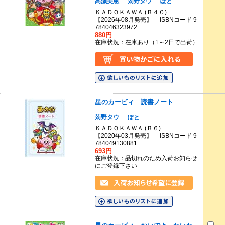
高瀬美恵
苅野タウ
ぽと
ＫＡＤＯＫＡＷＡ (Ｂ４０)
【2026年08月発売】 ISBNコード 9
784046323972
880円
在庫状況：在庫あり（1～2日で出荷）
星のカービィ 読書ノート
苅野タウ
ぽと
ＫＡＤＯＫＡＷＡ (Ｂ６)
【2020年03月発売】 ISBNコード 9
784049130881
693円
在庫状況：品切れのため入荷お知らせ
にご登録下さい