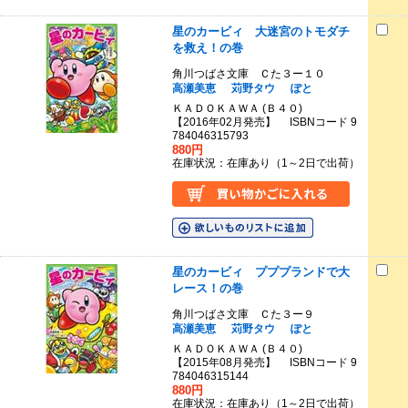
星のカービィ 大迷宮のトモダチ
を救え！の巻
角川つばさ文庫 Ｃた３ー１０
高瀬美恵
苅野タウ
ぽと
ＫＡＤＯＫＡＷＡ (Ｂ４０)
【2016年02月発売】 ISBNコード 9
784046315793
880円
在庫状況：在庫あり（1～2日で出荷）
星のカービィ プププランドで大
レース！の巻
角川つばさ文庫 Ｃた３ー９
高瀬美恵
苅野タウ
ぽと
ＫＡＤＯＫＡＷＡ (Ｂ４０)
【2015年08月発売】 ISBNコード 9
784046315144
880円
在庫状況：在庫あり（1～2日で出荷）