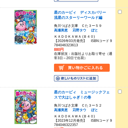
星のカービィ ディスカバリー
流星のスターリーワールド編
角川つばさ文庫 Ｃた３ー５９
高瀬美恵
苅野タウ
ぽと
ＫＡＤＯＫＡＷＡ (Ｂ４０)
【2026年03月発売】 ISBNコード 9
784046323613
880円
在庫状況：出版社よりお取り寄せ（通
常3日～20日で出荷）
星のカービィ ミュージックフェ
スで大はしゃぎ！の巻
角川つばさ文庫 Ｃた３ー５２
高瀬美恵
苅野タウ
ぽと
ＫＡＤＯＫＡＷＡ (Ｂ４０)
【2023年12月発売】 ISBNコード 9
784046322357