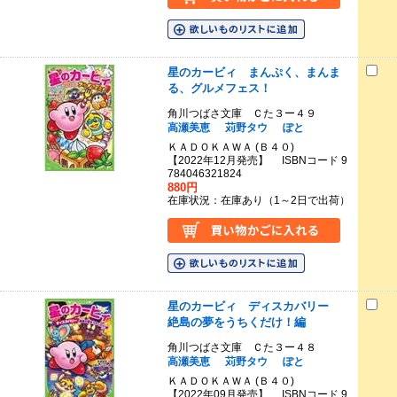
星のカービィ まんぷく、まんま
る、グルメフェス！
角川つばさ文庫 Ｃた３ー４９
高瀬美恵
苅野タウ
ぽと
ＫＡＤＯＫＡＷＡ (Ｂ４０)
【2022年12月発売】 ISBNコード 9
784046321824
880円
在庫状況：在庫あり（1～2日で出荷）
星のカービィ ディスカバリー
絶島の夢をうちくだけ！編
角川つばさ文庫 Ｃた３ー４８
高瀬美恵
苅野タウ
ぽと
ＫＡＤＯＫＡＷＡ (Ｂ４０)
【2022年09月発売】 ISBNコード 9