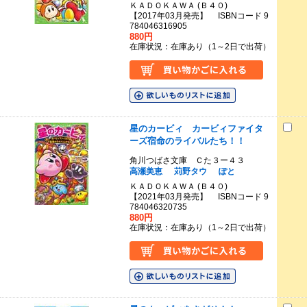
ＫＡＤＯＫＡＷＡ (Ｂ４０)
【2017年03月発売】 ISBNコード 9
784046316905
880円
在庫状況：在庫あり（1～2日で出荷）
星のカービィ カービィファイタ
ーズ宿命のライバルたち！！
角川つばさ文庫 Ｃた３ー４３
高瀬美恵
苅野タウ
ぽと
ＫＡＤＯＫＡＷＡ (Ｂ４０)
【2021年03月発売】 ISBNコード 9
784046320735
880円
在庫状況：在庫あり（1～2日で出荷）