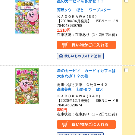
星のカービィをさがせ！！
苅野タウ
ぽと
ワープスター
ＫＡＤＯＫＡＷＡ (Ｂ５)
【2019年04月発売】 ISBNコード 9
784048939768
1,210円
在庫状況：在庫あり（1～2日で出荷）
星のカービィ カービィカフェは
大さわぎ！？の巻
角川つばさ文庫 Ｃた３ー４２
高瀬美恵
苅野タウ
ぽと
ＫＡＤＯＫＡＷＡ (Ｂ４０)
【2020年12月発売】 ISBNコード 9
784046320674
880円
在庫状況：在庫あり（1～2日で出荷）