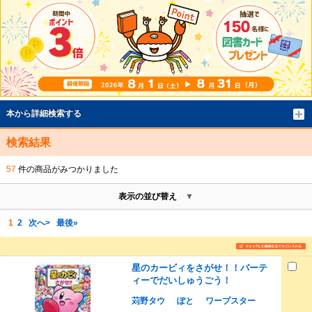
本から詳細検索する
検索結果
57
件の商品がみつかりました
表示の並び替え
1
2
次へ>
最後»
星のカービィをさがせ！！パーテ
ィーでだいしゅうごう！
苅野タウ
ぽと
ワープスター