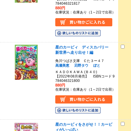
784046321817
880円
在庫状況：在庫あり（1～2日で出荷）
星のカービィ ディスカバリー
新世界へ走り出せ！編
角川つばさ文庫 Ｃた３ー４７
高瀬美恵
苅野タウ
ぽと
ＫＡＤＯＫＡＷＡ (Ｂ４０)
【2022年08月発売】 ISBNコード 9
784046321800
880円
在庫状況：在庫あり（1～2日で出荷）
星のカービィをさがせ！！カービ
ィがいっぱい