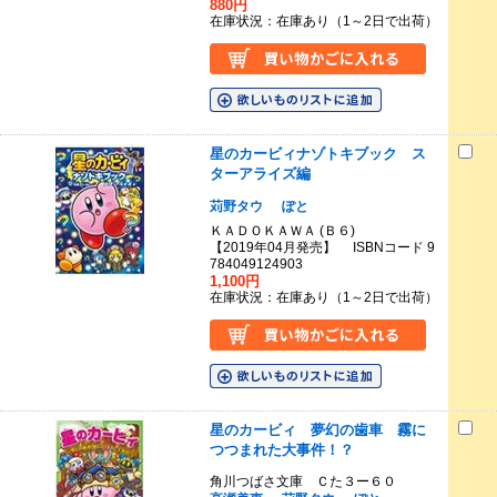
880円
在庫状況：在庫あり（1～2日で出荷）
星のカービィナゾトキブック ス
ターアライズ編
苅野タウ
ぽと
ＫＡＤＯＫＡＷＡ (Ｂ６)
【2019年04月発売】 ISBNコード 9
784049124903
1,100円
在庫状況：在庫あり（1～2日で出荷）
星のカービィ 夢幻の歯車 霧に
つつまれた大事件！？
角川つばさ文庫 Ｃた３ー６０