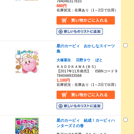
784046317810
880円
在庫状況：在庫あり（1～2日で出荷）
星のカービィ おかしなスイーツ
島
大塚菜生
苅野タウ
ぽと
ＫＡＤＯＫＡＷＡ (Ｂ５)
【2017年11月発売】 ISBNコード 9
784048933568
1,100円
在庫状況：在庫あり（1～2日で出荷）
星のカービィ 結成！カービィハ
ンターズＺの巻