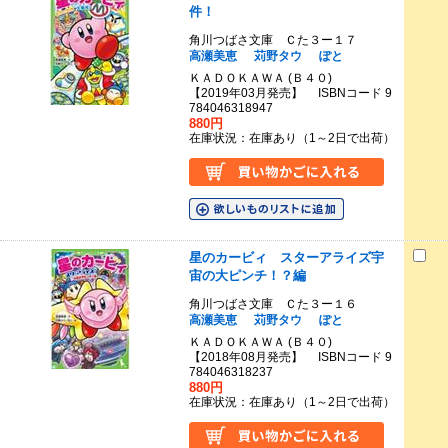
件！
角川つばさ文庫 Ｃた３ー１７
高瀬美恵
苅野タウ
ぽと
ＫＡＤＯＫＡＷＡ (Ｂ４０)
【2019年03月発売】 ISBNコード 9
784046318947
880円
在庫状況：在庫あり（1～2日で出荷）
星のカービィ スターアライズ宇
宙の大ピンチ！？編
角川つばさ文庫 Ｃた３ー１６
高瀬美恵
苅野タウ
ぽと
ＫＡＤＯＫＡＷＡ (Ｂ４０)
【2018年08月発売】 ISBNコード 9
784046318237
880円
在庫状況：在庫あり（1～2日で出荷）