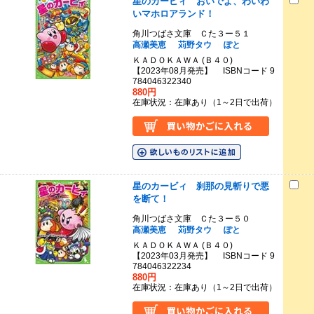
星のカービィ おいでよ、わいわ
いマホロアランド！
角川つばさ文庫 Ｃた３ー５１
高瀬美恵
苅野タウ
ぽと
ＫＡＤＯＫＡＷＡ (Ｂ４０)
【2023年08月発売】 ISBNコード 9
784046322340
880円
在庫状況：在庫あり（1～2日で出荷）
星のカービィ 刹那の見斬りで悪
を断て！
角川つばさ文庫 Ｃた３ー５０
高瀬美恵
苅野タウ
ぽと
ＫＡＤＯＫＡＷＡ (Ｂ４０)
【2023年03月発売】 ISBNコード 9
784046322234
880円
在庫状況：在庫あり（1～2日で出荷）