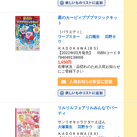
星のカービィプププマジックキッ
ト
［バラエティ］
ワープスター
上口龍生
苅野タ
ウ
ＫＡＤＯＫＡＷＡ (Ｂ５)
【2022年03月発売】 ISBNコード 9
784049139006
1,650円
在庫状況：品切れのため入荷お知らせ
にご登録下さい
リルリルフェアリルみんなでパー
ティ
サンリオキャラクターえほん
大塚菜生
苅野タウ
ぽと
ＫＡＤＯＫＡＷＡ (Ａ４)