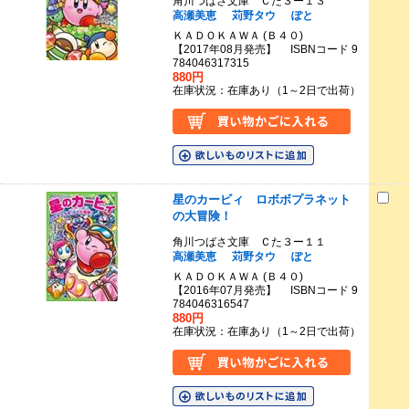
角川つばさ文庫 Ｃた３ー１３
高瀬美恵
苅野タウ
ぽと
ＫＡＤＯＫＡＷＡ (Ｂ４０)
【2017年08月発売】 ISBNコード 9
784046317315
880円
在庫状況：在庫あり（1～2日で出荷）
星のカービィ ロボボプラネット
の大冒険！
角川つばさ文庫 Ｃた３ー１１
高瀬美恵
苅野タウ
ぽと
ＫＡＤＯＫＡＷＡ (Ｂ４０)
【2016年07月発売】 ISBNコード 9
784046316547
880円
在庫状況：在庫あり（1～2日で出荷）