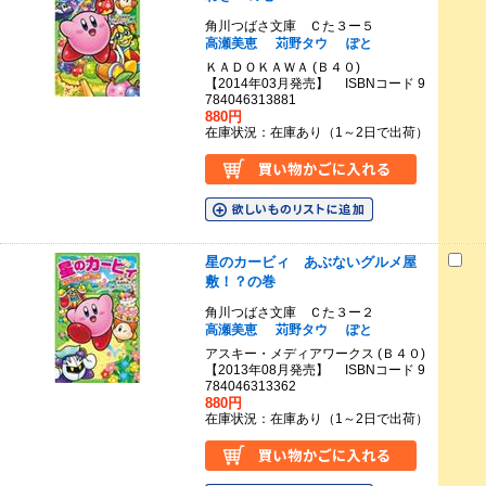
角川つばさ文庫 Ｃた３ー５
高瀬美恵
苅野タウ
ぽと
ＫＡＤＯＫＡＷＡ (Ｂ４０)
【2014年03月発売】 ISBNコード 9
784046313881
880円
在庫状況：在庫あり（1～2日で出荷）
星のカービィ あぶないグルメ屋
敷！？の巻
角川つばさ文庫 Ｃた３ー２
高瀬美恵
苅野タウ
ぽと
アスキー・メディアワークス (Ｂ４０)
【2013年08月発売】 ISBNコード 9
784046313362
880円
在庫状況：在庫あり（1～2日で出荷）