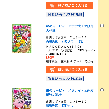
星のカービィ デデデ大王の脱走
大作戦！
角川つばさ文庫 Ｃた３ー４４
高瀬美恵
苅野タウ
ぽと
ＫＡＤＯＫＡＷＡ (Ｂ４０)
【2021年07月発売】 ISBNコード 9
784046321114
880円
在庫状況：在庫あり（1～2日で出荷）
星のカービィ メタナイトと銀河
最強の戦士
角川つばさ文庫 Ｃた３ー１２
高瀬美恵
苅野タウ