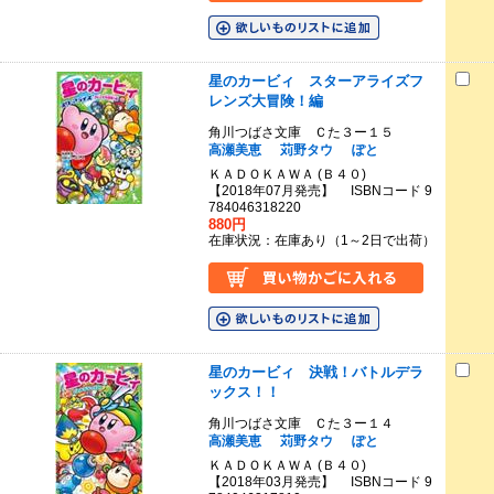
星のカービィ スターアライズフ
レンズ大冒険！編
角川つばさ文庫 Ｃた３ー１５
高瀬美恵
苅野タウ
ぽと
ＫＡＤＯＫＡＷＡ (Ｂ４０)
【2018年07月発売】 ISBNコード 9
784046318220
880円
在庫状況：在庫あり（1～2日で出荷）
星のカービィ 決戦！バトルデラ
ックス！！
角川つばさ文庫 Ｃた３ー１４
高瀬美恵
苅野タウ
ぽと
ＫＡＤＯＫＡＷＡ (Ｂ４０)
【2018年03月発売】 ISBNコード 9