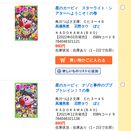
星のカービィ スターライト・シ
アターへようこそ！の巻
角川つばさ文庫 Ｃた３ー４６
高瀬美恵
苅野タウ
ぽと
ＫＡＤＯＫＡＷＡ (Ｂ４０)
【2022年03月発売】 ISBNコード 9
784046321121
880円
在庫状況：在庫あり（1～2日で出荷）
星のカービィ ナゾと事件のププ
プトレイン！？の巻
角川つばさ文庫 Ｃた３ー４５
高瀬美恵
苅野タウ
ぽと
ＫＡＤＯＫＡＷＡ (Ｂ４０)
【2021年12月発売】 ISBNコード 9
784046321138
880円
在庫状況：在庫あり（1～2日で出荷）