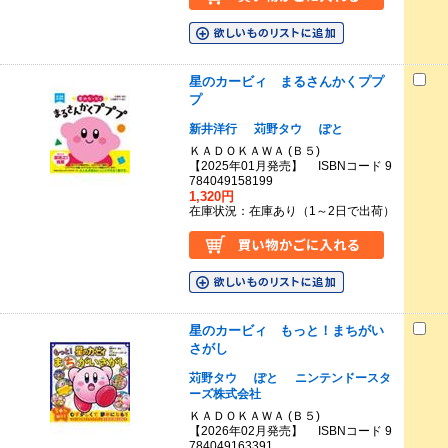
星のカービィ まるさんかくププ
プ
新井洋行
苅野タウ
ぽと
ＫＡＤＯＫＡＷＡ (Ｂ５)
【2025年01月発売】 ISBNコード 9
784049158199
1,320円
在庫状況：在庫あり（1～2日で出荷）
星のカービィ もっと！まちがい
さがし
苅野タウ
ぽと
ニンテンドースタ
ーズ株式会社
ＫＡＤＯＫＡＷＡ (Ｂ５)
【2026年02月発売】 ISBNコード 9
784049163391