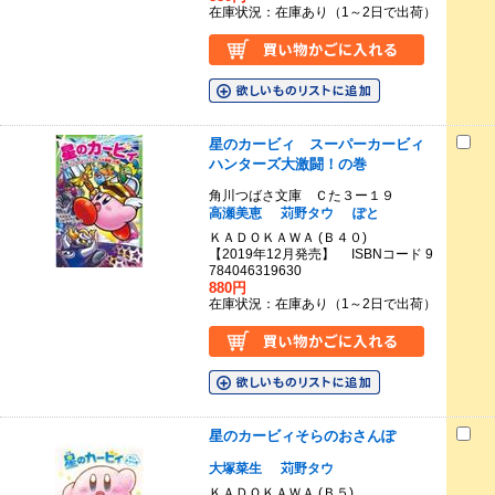
在庫状況：在庫あり（1～2日で出荷）
星のカービィ スーパーカービィ
ハンターズ大激闘！の巻
角川つばさ文庫 Ｃた３ー１９
高瀬美恵
苅野タウ
ぽと
ＫＡＤＯＫＡＷＡ (Ｂ４０)
【2019年12月発売】 ISBNコード 9
784046319630
880円
在庫状況：在庫あり（1～2日で出荷）
星のカービィそらのおさんぽ
大塚菜生
苅野タウ
ＫＡＤＯＫＡＷＡ (Ｂ５)