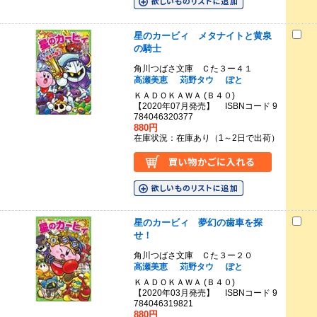
星のカービィ メタナイトと黄泉
の騎士
角川つばさ文庫 Ｃた３ー４１
高瀬美恵
苅野タウ
ぽと
ＫＡＤＯＫＡＷＡ (Ｂ４０)
【2020年07月発売】 ISBNコード 9
784046320377
880円
在庫状況：在庫あり（1～2日で出荷）
星のカービィ 夢幻の歯車を探
せ！
角川つばさ文庫 Ｃた３ー２０
高瀬美恵
苅野タウ
ぽと
ＫＡＤＯＫＡＷＡ (Ｂ４０)
【2020年03月発売】 ISBNコード 9
784046319821
880円