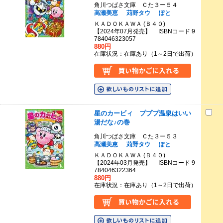
角川つばさ文庫 Ｃた３ー５４
高瀬美恵
苅野タウ
ぽと
ＫＡＤＯＫＡＷＡ (Ｂ４０)
【2024年07月発売】 ISBNコード 9
784046323057
880円
在庫状況：在庫あり（1～2日で出荷）
星のカービィ プププ温泉はいい
湯だな♪の巻
角川つばさ文庫 Ｃた３ー５３
高瀬美恵
苅野タウ
ぽと
ＫＡＤＯＫＡＷＡ (Ｂ４０)
【2024年03月発売】 ISBNコード 9
784046322364
880円
在庫状況：在庫あり（1～2日で出荷）