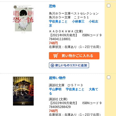
恐怖
角川ホラー文庫ベストセレクション
角川ホラー文庫 こ２ー５１
宇佐美まこと
小林泰三
小松左
京
ＫＡＤＯＫＡＷＡ (文庫)
【2021年09月発売】 ISBNコード 9
784041118801
748円
在庫状況：在庫あり（1～2日で出荷）
超怖い物件
講談社文庫 ひ５７ー３
平山夢明
宇佐美まこと
大島て
る
講談社 (文庫)
【2022年09月発売】 ISBNコード 9
784065288429
748円
在庫状況：在庫あり（1～2日で出荷）