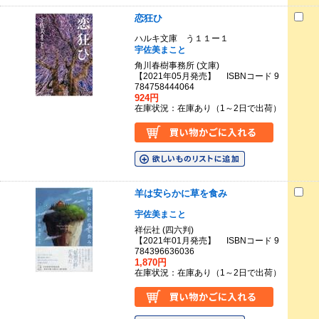
恋狂ひ
ハルキ文庫 う１１ー１
宇佐美まこと
角川春樹事務所 (文庫)
【2021年05月発売】 ISBNコード 9
784758444064
924円
在庫状況：在庫あり（1～2日で出荷）
羊は安らかに草を食み
宇佐美まこと
祥伝社 (四六判)
【2021年01月発売】 ISBNコード 9
784396636036
1,870円
在庫状況：在庫あり（1～2日で出荷）