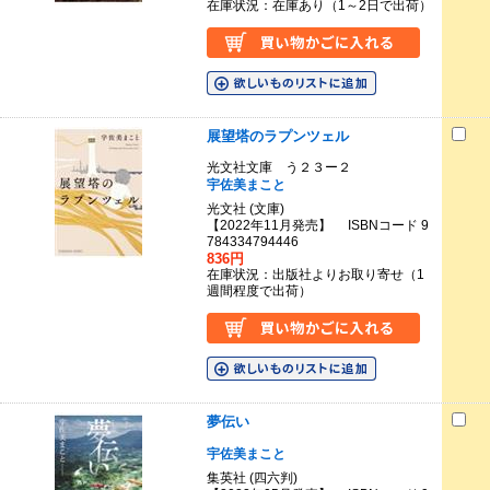
在庫状況：在庫あり（1～2日で出荷）
展望塔のラプンツェル
光文社文庫 う２３ー２
宇佐美まこと
光文社 (文庫)
【2022年11月発売】 ISBNコード 9
784334794446
836円
在庫状況：出版社よりお取り寄せ（1
週間程度で出荷）
夢伝い
宇佐美まこと
集英社 (四六判)