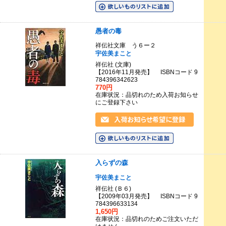
愚者の毒
祥伝社文庫 う６ー２
宇佐美まこと
祥伝社 (文庫)
【2016年11月発売】 ISBNコード 9
784396342623
770円
在庫状況：品切れのため入荷お知らせ
にご登録下さい
入らずの森
宇佐美まこと
祥伝社 (Ｂ６)
【2009年03月発売】 ISBNコード 9
784396633134
1,650円
在庫状況：品切れのためご注文いただ