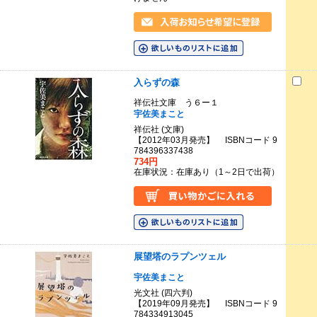
入らずの森
祥伝社文庫 う６ー１
宇佐美まこと
祥伝社 (文庫)
【2012年03月発売】 ISBNコード 9
784396337438
734円
在庫状況：在庫あり（1～2日で出荷）
展望塔のラプンツェル
宇佐美まこと
光文社 (四六判)
【2019年09月発売】 ISBNコード 9
784334913045