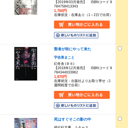
【2019年03月発売】 ISBNコード 9
784758413343
1,760円
在庫状況：在庫あり（1～2日で出荷）
聖者が街にやって来た
宇佐美まこと
幻冬舎 (Ｂ６)
【2018年12月発売】 ISBNコード 9
784344033962
1,870円
在庫状況：出版社よりお取り寄せ（1
週間程度で出荷）
死はすぐそこの影の中
祥伝社文庫 う６ー３