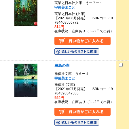
実業之日本社文庫 うー７ー１
宇佐美まこと
実業之日本社 (文庫)
【2021年08月発売】 ISBNコード 9
784408556772
814円
在庫状況：在庫あり（1～2日で出荷）
黒鳥の湖
祥伝社文庫 う６ー４
宇佐美まこと
祥伝社 (文庫)
【2021年07月発売】 ISBNコード 9
784396347383
924円
在庫状況：在庫あり（1～2日で出荷）