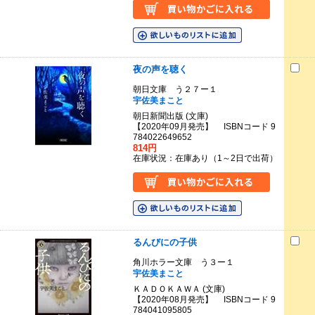
夜の声を聴く
朝日文庫 う２７ー１
宇佐美まこと
朝日新聞出版 (文庫)
【2020年09月発売】 ISBNコード 9
784022649652
814円
在庫状況：在庫あり（1～2日で出荷）
るんびにの子供
角川ホラー文庫 う３ー１
宇佐美まこと
ＫＡＤＯＫＡＷＡ (文庫)
【2020年08月発売】 ISBNコード 9
784041095805