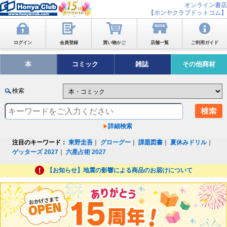
オンライン書店
【ホンヤクラブドットコム】
ログイン
会員登録
買い物かご
店舗一覧
ご利用ガイド
本
コミック
雑誌
その他商材
検索
詳細検索
注目のキーワード：
東野圭吾
｜
グローグー
｜
課題図書
｜
夏休みドリル
｜
ゲッターズ 2027
｜
六星占術 2027
【お知らせ】地震の影響による商品のお届けについて