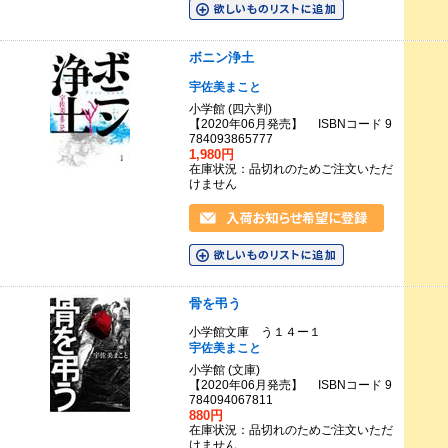
ボニン浄土
宇佐美まこと
小学館 (四六判)
【2020年06月発売】 ISBNコード 9
784093865777
1,980円
在庫状況：品切れのためご注文いただ
けません
骨を弔う
小学館文庫 う１４ー１
宇佐美まこと
小学館 (文庫)
【2020年06月発売】 ISBNコード 9
784094067811
880円
在庫状況：品切れのためご注文いただ
けません