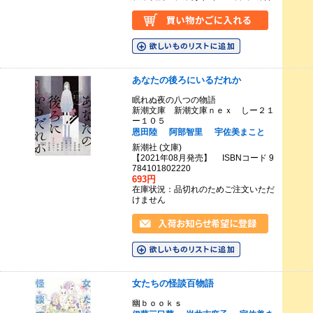
あなたの後ろにいるだれか
眠れぬ夜の八つの物語
新潮文庫 新潮文庫ｎｅｘ しー２１
ー１０５
恩田陸
阿部智里
宇佐美まこと
新潮社 (文庫)
【2021年08月発売】 ISBNコード 9
784101802220
693円
在庫状況：品切れのためご注文いただ
けません
女たちの怪談百物語
幽ｂｏｏｋｓ