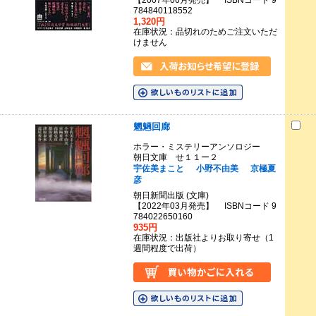
【2007年06月発売】 ISBNコード 9
784840118552
1,320円
在庫状況：品切れのためご注文いただ
けません
魍魎回廊
ホラー・ミステリーアンソロジー
朝日文庫 せ１１ー２
宇佐美まこと
小野不由美
京極夏
彦
朝日新聞出版 (文庫)
【2022年03月発売】 ISBNコード 9
784022650160
935円
在庫状況：出版社よりお取り寄せ（1
週間程度で出荷）