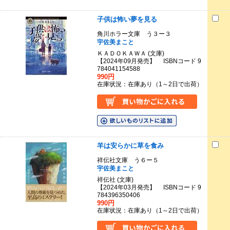
子供は怖い夢を見る
角川ホラー文庫 う３ー３
宇佐美まこと
ＫＡＤＯＫＡＷＡ (文庫)
【2024年09月発売】 ISBNコード 9
784041154588
990円
在庫状況：在庫あり（1～2日で出荷）
羊は安らかに草を食み
祥伝社文庫 う６ー５
宇佐美まこと
祥伝社 (文庫)
【2024年03月発売】 ISBNコード 9
784396350406
990円
在庫状況：在庫あり（1～2日で出荷）