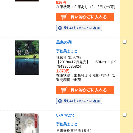
836円
在庫状況：在庫あり（1～2日で出荷）
黒鳥の湖
宇佐美まこと
祥伝社 (四六判)
【2019年12月発売】 ISBNコード 9
784396635824
1,870円
在庫状況：出版社よりお取り寄せ（1
週間程度で出荷）
いきぢごく
宇佐美まこと
角川春樹事務所 (Ｂ６)