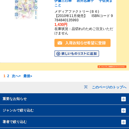
伊藤三巳華
岩井志麻子
宇佐美ま
こと
メディアファクトリー (Ｂ６)
【2010年11月発売】 ISBNコード 9
784840135993
1,430円
在庫状況：品切れのためご注文いただ
けません
1
2
次へ>
最後»
このページのトップへ
重要なお知らせ
ジャンルで絞り込む
著者で絞り込む