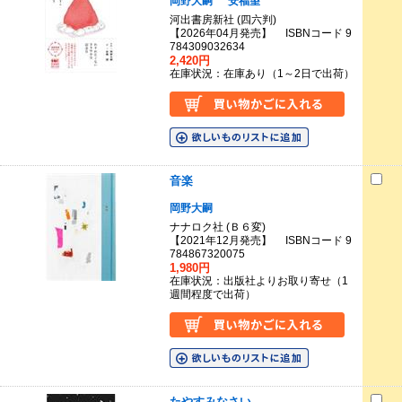
岡野大嗣
安福望
河出書房新社 (四六判)
【2026年04月発売】 ISBNコード 9
784309032634
2,420円
在庫状況：在庫あり（1～2日で出荷）
音楽
岡野大嗣
ナナロク社 (Ｂ６変)
【2021年12月発売】 ISBNコード 9
784867320075
1,980円
在庫状況：出版社よりお取り寄せ（1
週間程度で出荷）
たやすみなさい