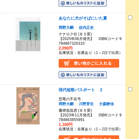
あなたに犬がそばにいた夏
岡野大嗣
佐内正史
ナナロク社 (Ｂ５変)
【2025年06月発売】 ISBNコード 9
784867320310
2,090円
在庫状況：在庫あり（1～2日で出荷）
現代短歌パスポート ２
恐竜の不在号
岡野大嗣
川野芽生
大森静佳
書肆侃侃房 (Ｂ６変)
【2023年11月発売】 ISBNコード 9
784863855991
1,100円
在庫状況：在庫あり（1～2日で出荷）