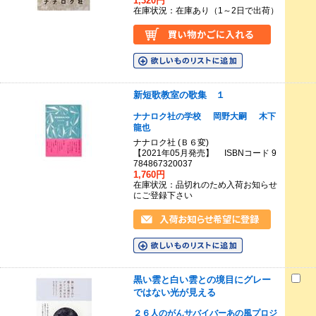
1,320円
在庫状況：在庫あり（1～2日で出荷）
新短歌教室の歌集 １
ナナロク社の学校
岡野大嗣
木下
龍也
ナナロク社 (Ｂ６変)
【2021年05月発売】 ISBNコード 9
784867320037
1,760円
在庫状況：品切れのため入荷お知らせ
にご登録下さい
黒い雲と白い雲との境目にグレー
ではない光が見える
２６人のがんサバイバーあの風プロジ