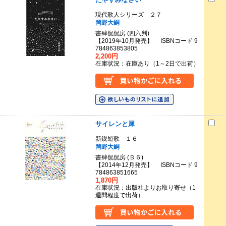
現代歌人シリーズ ２７
岡野大嗣
書肆侃侃房 (四六判)
【2019年10月発売】 ISBNコード 9
784863853805
2,200円
在庫状況：在庫あり（1～2日で出荷）
サイレンと犀
新鋭短歌 １６
岡野大嗣
書肆侃侃房 (Ｂ６)
【2014年12月発売】 ISBNコード 9
784863851665
1,870円
在庫状況：出版社よりお取り寄せ（1
週間程度で出荷）