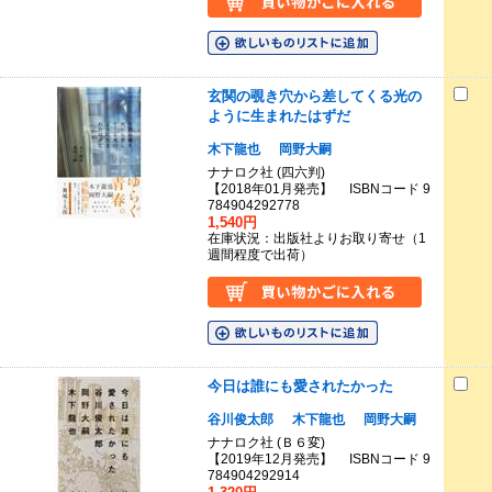
玄関の覗き穴から差してくる光の
ように生まれたはずだ
木下龍也
岡野大嗣
ナナロク社 (四六判)
【2018年01月発売】 ISBNコード 9
784904292778
1,540円
在庫状況：出版社よりお取り寄せ（1
週間程度で出荷）
今日は誰にも愛されたかった
谷川俊太郎
木下龍也
岡野大嗣
ナナロク社 (Ｂ６変)
【2019年12月発売】 ISBNコード 9
784904292914