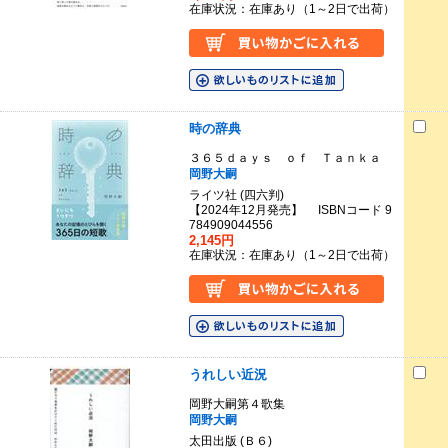
在庫状況：在庫あり（1～2日で出荷）
時の辞典
３６５ｄａｙｓ ｏｆ Ｔａｎｋａ
岡野大嗣
ライツ社 (四六判)
【2024年12月発売】 ISBNコード 9
784909044556
2,145円
在庫状況：在庫あり（1～2日で出荷）
うれしい近況
岡野大嗣第４歌集
岡野大嗣
太田出版 (Ｂ６)