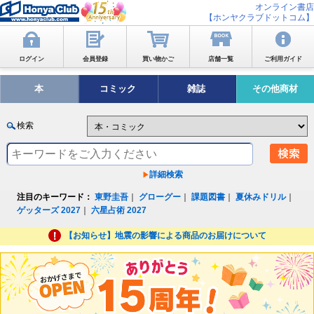
オンライン書店
【ホンヤクラブドットコム】
ログイン
会員登録
買い物かご
店舗一覧
ご利用ガイド
本
コミック
雑誌
その他商材
検索
詳細検索
注目のキーワード：
東野圭吾
｜
グローグー
｜
課題図書
｜
夏休みドリル
｜
ゲッターズ 2027
｜
六星占術 2027
【お知らせ】地震の影響による商品のお届けについて