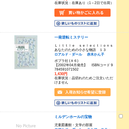
在庫状況：在庫あり（1～2日で出荷）
一発逆転ミステリー
Ｌｉｔｔｌｅ ｓｅｌｅｃｔｉｏｎｓ
あなたのための小さな物語 １３
ロアルド・ダール
赤木かん子
ポプラ社 (Ａ６)
【2002年04月発売】 ISBNコード 9
784591071502
1,430円
在庫状況：品切れのためご注文いただ
けません
ミルデンホールの宝物
児童図書館・文学の部屋