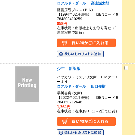
ロアルド・ダール
高山誠太郎
鷹書房弓プレス (Ｂ６)
【1994年02月発売】 ISBNコード 9
784803410259
858円
在庫状況：出版社よりお取り寄せ（1
週間程度で出荷）
少年 新訳版
ハヤカワ・ミステリ文庫 ＨＭター１
ー１４
ロアルド・ダール
田口俊樹
早川書房 (文庫)
【2022年02月発売】 ISBNコード 9
784150712648
1,364円
在庫状況：在庫あり（1～2日で出荷）