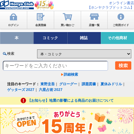
オンライン書店
【ホンヤクラブドットコム】
ログイン
会員登録
買い物かご
店舗一覧
ご利用ガイド
本
コミック
雑誌
その他商材
検索
詳細検索
注目のキーワード：
東野圭吾
｜
グローグー
｜
課題図書
｜
夏休みドリル
｜
ゲッターズ 2027
｜
六星占術 2027
【お知らせ】地震の影響による商品のお届けについて