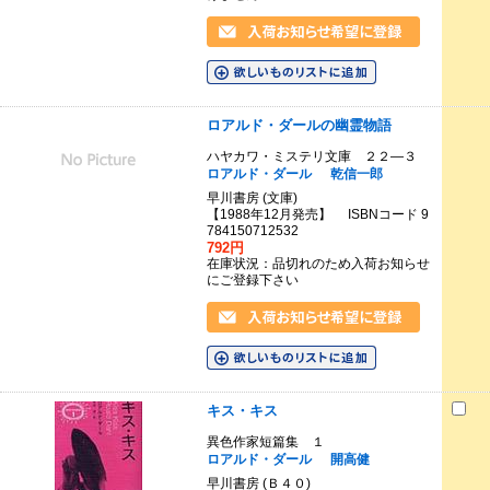
ロアルド・ダールの幽霊物語
ハヤカワ・ミステリ文庫 ２２―３
ロアルド・ダール
乾信一郎
早川書房 (文庫)
【1988年12月発売】 ISBNコード 9
784150712532
792円
在庫状況：品切れのため入荷お知らせ
にご登録下さい
キス・キス
異色作家短篇集 １
ロアルド・ダール
開高健
早川書房 (Ｂ４０)