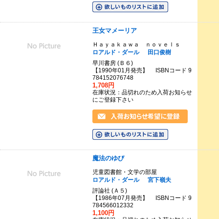
王女マメーリア
Ｈａｙａｋａｗａ ｎｏｖｅｌｓ
ロアルド・ダール
田口俊樹
早川書房 (Ｂ６)
【1990年01月発売】 ISBNコード 9
784152076748
1,708円
在庫状況：品切れのため入荷お知らせ
にご登録下さい
魔法のゆび
児童図書館・文学の部屋
ロアルド・ダール
宮下嶺夫
評論社 (Ａ５)
【1986年07月発売】 ISBNコード 9
784566012332
1,100円