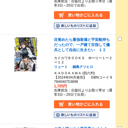
在庫状況：出版社よりお取り寄せ（通
常3日～20日で出荷）
目覚めたら最強装備と宇宙船持ち
だったので、一戸建て目指して傭
兵として自由に生きたい １２
カドカワＢＯＯＫＳ Ｍーりー１ー２
ー１２
リュート
鍋島テツヒロ
ＫＡＤＯＫＡＷＡ (四六判)
【2024年04月発売】 ISBNコード 9
784040753898
1,705円
在庫状況：出版社よりお取り寄せ（通
常3日～20日で出荷）