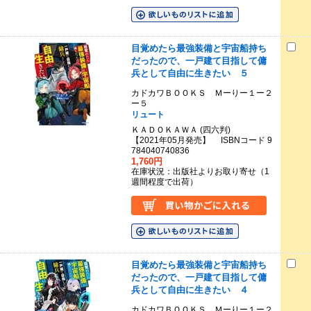
目覚めたら最強装備と宇宙船持ち
だったので、一戸建て目指して傭
兵として自由に生きたい ５
カドカワＢＯＯＫＳ Ｍーりー１ー２
ー５
リュート
ＫＡＤＯＫＡＷＡ (四六判)
【2021年05月発売】 ISBNコード 9
784040740836
1,760円
在庫状況：出版社よりお取り寄せ（1
週間程度で出荷）
目覚めたら最強装備と宇宙船持ち
だったので、一戸建て目指して傭
兵として自由に生きたい ４
カドカワＢＯＯＫＳ Ｍーりー１ー２