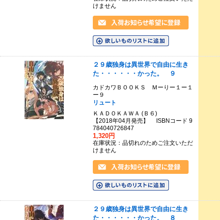
けません
２９歳独身は異世界で自由に生き
た・・・・・・かった。 ９
カドカワＢＯＯＫＳ Ｍーりー１ー１
ー９
リュート
ＫＡＤＯＫＡＷＡ (Ｂ６)
【2018年04月発売】 ISBNコード 9
784040726847
1,320円
在庫状況：品切れのためご注文いただ
けません
２９歳独身は異世界で自由に生き
た・・・・・・かった。 ８