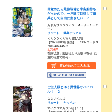
目覚めたら最強装備と宇宙船持ち
だったので、一戸建て目指して傭
兵として自由に生きたい ７
カドカワＢＯＯＫＳ Ｍーりー１ー２
ー７
リュート
鍋島テツヒロ
ＫＡＤＯＫＡＷＡ (四六判)
【2022年03月発売】 ISBNコード 9
784040744506
1,705円
在庫状況：出版社よりお取り寄せ（1
週間程度で出荷）
ご主人様とゆく異世界サバイバ
ル！ ２
ＧＣノベルズ
リュート
ヤッペン
マイクロマガジン社 (Ｂ６)