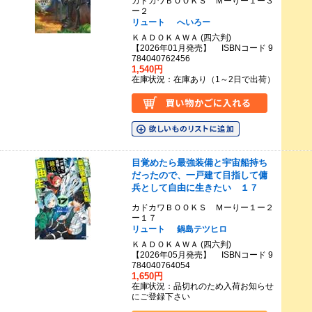
カドカワＢＯＯＫＳ Ｍーりー１ー３
ー２
リュート
へいろー
ＫＡＤＯＫＡＷＡ (四六判)
【2026年01月発売】 ISBNコード 9
784040762456
1,540円
在庫状況：在庫あり（1～2日で出荷）
目覚めたら最強装備と宇宙船持ち
だったので、一戸建て目指して傭
兵として自由に生きたい １７
カドカワＢＯＯＫＳ Ｍーりー１ー２
ー１７
リュート
鍋島テツヒロ
ＫＡＤＯＫＡＷＡ (四六判)
【2026年05月発売】 ISBNコード 9
784040764054
1,650円
在庫状況：品切れのため入荷お知らせ
にご登録下さい