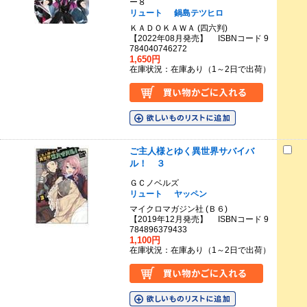
ー８
リュート
鍋島テツヒロ
ＫＡＤＯＫＡＷＡ (四六判)
【2022年08月発売】 ISBNコード 9
784040746272
1,650円
在庫状況：在庫あり（1～2日で出荷）
ご主人様とゆく異世界サバイバ
ル！ ３
ＧＣノベルズ
リュート
ヤッペン
マイクロマガジン社 (Ｂ６)
【2019年12月発売】 ISBNコード 9
784896379433
1,100円
在庫状況：在庫あり（1～2日で出荷）