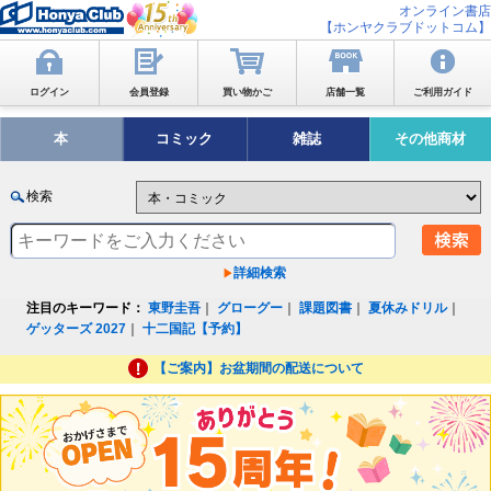
オンライン書店
【ホンヤクラブドットコム】
ログイン
会員登録
買い物かご
店舗一覧
ご利用ガイド
本
コミック
雑誌
その他商材
検索
詳細検索
注目のキーワード：
東野圭吾
｜
グローグー
｜
課題図書
｜
夏休みドリル
｜
ゲッターズ 2027
｜
十二国記【予約】
【ご案内】お盆期間の配送について