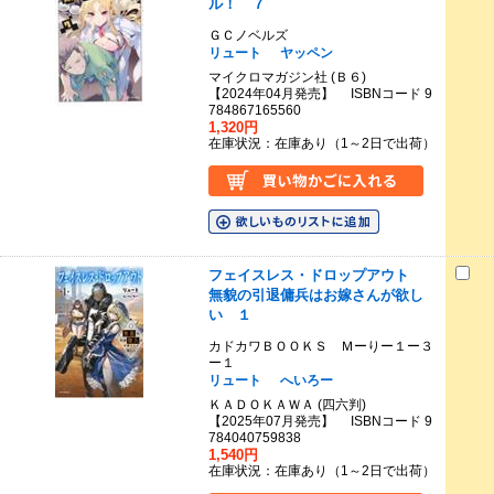
ル！ ７
ＧＣノベルズ
リュート
ヤッペン
マイクロマガジン社 (Ｂ６)
【2024年04月発売】 ISBNコード 9
784867165560
1,320円
在庫状況：在庫あり（1～2日で出荷）
フェイスレス・ドロップアウト
無貌の引退傭兵はお嫁さんが欲し
い １
カドカワＢＯＯＫＳ Ｍーりー１ー３
ー１
リュート
へいろー
ＫＡＤＯＫＡＷＡ (四六判)
【2025年07月発売】 ISBNコード 9
784040759838
1,540円
在庫状況：在庫あり（1～2日で出荷）