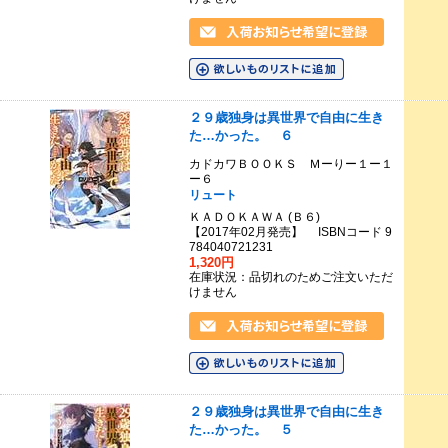
２９歳独身は異世界で自由に生き
た…かった。 ６
カドカワＢＯＯＫＳ Ｍーりー１ー１
ー６
リュート
ＫＡＤＯＫＡＷＡ (Ｂ６)
【2017年02月発売】 ISBNコード 9
784040721231
1,320円
在庫状況：品切れのためご注文いただ
けません
２９歳独身は異世界で自由に生き
た…かった。 ５