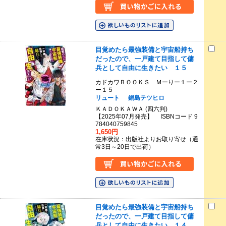
目覚めたら最強装備と宇宙船持ち
だったので、一戸建て目指して傭
兵として自由に生きたい １５
カドカワＢＯＯＫＳ Ｍーりー１ー２
ー１５
リュート
鍋島テツヒロ
ＫＡＤＯＫＡＷＡ (四六判)
【2025年07月発売】 ISBNコード 9
784040759845
1,650円
在庫状況：出版社よりお取り寄せ（通
常3日～20日で出荷）
目覚めたら最強装備と宇宙船持ち
だったので、一戸建て目指して傭
兵として自由に生きたい １４