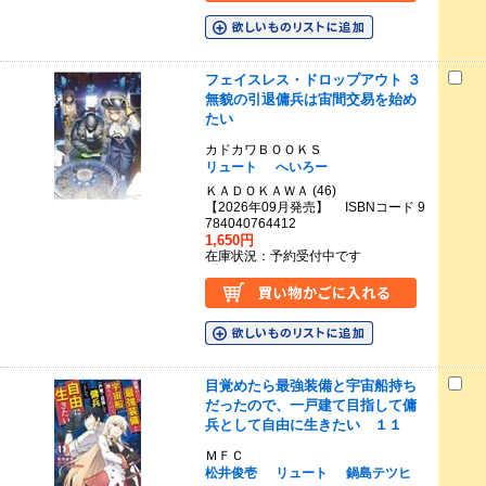
フェイスレス・ドロップアウト ３
無貌の引退傭兵は宙間交易を始め
たい
カドカワＢＯＯＫＳ
リュート
へいろー
ＫＡＤＯＫＡＷＡ (46)
【2026年09月発売】 ISBNコード 9
784040764412
1,650円
在庫状況：予約受付中です
目覚めたら最強装備と宇宙船持ち
だったので、一戸建て目指して傭
兵として自由に生きたい １１
ＭＦＣ
松井俊壱
リュート
鍋島テツヒ