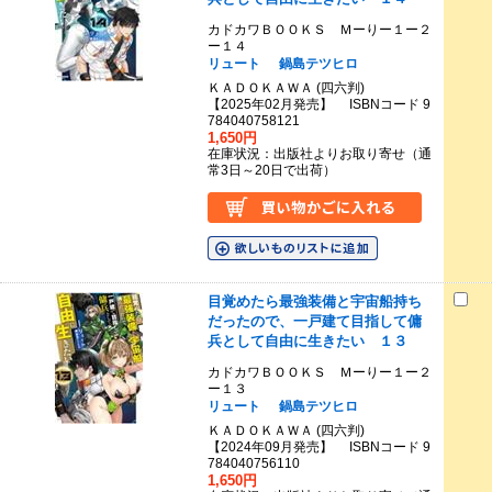
カドカワＢＯＯＫＳ Ｍーりー１ー２
ー１４
リュート
鍋島テツヒロ
ＫＡＤＯＫＡＷＡ (四六判)
【2025年02月発売】 ISBNコード 9
784040758121
1,650円
在庫状況：出版社よりお取り寄せ（通
常3日～20日で出荷）
目覚めたら最強装備と宇宙船持ち
だったので、一戸建て目指して傭
兵として自由に生きたい １３
カドカワＢＯＯＫＳ Ｍーりー１ー２
ー１３
リュート
鍋島テツヒロ
ＫＡＤＯＫＡＷＡ (四六判)
【2024年09月発売】 ISBNコード 9
784040756110
1,650円