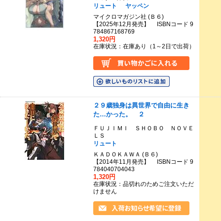
リュート
ヤッペン
マイクロマガジン社 (Ｂ６)
【2025年12月発売】 ISBNコード 9
784867168769
1,320円
在庫状況：在庫あり（1～2日で出荷）
２９歳独身は異世界で自由に生き
た…かった。 ２
ＦＵＪＩＭＩ ＳＨＯＢＯ ＮＯＶＥ
ＬＳ
リュート
ＫＡＤＯＫＡＷＡ (Ｂ６)
【2014年11月発売】 ISBNコード 9
784040704043
1,320円
在庫状況：品切れのためご注文いただ
けません