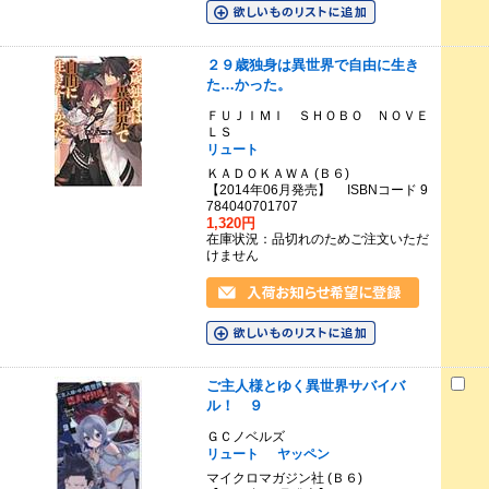
２９歳独身は異世界で自由に生き
た…かった。
ＦＵＪＩＭＩ ＳＨＯＢＯ ＮＯＶＥ
ＬＳ
リュート
ＫＡＤＯＫＡＷＡ (Ｂ６)
【2014年06月発売】 ISBNコード 9
784040701707
1,320円
在庫状況：品切れのためご注文いただ
けません
ご主人様とゆく異世界サバイバ
ル！ ９
ＧＣノベルズ
リュート
ヤッペン
マイクロマガジン社 (Ｂ６)