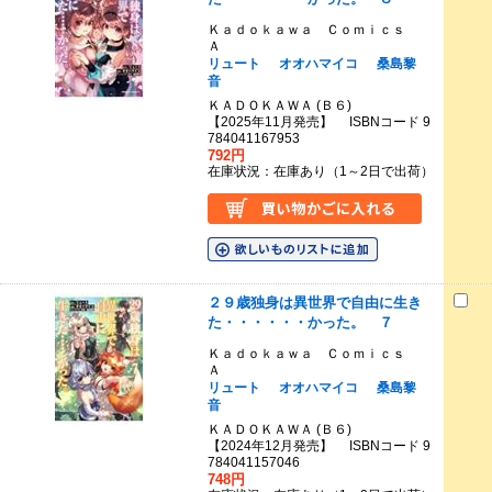
Ｋａｄｏｋａｗａ Ｃｏｍｉｃｓ
Ａ
リュート
オオハマイコ
桑島黎
音
ＫＡＤＯＫＡＷＡ (Ｂ６)
【2025年11月発売】 ISBNコード 9
784041167953
792円
在庫状況：在庫あり（1～2日で出荷）
２９歳独身は異世界で自由に生き
た・・・・・・かった。 ７
Ｋａｄｏｋａｗａ Ｃｏｍｉｃｓ
Ａ
リュート
オオハマイコ
桑島黎
音
ＫＡＤＯＫＡＷＡ (Ｂ６)
【2024年12月発売】 ISBNコード 9
784041157046
748円