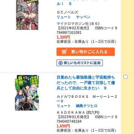
ル！ ５
ＧＣノベルズ
リュート
ヤッペン
マイクロマガジン社 (Ｂ６)
【2021年02月発売】 ISBNコード 9
784867161081
1,320円
在庫状況：在庫あり（1～2日で出荷）
目覚めたら最強装備と宇宙船持ち
だったので、一戸建て目指して傭
兵として自由に生きたい ９
カドカワＢＯＯＫＳ Ｍーりー１ー２
ー９
リュート
鍋島テツヒロ
ＫＡＤＯＫＡＷＡ (四六判)
【2023年01月発売】 ISBNコード 9
784040748184
1,650円
在庫状況：在庫あり（1～2日で出荷）