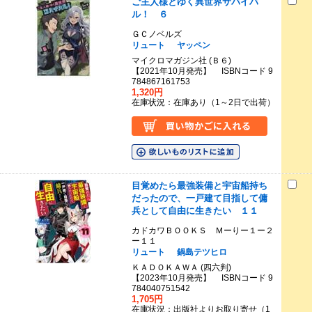
ご主人様とゆく異世界サバイバ
ル！ ６
ＧＣノベルズ
リュート
ヤッペン
マイクロマガジン社 (Ｂ６)
【2021年10月発売】 ISBNコード 9
784867161753
1,320円
在庫状況：在庫あり（1～2日で出荷）
目覚めたら最強装備と宇宙船持ち
だったので、一戸建て目指して傭
兵として自由に生きたい １１
カドカワＢＯＯＫＳ Ｍーりー１ー２
ー１１
リュート
鍋島テツヒロ
ＫＡＤＯＫＡＷＡ (四六判)
【2023年10月発売】 ISBNコード 9
784040751542
1,705円
在庫状況：出版社よりお取り寄せ（1