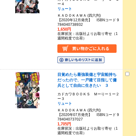
ー４
リュート
ＫＡＤＯＫＡＷＡ (四六判)
【2020年12月発売】 ISBNコード 9
784040738932
1,650円
在庫状況：出版社よりお取り寄せ（1
週間程度で出荷）
目覚めたら最強装備と宇宙船持ち
だったので、一戸建て目指して傭
兵として自由に生きたい ３
カドカワＢＯＯＫＳ Ｍーりー１ー２
ー３
リュート
ＫＡＤＯＫＡＷＡ (四六判)
【2020年07月発売】 ISBNコード 9
784040737027
1,705円
在庫状況：出版社よりお取り寄せ（1
週間程度で出荷）