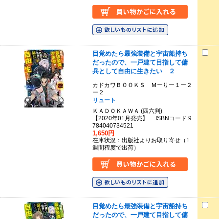
目覚めたら最強装備と宇宙船持ち
だったので、一戸建て目指して傭
兵として自由に生きたい ２
カドカワＢＯＯＫＳ Ｍーりー１ー２
ー２
リュート
ＫＡＤＯＫＡＷＡ (四六判)
【2020年01月発売】 ISBNコード 9
784040734521
1,650円
在庫状況：出版社よりお取り寄せ（1
週間程度で出荷）
目覚めたら最強装備と宇宙船持ち
だったので、一戸建て目指して傭