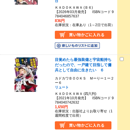
ロ
ＫＡＤＯＫＡＷＡ (Ｂ６)
【2026年03月発売】 ISBNコード 9
784046857637
836円
在庫状況：在庫あり（1～2日で出荷）
目覚めたら最強装備と宇宙船持ち
だったので、一戸建て目指して傭
兵として自由に生きたい ６
カドカワＢＯＯＫＳ Ｍーりー１ー２
ー６
リュート
ＫＡＤＯＫＡＷＡ (四六判)
【2021年10月発売】 ISBNコード 9
784040742632
1,650円
在庫状況：出版社よりお取り寄せ（1
週間程度で出荷）