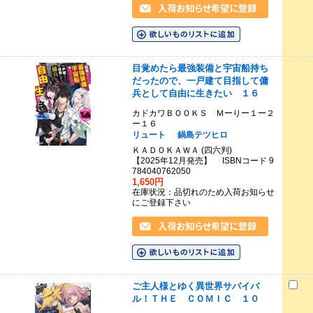
目覚めたら最強装備と宇宙船持ち
だったので、一戸建て目指して傭
兵として自由に生きたい １６
カドカワＢＯＯＫＳ Ｍーりー１ー２
ー１６
リュート
鍋島テツヒロ
ＫＡＤＯＫＡＷＡ (四六判)
【2025年12月発売】 ISBNコード 9
784040762050
1,650円
在庫状況：品切れのため入荷お知らせ
にご登録下さい
ご主人様とゆく異世界サバイバ
ル！ＴＨＥ ＣＯＭＩＣ １０