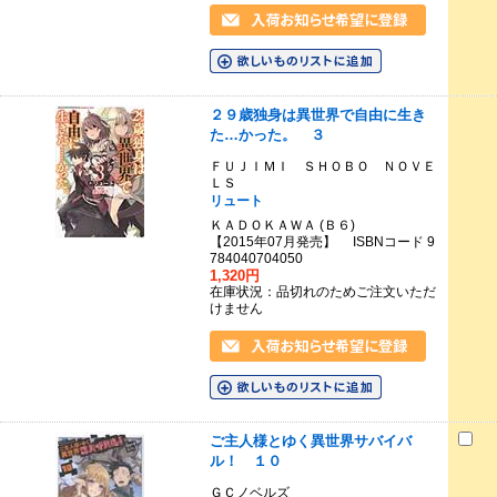
２９歳独身は異世界で自由に生き
た…かった。 ３
ＦＵＪＩＭＩ ＳＨＯＢＯ ＮＯＶＥ
ＬＳ
リュート
ＫＡＤＯＫＡＷＡ (Ｂ６)
【2015年07月発売】 ISBNコード 9
784040704050
1,320円
在庫状況：品切れのためご注文いただ
けません
ご主人様とゆく異世界サバイバ
ル！ １０
ＧＣノベルズ