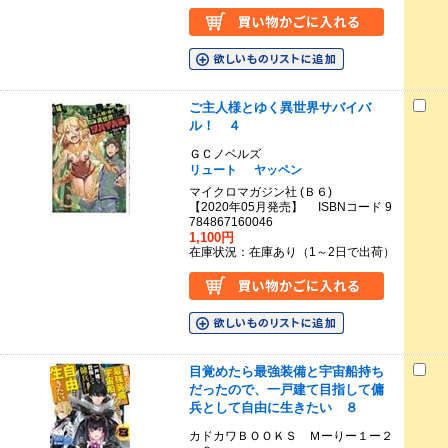
ご主人様とゆく異世界サバイバ
ル！ ４
ＧＣノベルズ
リュート
ヤッペン
マイクロマガジン社 (Ｂ６)
【2020年05月発売】 ISBNコード 9
784867160046
1,100円
在庫状況：在庫あり（1～2日で出荷）
目覚めたら最強装備と宇宙船持ち
だったので、一戸建て目指して傭
兵として自由に生きたい ８
カドカワＢＯＯＫＳ Ｍーりー１ー２