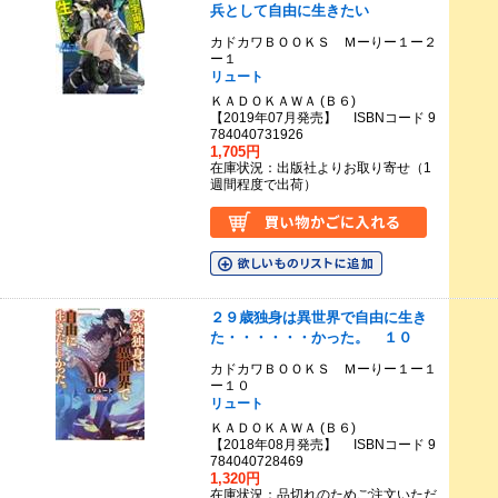
兵として自由に生きたい
カドカワＢＯＯＫＳ Ｍーりー１ー２
ー１
リュート
ＫＡＤＯＫＡＷＡ (Ｂ６)
【2019年07月発売】 ISBNコード 9
784040731926
1,705円
在庫状況：出版社よりお取り寄せ（1
週間程度で出荷）
２９歳独身は異世界で自由に生き
た・・・・・・かった。 １０
カドカワＢＯＯＫＳ Ｍーりー１ー１
ー１０
リュート
ＫＡＤＯＫＡＷＡ (Ｂ６)
【2018年08月発売】 ISBNコード 9
784040728469
1,320円
在庫状況：品切れのためご注文いただ