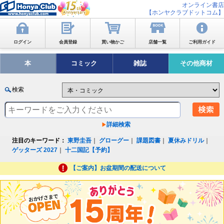
オンライン書店
【ホンヤクラブドットコム】
ログイン
会員登録
買い物かご
店舗一覧
ご利用ガイド
本
コミック
雑誌
その他商材
検索
詳細検索
注目のキーワード：
東野圭吾
｜
グローグー
｜
課題図書
｜
夏休みドリル
｜
ゲッターズ 2027
｜
十二国記【予約】
【ご案内】お盆期間の配送について