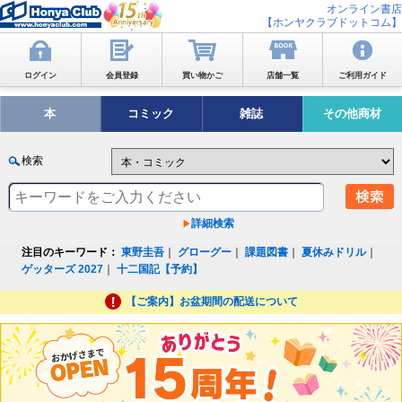
オンライン書店
【ホンヤクラブドットコム】
ログイン
会員登録
買い物かご
店舗一覧
ご利用ガイド
本
コミック
雑誌
その他商材
検索
詳細検索
注目のキーワード：
東野圭吾
｜
グローグー
｜
課題図書
｜
夏休みドリル
｜
ゲッターズ 2027
｜
十二国記【予約】
【ご案内】お盆期間の配送について