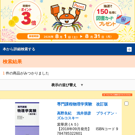
本から詳細検索する
検索結果
1
件の商品がみつかりました
表示の並び替え
専門課程物理学実験 改訂版
高野良紀
浅井朋彦
ブライアン・
ズルコスキー
裳華房 (Ａ５)
【2018年09月発売】 ISBNコード 9
784785322601