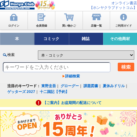
オンライン書店
【ホンヤクラブドットコム】
ログイン
会員登録
買い物かご
店舗一覧
ご利用ガイド
本
コミック
雑誌
その他商材
検索
詳細検索
注目のキーワード：
東野圭吾
｜
グローグー
｜
課題図書
｜
夏休みドリル
｜
ゲッターズ 2027
｜
十二国記【予約】
【ご案内】お盆期間の配送について