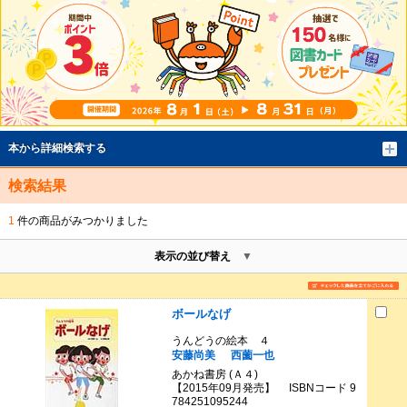
本から詳細検索する
検索結果
1
件の商品がみつかりました
表示の並び替え
ボールなげ
うんどうの絵本 ４
安藤尚美
西薗一也
あかね書房 (Ａ４)
【2015年09月発売】 ISBNコード 9
784251095244