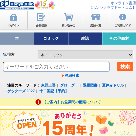
オンライン書店
【ホンヤクラブドットコム】
ログイン
会員登録
買い物かご
店舗一覧
ご利用ガイド
本
コミック
雑誌
その他商材
検索
詳細検索
注目のキーワード：
東野圭吾
｜
グローグー
｜
課題図書
｜
夏休みドリル
｜
ゲッターズ 2027
｜
十二国記【予約】
【ご案内】お盆期間の配送について