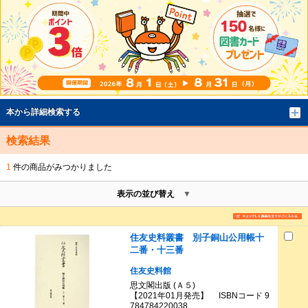
本から詳細検索する
検索結果
1
件の商品がみつかりました
表示の並び替え
住友史料叢書 別子銅山公用帳十
二番・十三番
住友史料館
思文閣出版 (Ａ５)
【2021年01月発売】 ISBNコード 9
784784220038