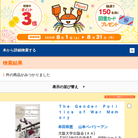
本から詳細検索する
検索結果
1
件の商品がみつかりました
表示の並び替え
Ｔｈｅ Ｇｅｎｄｅｒ Ｐｏｌｉ
ｔｉｃｓ ｏｆ Ｗａｒ Ｍｅｍ
ｏｒｙ
牟田和恵
山本ベバリーアン
大阪大学出版会 (Ａ４)