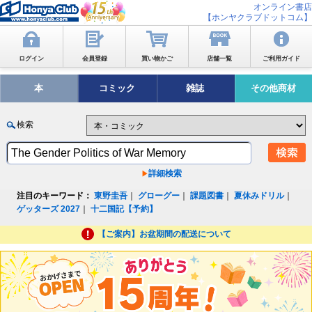
オンライン書店
【ホンヤクラブドットコム】
ログイン
会員登録
買い物かご
店舗一覧
ご利用ガイド
本
コミック
雑誌
その他商材
検索
詳細検索
注目のキーワード：
東野圭吾
｜
グローグー
｜
課題図書
｜
夏休みドリル
｜
ゲッターズ 2027
｜
十二国記【予約】
【ご案内】お盆期間の配送について