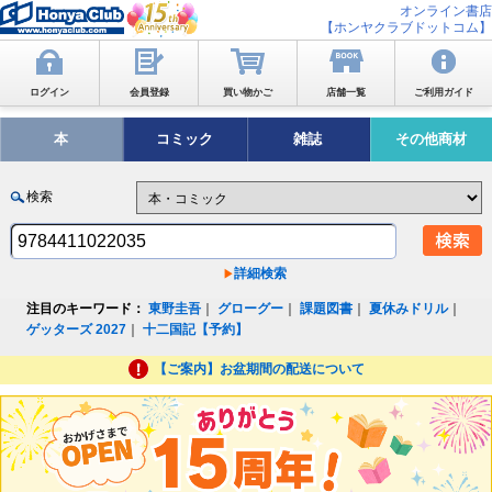
オンライン書店
【ホンヤクラブドットコム】
ログイン
会員登録
買い物かご
店舗一覧
ご利用ガイド
本
コミック
雑誌
その他商材
検索
詳細検索
注目のキーワード：
東野圭吾
｜
グローグー
｜
課題図書
｜
夏休みドリル
｜
ゲッターズ 2027
｜
十二国記【予約】
【ご案内】お盆期間の配送について