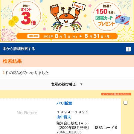
本から詳細検索する
検索結果
1
件の商品がみつかりました
表示の並び替え
パリ断章
１９９４ー１９９５
山中哲夫
駿河台出版社 (Ａ５)
【2000年08月発売】 ISBNコード 9
784411022035