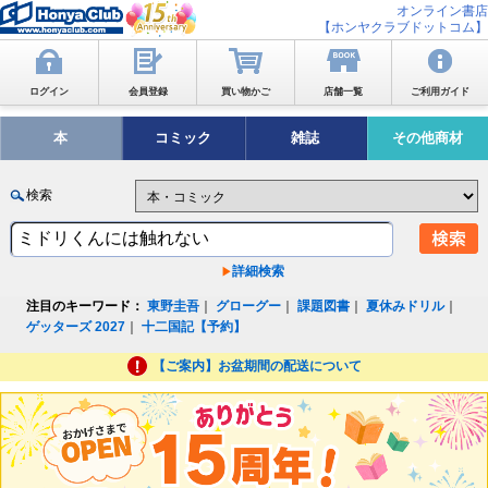
オンライン書店
【ホンヤクラブドットコム】
ログイン
会員登録
買い物かご
店舗一覧
ご利用ガイド
本
コミック
雑誌
その他商材
検索
詳細検索
注目のキーワード：
東野圭吾
｜
グローグー
｜
課題図書
｜
夏休みドリル
｜
ゲッターズ 2027
｜
十二国記【予約】
【ご案内】お盆期間の配送について