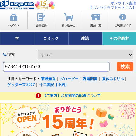
オンライン書店
【ホンヤクラブドットコム】
ログイン
会員登録
買い物かご
店舗一覧
ご利用ガイド
本
コミック
雑誌
その他商材
検索
注目のキーワード：
東野圭吾
｜
グローグー
｜
課題図書
｜
夏休みドリル
｜
ゲッターズ 2027
｜
十二国記【予約】
【ご案内】お盆期間の配送について