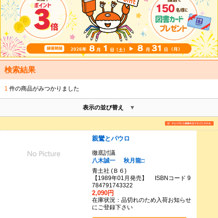
検索結果
1
件の商品がみつかりました
表示の並び替え
親鸞とパウロ
徹底討議
八木誠一
秋月龍□
青土社 (Ｂ６)
【1989年01月発売】 ISBNコード 9
784791743322
2,090円
在庫状況：品切れのため入荷お知らせ
にご登録下さい