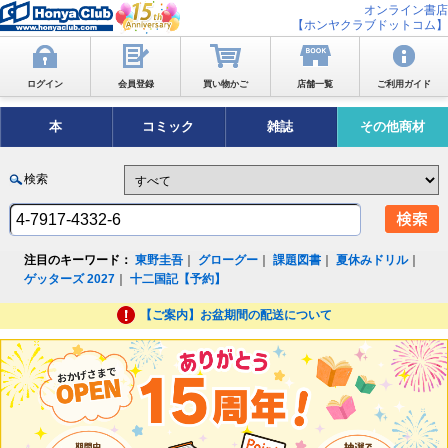
オンライン書店
【ホンヤクラブドットコム】
ログイン
会員登録
買い物かご
店舗一覧
ご利用ガイド
本
コミック
雑誌
その他商材
検索
注目のキーワード：
東野圭吾
｜
グローグー
｜
課題図書
｜
夏休みドリル
｜
ゲッターズ 2027
｜
十二国記【予約】
【ご案内】お盆期間の配送について