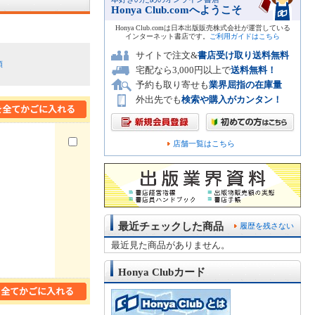
Honya Club.comへようこそ
Honya Club.comは日本出版販売株式会社が運営している
インターネット書店です。
ご利用ガイドはこちら
サイトで注文&
書店受け取り送料無料
順
宅配なら3,000円以上で
送料無料！
予約も取り寄せも
業界屈指の在庫量
外出先でも
検索や購入がカンタン！
店舗一覧はこちら
最近チェックした商品
履歴を残さない
最近見た商品がありません。
Honya Clubカード