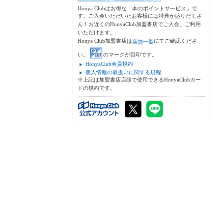
Honya Clubはお得な「本のポイントサービス」で
す。ご入会いただいたお客様には特典が盛りだくさ
ん！お近くのHonyaClub加盟書店でご入会、ご利用
いただけます。
Honya Club加盟書店は
にてご確認くださ
店舗一覧
い。
のマークが目印です。
HonyaClub会員規約
個人情報の取扱いに関する規程
※上記は加盟書店店頭で使用できるHonyaClubカー
ドの規約です。