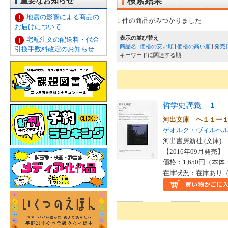
重要なお知らせ
検索結果
地震の影響による商品の
1
件の商品がみつかりました
お届けについて
表示の並び替え
宅配注文の配送料・代金
商品名
価格の安い順
価格の高い順
発売
引換手数料改定のお知らせ
キーワードに関連する順
哲学史講義 １
河出文庫 ヘ１１ー
ゲオルク・ヴィルヘ
河出書房新社 (文庫)
【2016年09月発売】 I
価格：1,650円（本体
在庫状況：在庫あり（