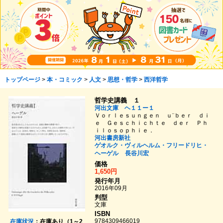
トップページ
>
本・コミック
>
人文
>
思想・哲学
>
西洋哲学
哲学史講義 １
河出文庫 ヘ１１ー１
Ｖｏｒｌｅｓｕｎｇｅｎ ｕ¨ｂｅｒ ｄｉ
ｅ Ｇｅｓｃｈｉｃｈｔｅ ｄｅｒ Ｐｈ
ｉｌｏｓｏｐｈｉｅ．
河出書房新社
ゲオルク・ヴィルヘルム・フリードリヒ・
ヘーゲル
長谷川宏
価格
1,650円
発行年月
2016年09月
判型
文庫
ISBN
9784309466019
在庫状況
：在庫あり（1～2