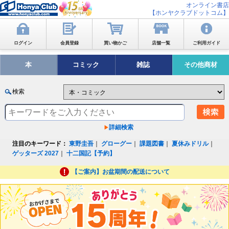
オンライン書店
【ホンヤクラブドットコム】
ログイン
会員登録
買い物かご
店舗一覧
ご利用ガイド
本
コミック
雑誌
その他商材
検索
詳細検索
注目のキーワード：
東野圭吾
｜
グローグー
｜
課題図書
｜
夏休みドリル
｜
ゲッターズ 2027
｜
十二国記【予約】
【ご案内】お盆期間の配送について