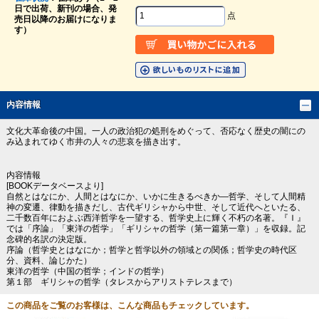
日で出荷、新刊の場合、発
点
売日以降のお届けになりま
す）
内容情報
文化大革命後の中国。一人の政治犯の処刑をめぐって、否応なく歴史の闇にの
み込まれてゆく市井の人々の悲哀を描き出す。
内容情報
[BOOKデータベースより]
自然とはなにか、人間とはなにか、いかに生きるべきか―哲学、そして人間精
神の変遷、律動を描きだし、古代ギリシャから中世、そして近代へといたる、
二千数百年におよぶ西洋哲学を一望する、哲学史上に輝く不朽の名著。『Ｉ』
では「序論」「東洋の哲学」「ギリシャの哲学（第一篇第一章）」を収録。記
念碑的名訳の決定版。
序論（哲学史とはなにか；哲学と哲学以外の領域との関係；哲学史の時代区
分、資料、論じかた）
東洋の哲学（中国の哲学；インドの哲学）
第１部 ギリシャの哲学（タレスからアリストテレスまで）
この商品をご覧のお客様は、こんな商品もチェックしています。