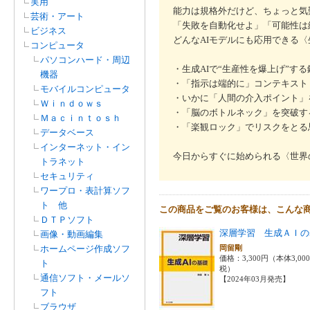
実用
能力は規格外だけど、ちょっと気
芸術・アート
「失敗を自動化せよ」「可能性は
ビジネス
どんなAIモデルにも応用できる〈
コンピュータ
パソコンハード・周辺
・生成AIで“生産性を爆上げ”す
機器
・「指示は端的に」コンテキスト
モバイルコンピュータ
・いかに「人間の介入ポイント」
Ｗｉｎｄｏｗｓ
・「脳のボトルネック」を突破す
Ｍａｃｉｎｔｏｓｈ
・「楽観ロック」でリスクをとる思考
データベース
インターネット・イン
今日からすぐに始められる〈世界
トラネット
セキュリティ
ワープロ・表計算ソフ
ト 他
この商品をご覧のお客様は、こんな
ＤＴＰソフト
深層学習 生成ＡＩの
画像・動画編集
ホームページ作成ソフ
岡留剛
価格：3,300円（本体3,00
ト
税）
通信ソフト・メールソ
【2024年03月発売】
フト
ブラウザ