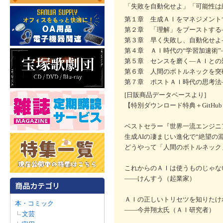
「失敗を自動化せよ」「可能性は
第１章 生成ＡＩをマネジメント
第２章 「理解」をブーストする
第３章 早く失敗し、自動化せよ
第４章 ＡＩ時代の“学習加速術
第５章 センスを磨く―ＡＩとの
第６章 人間のボトルネックを突
第７章 ポストＡＩ時代の思考法
[日販商品データベースより]
【特別ダウンロード特典＋GitHu
ベストセラー『世界一流エンジニ
生成AIの凄まじい進化で“絶望の
どうやって「人間のボトルネック
これからのＡＩは使うものじゃな
――けんすう（起業家）
ＡＩの正しいトリセツを知りたけ
本・コミック
――今井翔太氏（ＡＩ研究者）
文芸