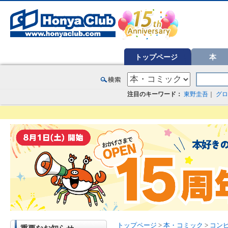
オンライン書店【ホンヤクラブ】はお好きな本屋での受け取りで送料無料！新刊予約・通販も。本（書籍）、雑誌、漫
トップページ
本
注目のキーワード：
東野圭吾
｜
グロ
トップページ
>
本・コミック
>
コン