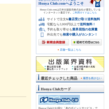
Honya Club.comへようこそ
Honya Club.comは日本出版販売株式会社が運営している
インターネット書店です。
ご利用ガイドはこちら
サイトで注文&
書店受け取り送料無料
宅配なら3,000円以上で
送料無料！
予約も取り寄せも
業界屈指の在庫量
外出先でも
検索や購入がカンタン！
店舗一覧はこちら
最近チェックした商品
履歴を残さない
Honya Clubカード
Honya Clubはお得な「本のポイントサービス」で