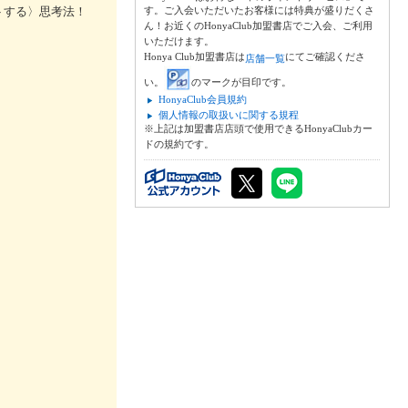
トする〉思考法！
す。ご入会いただいたお客様には特典が盛りだくさ
ん！お近くのHonyaClub加盟書店でご入会、ご利用
いただけます。
Honya Club加盟書店は
にてご確認くださ
店舗一覧
い。
のマークが目印です。
HonyaClub会員規約
個人情報の取扱いに関する規程
※上記は加盟書店店頭で使用できるHonyaClubカー
ドの規約です。