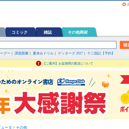
画（コミック）など在庫も充実
コミック
雑誌
その他商材
ーグー
｜
課題図書
｜
夏休みドリル
｜
ゲッターズ 2027
｜
十二国記【予約】
【ご案内】お盆期間の配送について
ピュータ
>
その他