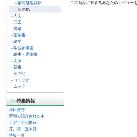
この商品に対するあなたのレビュー
情報処理試験
その他
人文
理工
建築
医学書
語学
学習参考書
絵本・児童書
文庫
新書
その他
コミック
ムック
特集情報
本日発売
新聞で紹介された本
メディア化情報
芥川賞・直木賞
特集一覧