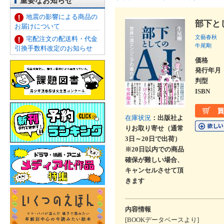
重要なお知らせ
地震の影響による商品の
部下と
お届けについて
文藝春秋
宅配注文の配送料・代金
牛尾剛
引換手数料改定のお知らせ
価格
発行年月
判型
ISBN
在庫状況
：出版社よ
りお取り寄せ（通常
3日～20日で出荷）
※20日以内での商品
確保が難しい場合、
キャンセルさせて頂
きます
内容情報
[BOOKデータベースより]