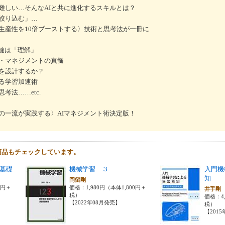
難しい…そんなAIと共に進化するスキルとは？
絞り込む」…
生産性を10倍ブーストする〉技術と思考法が一冊に
る鍵は「理解」
・マネジメントの真髄
を設計するか？
る学習加速術
法……etc.
の一流が実践する〉AIマネジメント術決定版！
商品もチェックしています。
基礎
機械学習 ３
入門機
知
岡留剛
0円＋
価格：1,980円（本体1,800円＋
井手
税）
価格：4,
【2022年08月発売】
税）
【201