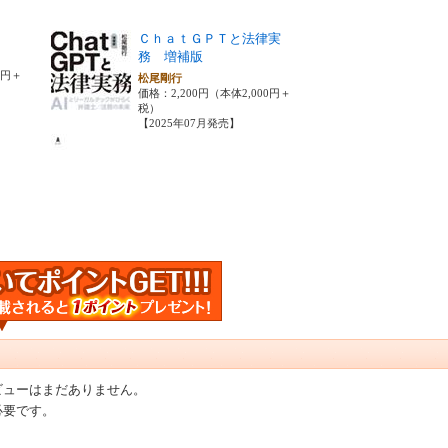
ＣｈａｔＧＰＴと法律実
務 増補版
0円＋
松尾剛行
価格：2,200円（本体2,000円＋
税）
【2025年07月発売】
ビューはまだありません。
必要です。