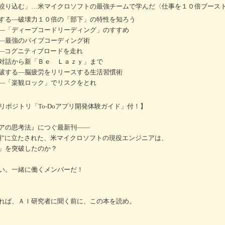
絞り込む」…米マイクロソフトの最強チームで学んだ〈仕事を１０倍ブース
する―破壊力１０倍の「部下」の特性を知ろう
―「ディープコードリーディング」のすすめ
―最強のバイブコーディング術
”―コグニティブロードを走れ
対話から新「Ｂｅ Ｌａｚｙ」まで
破する―脳疲労をリリースする生活習慣術
―「楽観ロック」でリスクをとれ
bリポジトリ「To-Doアプリ開発体験ガイド」付！】
アの思考法』につぐ最新刊――
淵”に立たされた、米マイクロソフトの現役エンジニアは、
」を突破したのか？
い。一緒に働くメンバーだ！
れば、ＡＩ研究者に聞く前に、この本を読め。