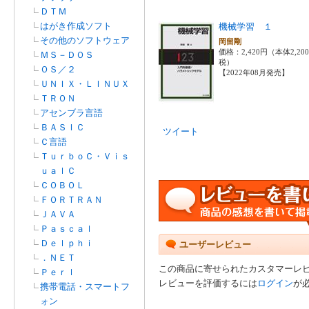
ＤＴＭ
はがき作成ソフト
機械学習 １
その他のソフトウェア
岡留剛
価格：2,420円（本体2,20
ＭＳ－ＤＯＳ
税）
ＯＳ／２
【2022年08月発売】
ＵＮＩＸ・ＬＩＮＵＸ
ＴＲＯＮ
アセンブラ言語
ＢＡＳＩＣ
ツイート
Ｃ言語
ＴｕｒｂｏＣ・Ｖｉｓ
ｕａｌＣ
ＣＯＢＯＬ
ＦＯＲＴＲＡＮ
ＪＡＶＡ
Ｐａｓｃａｌ
Ｄｅｌｐｈｉ
ユーザーレビュー
．ＮＥＴ
この商品に寄せられたカスタマーレ
Ｐｅｒｌ
レビューを評価するには
ログイン
が
携帯電話・スマートフ
ォン