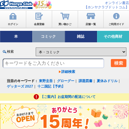
オンライン書店
【ホンヤクラブドットコム】
ログイン
会員登録
買い物かご
店舗一覧
ご利用ガイド
本
コミック
雑誌
その他商材
検索
詳細検索
注目のキーワード：
東野圭吾
｜
グローグー
｜
課題図書
｜
夏休みドリル
｜
ゲッターズ 2027
｜
十二国記【予約】
【ご案内】お盆期間の配送について