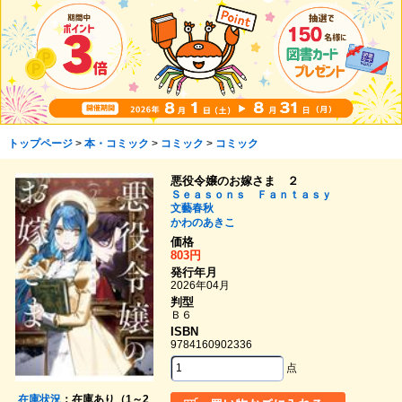
トップページ
>
本・コミック
>
コミック
>
コミック
悪役令嬢のお嫁さま ２
Ｓｅａｓｏｎｓ Ｆａｎｔａｓｙ
文藝春秋
かわのあきこ
価格
803円
発行年月
2026年04月
判型
Ｂ６
ISBN
9784160902336
点
在庫状況
：在庫あり（1～2