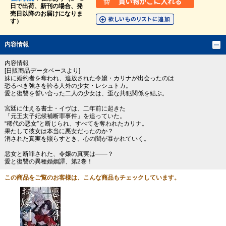
日で出荷、新刊の場合、発
売日以降のお届けになりま
す）
内容情報
内容情報
[日販商品データベースより]
妹に婚約者を奪われ、追放された令嬢・カリナが出会ったのは
恐るべき強さを誇る人外の少女・レシュトカ。
愛と復讐を誓い合った二人の少女は、歪な共犯関係を結ぶ。
宮廷に仕える書士・イヴは、二年前に起きた
「元王太子妃候補断罪事件」を追っていた。
“稀代の悪女”と断じられ、すべてを奪われたカリナ。
果たして彼女は本当に悪女だったのか？
消された真実を照らすとき、心の闇が暴かれていく。
悪女と断罪された、令嬢の真実は――？
愛と復讐の異種婚姻譚、第2巻！
この商品をご覧のお客様は、こんな商品もチェックしています。