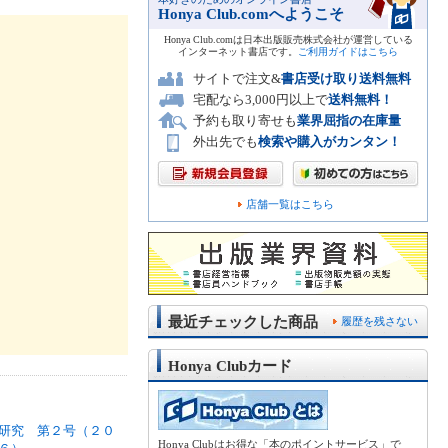
Honya Club.comへようこそ
Honya Club.comは日本出版販売株式会社が運営している
インターネット書店です。
ご利用ガイドはこちら
サイトで注文&
書店受け取り送料無料
宅配なら3,000円以上で
送料無料！
予約も取り寄せも
業界屈指の在庫量
外出先でも
検索や購入がカンタン！
店舗一覧はこちら
最近チェックした商品
履歴を残さない
Honya Clubカード
研究 第２号（２０
Honya Clubはお得な「本のポイントサービス」で