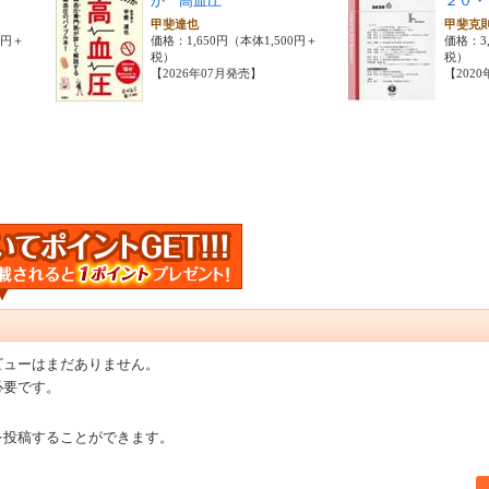
か 高血圧
２０・
甲斐達也
甲斐克
0円＋
価格：1,650円（本体1,500円＋
価格：3,
税）
税）
【2026年07月発売】
【202
ビューはまだありません。
必要です。
を投稿することができます。