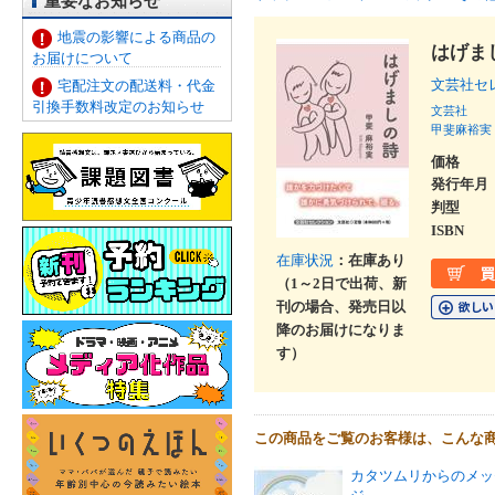
重要なお知らせ
地震の影響による商品の
はげま
お届けについて
文芸社セ
宅配注文の配送料・代金
引換手数料改定のお知らせ
文芸社
甲斐麻裕実
価格
発行年月
判型
ISBN
在庫状況
：在庫あり
（1～2日で出荷、新
刊の場合、発売日以
降のお届けになりま
す）
この商品をご覧のお客様は、こんな
カタツムリからのメッ