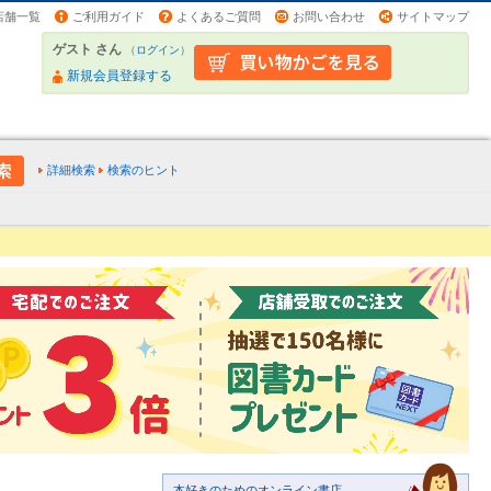
店舗一覧
ご利用ガイド
よくあるご質問
お問い合わせ
サイトマップ
ゲスト さん
（
ログイン
）
新規会員登録する
詳細検索
検索のヒント
本好きのためのオンライン書店