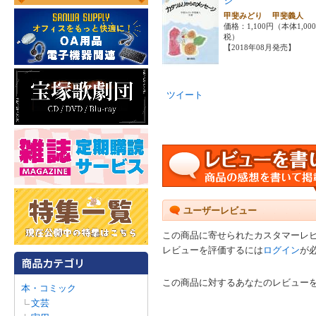
ジ
甲斐みどり 甲斐義人
価格：1,100円（本体1,00
税）
【2018年08月発売】
ツイート
ユーザーレビュー
この商品に寄せられたカスタマーレ
レビューを評価するには
ログイン
が
この商品に対するあなたのレビュー
本・コミック
文芸