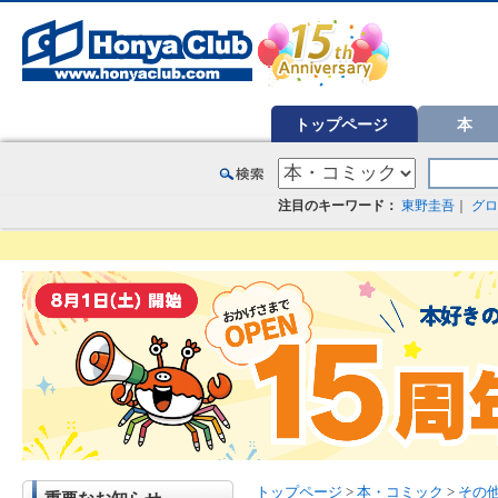
オンライン書店【ホンヤクラブ】はお好きな本屋での受け取りで送料無料！新刊予約・通販も。本（書籍）、雑誌、漫
トップページ
本
注目のキーワード：
東野圭吾
｜
グロ
トップページ
>
本・コミック
>
その