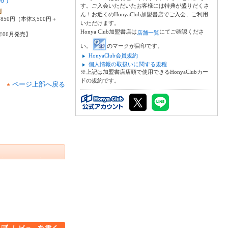
６）
す。ご入会いただいたお客様には特典が盛りだくさ
則
ん！お近くのHonyaClub加盟書店でご入会、ご利用
850円（本体3,500円＋
いただけます。
Honya Club加盟書店は
にてご確認くださ
店舗一覧
0年06月発売】
い。
のマークが目印です。
HonyaClub会員規約
個人情報の取扱いに関する規程
※上記は加盟書店店頭で使用できるHonyaClubカー
ドの規約です。
ページ上部へ戻る