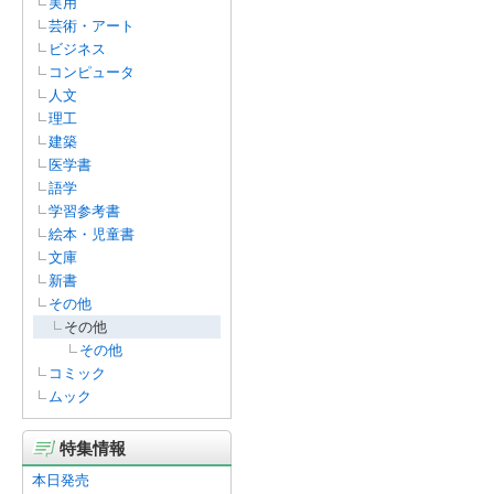
実用
芸術・アート
ビジネス
コンピュータ
人文
理工
建築
医学書
語学
学習参考書
絵本・児童書
文庫
新書
その他
その他
その他
コミック
ムック
特集情報
本日発売