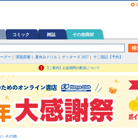
画（コミック）など在庫も充実
コミック
雑誌
その他商材
ーグー
｜
課題図書
｜
夏休みドリル
｜
ゲッターズ 2027
｜
十二国記【予約】
【ご案内】お盆期間の配送について
他
>
その他