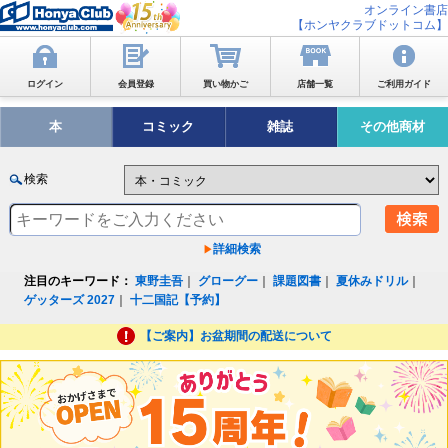
オンライン書店
【ホンヤクラブドットコム】
ログイン
会員登録
買い物かご
店舗一覧
ご利用ガイド
本
コミック
雑誌
その他商材
検索
詳細検索
注目のキーワード：
東野圭吾
｜
グローグー
｜
課題図書
｜
夏休みドリル
｜
ゲッターズ 2027
｜
十二国記【予約】
【ご案内】お盆期間の配送について