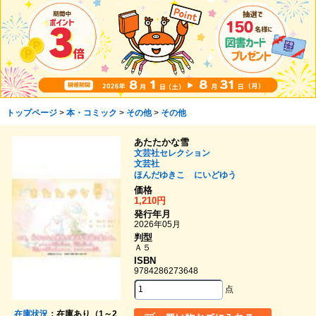
トップページ
>
本・コミック
>
その他
>
その他
あたたかな雪
文芸社セレクション
文芸社
ほんだゆきこ
にいどゆう
価格
1,210円
発行年月
2026年05月
判型
Ａ５
ISBN
9784286273648
点
在庫状況
：在庫あり（1～2