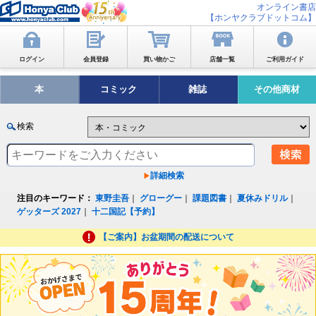
オンライン書店
【ホンヤクラブドットコム】
ログイン
会員登録
買い物かご
店舗一覧
ご利用ガイド
本
コミック
雑誌
その他商材
検索
詳細検索
注目のキーワード：
東野圭吾
｜
グローグー
｜
課題図書
｜
夏休みドリル
｜
ゲッターズ 2027
｜
十二国記【予約】
【ご案内】お盆期間の配送について