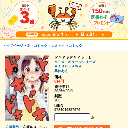
トップページ
>
本・コミック
>
コミック
>
コミック
ドキドキドキドキ １
ＭＦＣ キューンシリーズ
ＫＡＤＯＫＡＷＡ
桑佳あさ
価格
814円
発行年月
2026年03月
判型
Ｂ６
ISBN
9784046857576
点
在庫状況
：在庫あり（1～2