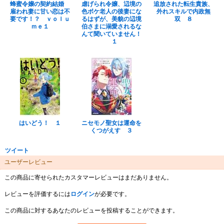
蜂蜜令嬢の契約結婚
虐げられ令嬢、辺境の
追放された転生貴族、
雇われ妻に甘い恋は不
色ボケ老人の後妻にな
外れスキルで内政無
要です！？ ｖｏｌｕ
るはずが、美貌の辺境
双 ８
ｍｅ１
伯さまに溺愛されるな
んて聞いていません！
１
はいどう！ １
ニセモノ聖女は運命を
くつがえす ３
ツイート
ユーザーレビュー
この商品に寄せられたカスタマーレビューはまだありません。
レビューを評価するには
ログイン
が必要です。
この商品に対するあなたのレビューを投稿することができます。