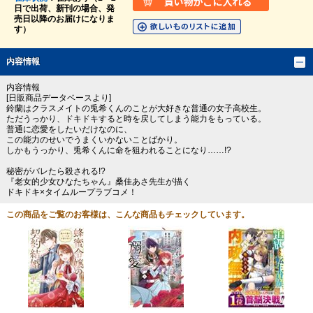
日で出荷、新刊の場合、発
売日以降のお届けになりま
す）
内容情報
内容情報
[日販商品データベースより]
鈴蘭はクラスメイトの兎希くんのことが大好きな普通の女子高校生。
ただうっかり、ドキドキすると時を戻してしまう能力をもっている。
普通に恋愛をしたいだけなのに、
この能力のせいでうまくいかないことばかり。
しかもうっかり、兎希くんに命を狙われることになり……!?
秘密がバレたら殺される!?
『老女的少女ひなたちゃん』桑佳あさ先生が描く
ドキドキ×タイムループラブコメ！
この商品をご覧のお客様は、こんな商品もチェックしています。