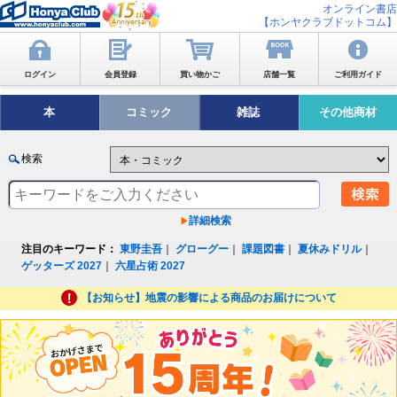
オンライン書店
【ホンヤクラブドットコム】
ログイン
会員登録
買い物かご
店舗一覧
ご利用ガイド
本
コミック
雑誌
その他商材
検索
詳細検索
注目のキーワード：
東野圭吾
｜
グローグー
｜
課題図書
｜
夏休みドリル
｜
ゲッターズ 2027
｜
六星占術 2027
【お知らせ】地震の影響による商品のお届けについて