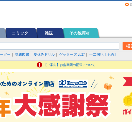
画（コミック）など在庫も充実
コミック
雑誌
その他商材
ーグー
｜
課題図書
｜
夏休みドリル
｜
ゲッターズ 2027
｜
十二国記【予約】
【ご案内】お盆期間の配送について