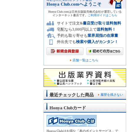
Honya Club.comへようこそ
Honya Club.comは日本出版販売株式会社が運営している
インターネット書店です。
ご利用ガイドはこちら
サイトで注文&
書店受け取り送料無料
宅配なら3,000円以上で
送料無料！
予約も取り寄せも
業界屈指の在庫量
外出先でも
検索や購入がカンタン！
店舗一覧はこちら
最近チェックした商品
履歴を残さない
Honya Clubカード
Honya Clubはお得な「本のポイントサービス」で