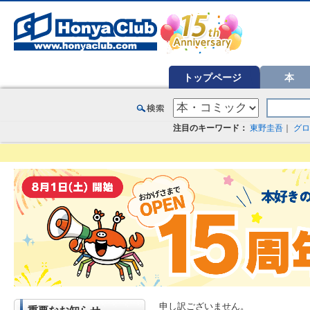
オンライン書店【ホンヤクラブ】はお好きな本屋での受け取りで送料無料！新刊予約・通販も。本（書籍）、雑誌、漫
トップページ
本
注目のキーワード：
東野圭吾
｜
グロ
申し訳ございません。