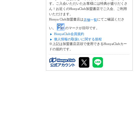
す。ご入会いただいたお客様には特典が盛りだくさ
ん！お近くのHonyaClub加盟書店でご入会、ご利用
いただけます。
Honya Club加盟書店は
にてご確認くださ
店舗一覧
い。
のマークが目印です。
HonyaClub会員規約
個人情報の取扱いに関する規程
※上記は加盟書店店頭で使用できるHonyaClubカー
ドの規約です。