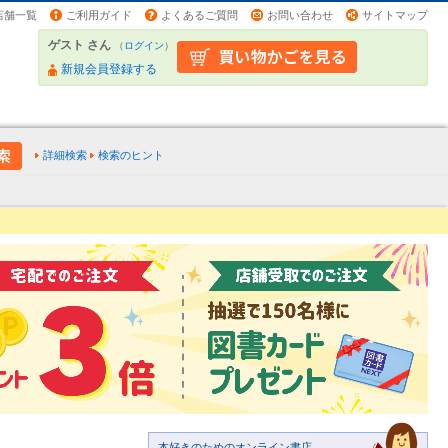
店舗一覧
ご利用ガイド
よくあるご質問
お問い合わせ
サイトマップ
ゲスト さん
（
ログイン
）
新規会員登録する
詳細検索
検索のヒント
本好きのためのオンライン書店