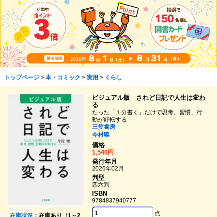
トップページ
>
本・コミック
>
実用
>
くらし
ビジュアル版 されど日記で人生は変わ
る
たった「１分書く」だけで思考、習慣、行
動が好転する
三笠書房
今村暁
価格
1,540円
発行年月
2026年02月
判型
四六判
ISBN
9784837940777
点
在庫状況
：在庫あり（1～2