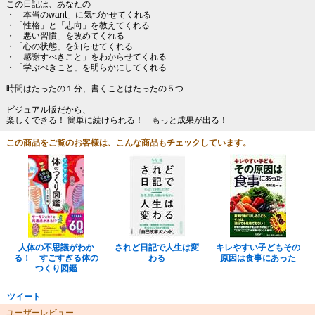
この日記は、あなたの
・「本当のwant」に気づかせてくれる
・「性格」と「志向」を教えてくれる
・「悪い習慣」を改めてくれる
・「心の状態」を知らせてくれる
・「感謝すべきこと」をわからせてくれる
・「学ぶべきこと」を明らかにしてくれる
時間はたったの１分、書くことはたったの５つ――
ビジュアル版だから、
楽しくできる！ 簡単に続けられる！ もっと成果が出る！
この商品をご覧のお客様は、こんな商品もチェックしています。
人体の不思議がわか
されど日記で人生は変
キレやすい子どもその
る！ すごすぎる体の
わる
原因は食事にあった
つくり図鑑
ツイート
ユーザーレビュー