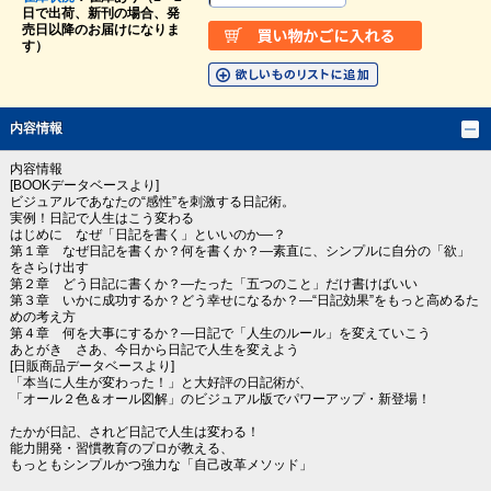
日で出荷、新刊の場合、発
売日以降のお届けになりま
す）
内容情報
内容情報
[BOOKデータベースより]
ビジュアルであなたの“感性”を刺激する日記術。
実例！日記で人生はこう変わる
はじめに なぜ「日記を書く」といいのか―？
第１章 なぜ日記を書くか？何を書くか？―素直に、シンプルに自分の「欲」
をさらけ出す
第２章 どう日記に書くか？―たった「五つのこと」だけ書けばいい
第３章 いかに成功するか？どう幸せになるか？―“日記効果”をもっと高めるた
めの考え方
第４章 何を大事にするか？―日記で「人生のルール」を変えていこう
あとがき さあ、今日から日記で人生を変えよう
[日販商品データベースより]
「本当に人生が変わった！」と大好評の日記術が、
「オール２色＆オール図解」のビジュアル版でパワーアップ・新登場！
たかが日記、されど日記で人生は変わる！
能力開発・習慣教育のプロが教える、
もっともシンプルかつ強力な「自己改革メソッド」