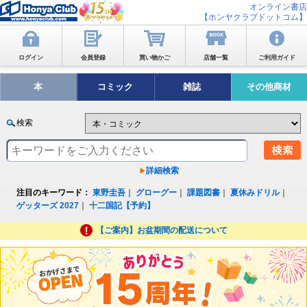
オンライン書店
【ホンヤクラブドットコム】
ログイン
会員登録
買い物かご
店舗一覧
ご利用ガイド
本
コミック
雑誌
その他商材
検索
詳細検索
注目のキーワード：
東野圭吾
｜
グローグー
｜
課題図書
｜
夏休みドリル
｜
ゲッターズ 2027
｜
十二国記【予約】
【ご案内】お盆期間の配送について