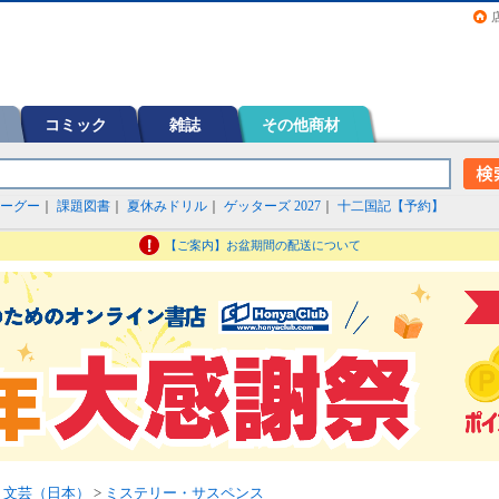
画（コミック）など在庫も充実
コミック
雑誌
その他商材
ーグー
｜
課題図書
｜
夏休みドリル
｜
ゲッターズ 2027
｜
十二国記【予約】
【ご案内】お盆期間の配送について
>
文芸（日本）
>
ミステリー・サスペンス