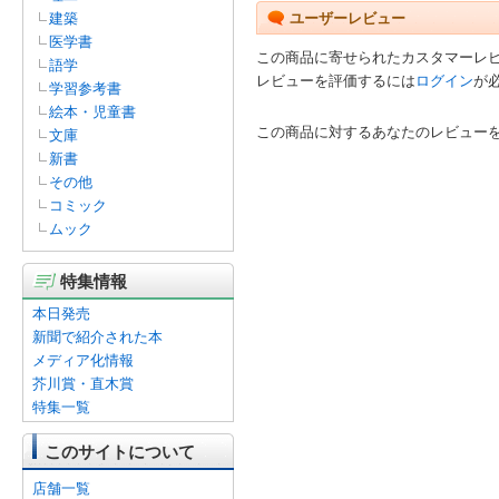
建築
ユーザーレビュー
医学書
この商品に寄せられたカスタマーレ
語学
レビューを評価するには
ログイン
が
学習参考書
絵本・児童書
この商品に対するあなたのレビュー
文庫
新書
その他
コミック
ムック
特集情報
本日発売
新聞で紹介された本
メディア化情報
芥川賞・直木賞
特集一覧
このサイトについて
店舗一覧