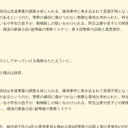
清治は非違事案の調査を命じられる。爆発事件に巻き込まれて意識不明とな
があるというのだ。警察の威信に傷がつかない無難な着地を求められた。時
いる小学生の息子が、動物殺しの疑いをかけられる。阿玉は妻や息子との関
。感涙の家族小説×超弩級の警察ミステリ。第４回警察小説新人賞受賞作。
ロとしてやっていける風格をたたえていた」
り掴みは抜群」
清治は非違事案の調査を命じられる。爆発事件に巻き込まれて意識不明とな
があるというのだ。警察の威信に傷がつかない無難な着地を求められた。時
いる小学生の息子が、動物殺しの疑いをかけられる。阿玉は妻や息子との関
―。感涙の家族小説×超弩級の警察ミステリ
氏、柚月裕子氏の4氏が選考委員を務める第4回警察小説新人賞の受賞作の刊