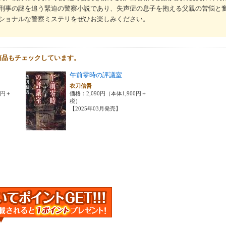
刑事の謎を追う緊迫の警察小説であり、失声症の息子を抱える父親の苦悩と
ショナルな警察ミステリをぜひお楽しみください。
商品もチェックしています。
午前零時の評議室
衣刀信吾
0円＋
価格：2,090円（本体1,900円＋
税）
【2025年03月発売】