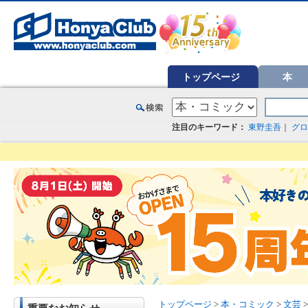
オンライン書店【ホンヤクラブ】はお好きな本屋での受け取りで送料無料！新刊予約・通販も。本（書籍）、雑誌、漫
トップページ
本
注目のキーワード：
東野圭吾
｜
グロ
トップページ
>
本・コミック
>
文芸