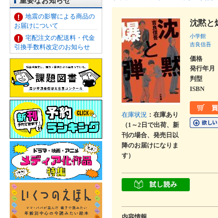
重要なお知らせ
地震の影響による商品の
沈黙と
お届けについて
小学館
宅配注文の配送料・代金
吉良信吾
引換手数料改定のお知らせ
価格
発行年月
判型
ISBN
在庫状況
：在庫あり
（1～2日で出荷、新
刊の場合、発売日以
降のお届けになりま
す）
内容情報