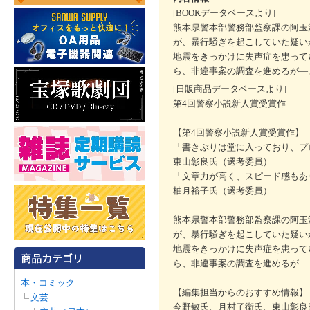
[BOOKデータベースより]
熊本県警本部警務部監察課の阿玉
が、暴行騒ぎを起こしていた疑い
地震をきっかけに失声症を患って
ら、非違事案の調査を進めるが―
[日販商品データベースより]
第4回警察小説新人賞受賞作
【第4回警察小説新人賞受賞作】
「書きぶりは堂に入っており、プ
東山彰良氏（選考委員）
「文章力が高く、スピード感もあ
柚月裕子氏（選考委員）
熊本県警本部警務部監察課の阿玉
が、暴行騒ぎを起こしていた疑い
地震をきっかけに失声症を患って
ら、非違事案の調査を進めるが―
本・コミック
【編集担当からのおすすめ情報】
文芸
今野敏氏、月村了衛氏、東山彰良