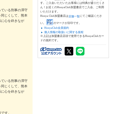
す。ご入会いただいたお客様には特典が盛りだくさ
ん！お近くのHonyaClub加盟書店でご入会、ご利用
っている刑事の澤守
いただけます。
を同じくして、熊本
Honya Club加盟書店は
にてご確認くださ
店舗一覧
係に心を砕きなが
い。
のマークが目印です。
HonyaClub会員規約
個人情報の取扱いに関する規程
※上記は加盟書店店頭で使用できるHonyaClubカー
ドの規約です。
っている刑事の澤守
を同じくして、熊本
係に心を砕きなが
行です。