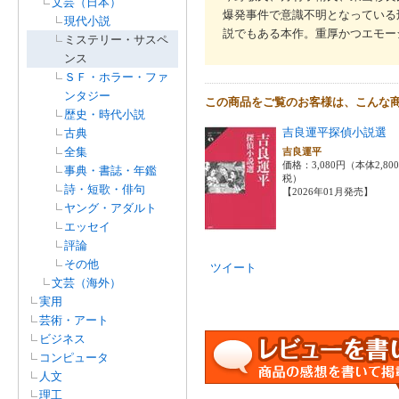
文芸（日本）
爆発事件で意識不明となっている
現代小説
説でもある本作。重厚かつエモー
ミステリー・サスペ
ンス
ＳＦ・ホラー・ファ
ンタジー
この商品をご覧のお客様は、こんな
歴史・時代小説
吉良運平探偵小説選
古典
全集
吉良運平
価格：3,080円（本体2,80
事典・書誌・年鑑
税）
詩・短歌・俳句
【2026年01月発売】
ヤング・アダルト
エッセイ
評論
その他
ツイート
文芸（海外）
実用
芸術・アート
ビジネス
コンピュータ
人文
理工