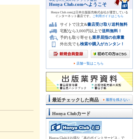
Honya Club.comへようこそ
Honya Club.comは日本出版販売株式会社が運営している
インターネット書店です。
ご利用ガイドはこちら
サイトで注文&
書店受け取り送料無料
宅配なら3,000円以上で
送料無料！
予約も取り寄せも
業界屈指の在庫量
外出先でも
検索や購入がカンタン！
店舗一覧はこちら
最近チェックした商品
履歴を残さない
Honya Clubカード
Honya Clubはお得な「本のポイントサービス」で