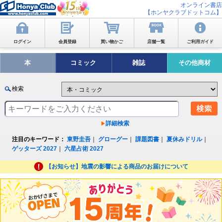
オンライン書店
【ホンヤクラブドットコム】
ログイン
会員登録
買い物かご
店舗一覧
ご利用ガイド
本
コミック
雑誌
その他商材
検索
詳細検索
注目のキーワード：
東野圭吾
｜
グローグー
｜
課題図書
｜
夏休みドリル
｜
ゲッターズ 2027
｜
六星占術 2027
【お知らせ】地震の影響による商品のお届けについて