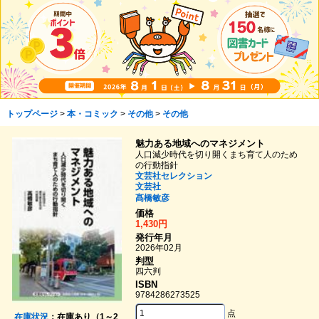
トップページ
>
本・コミック
>
その他
>
その他
魅力ある地域へのマネジメント
人口減少時代を切り開くまち育て人のため
の行動指針
文芸社セレクション
文芸社
髙橋敏彦
価格
1,430円
発行年月
2026年02月
判型
四六判
ISBN
9784286273525
点
在庫状況
：在庫あり（1～2