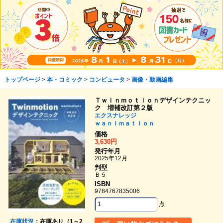
トップページ
>
本・コミック
>
コンピュータ
>
画像・動画編集
Ｔｗｉｎｍｏｔｉｏｎデザインテクニッ
ク 増補改訂第２版
エクスナレッジ
ｗａｎｉｍａｔｉｏｎ
価格
3,630円
発行年月
2025年12月
判型
Ｂ５
ISBN
9784767835006
点
在庫状況
：在庫あり（1～2