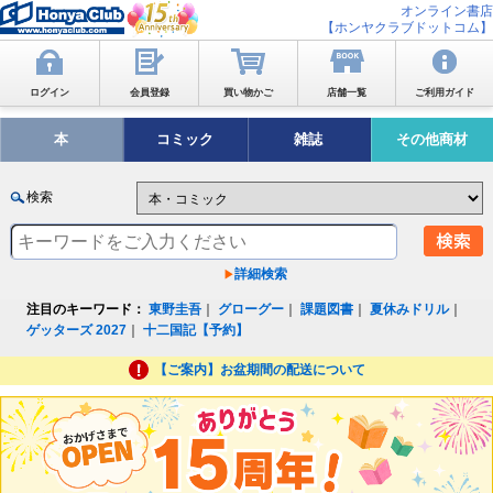
オンライン書店
【ホンヤクラブドットコム】
ログイン
会員登録
買い物かご
店舗一覧
ご利用ガイド
本
コミック
雑誌
その他商材
検索
詳細検索
注目のキーワード：
東野圭吾
｜
グローグー
｜
課題図書
｜
夏休みドリル
｜
ゲッターズ 2027
｜
十二国記【予約】
【ご案内】お盆期間の配送について