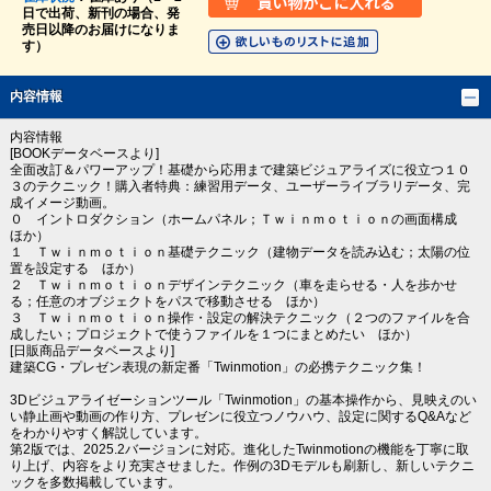
日で出荷、新刊の場合、発
売日以降のお届けになりま
す）
内容情報
内容情報
[BOOKデータベースより]
全面改訂＆パワーアップ！基礎から応用まで建築ビジュアライズに役立つ１０
３のテクニック！購入者特典：練習用データ、ユーザーライブラリデータ、完
成イメージ動画。
０ イントロダクション（ホームパネル；Ｔｗｉｎｍｏｔｉｏｎの画面構成
ほか）
１ Ｔｗｉｎｍｏｔｉｏｎ基礎テクニック（建物データを読み込む；太陽の位
置を設定する ほか）
２ Ｔｗｉｎｍｏｔｉｏｎデザインテクニック（車を走らせる・人を歩かせ
る；任意のオブジェクトをパスで移動させる ほか）
３ Ｔｗｉｎｍｏｔｉｏｎ操作・設定の解決テクニック（２つのファイルを合
成したい；プロジェクトで使うファイルを１つにまとめたい ほか）
[日販商品データベースより]
建築CG・プレゼン表現の新定番「Twinmotion」の必携テクニック集！
3Dビジュアライゼーションツール「Twinmotion」の基本操作から、見映えのい
い静止画や動画の作り方、プレゼンに役立つノウハウ、設定に関するQ&Aなど
をわかりやすく解説しています。
第2版では、2025.2バージョンに対応。進化したTwinmotionの機能を丁寧に取
り上げ、内容をより充実させました。作例の3Dモデルも刷新し、新しいテクニ
ックを多数掲載しています。