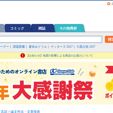
画（コミック）など在庫も充実
コミック
雑誌
その他商材
ーグー
｜
課題図書
｜
夏休みドリル
｜
ゲッターズ 2027
｜
六星占術 2027
【お知らせ】地震の影響による商品のお届けについて
>
言語
>
論文作法・文章技術