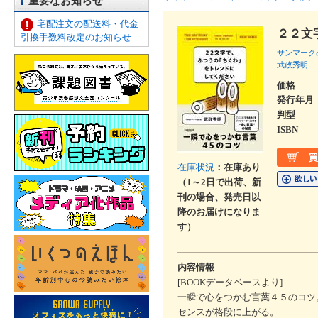
重要なお知らせ
宅配注文の配送料・代金
２２文
引換手数料改定のお知らせ
サンマーク
武政秀明
価格
発行年月
判型
ISBN
在庫状況
：在庫あり
（1～2日で出荷、新
刊の場合、発売日以
降のお届けになりま
す）
内容情報
[BOOKデータベースより]
一瞬で心をつかむ言葉４５のコツ
センスが格段に上がる。