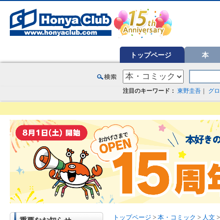
オンライン書店【ホンヤクラブ】はお好きな本屋での受け取りで送料無料！新刊予約・通販も。本（書籍）、雑誌、漫
トップページ
本
注目のキーワード：
東野圭吾
｜
グロ
トップページ
>
本・コミック
>
人文