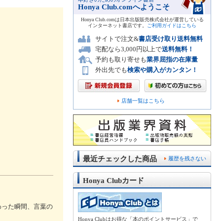
Honya Club.comへようこそ
Honya Club.comは日本出版販売株式会社が運営している
インターネット書店です。
ご利用ガイドはこちら
サイトで注文&
書店受け取り送料無料
宅配なら3,000円以上で
送料無料！
予約も取り寄せも
業界屈指の在庫量
外出先でも
検索や購入がカンタン！
店舗一覧はこちら
最近チェックした商品
履歴を残さない
Honya Clubカード
わった瞬間、言葉の
Honya Clubはお得な「本のポイントサービス」で