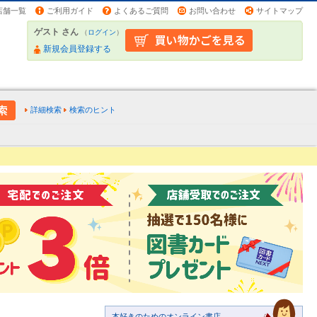
店舗一覧
ご利用ガイド
よくあるご質問
お問い合わせ
サイトマップ
ゲスト さん
（
ログイン
）
新規会員登録する
詳細検索
検索のヒント
本好きのためのオンライン書店