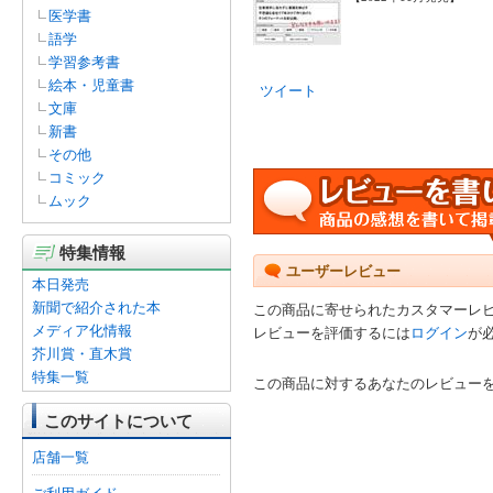
医学書
語学
学習参考書
絵本・児童書
ツイート
文庫
新書
その他
コミック
ムック
特集情報
ユーザーレビュー
本日発売
新聞で紹介された本
この商品に寄せられたカスタマーレ
メディア化情報
レビューを評価するには
ログイン
が
芥川賞・直木賞
特集一覧
この商品に対するあなたのレビュー
このサイトについて
店舗一覧