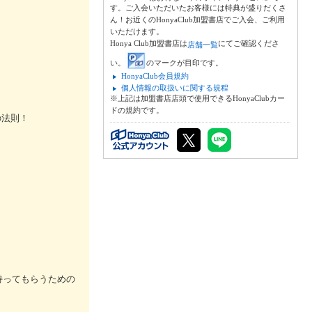
す。ご入会いただいたお客様には特典が盛りだくさ
ん！お近くのHonyaClub加盟書店でご入会、ご利用
いただけます。
Honya Club加盟書店は
にてご確認くださ
店舗一覧
い。
のマークが目印です。
HonyaClub会員規約
個人情報の取扱いに関する規程
※上記は加盟書店店頭で使用できるHonyaClubカー
ドの規約です。
の法則！
持ってもらうための