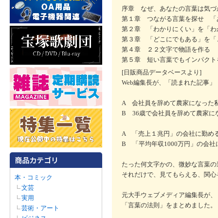
序章 なぜ、あなたの言葉は気づ
第１章 つながる言葉を探せ 「
第２章 「わかりにくい」を「わ
第３章 「どこにでもある」を「
第４章 ２２文字で物語を作る
第５章 短い言葉でもインパクト
[日販商品データベースより]
Web編集長が、「読まれた記事
A 会社員を辞めて農家になった
B 36歳で会社員を辞めて農家
A 「売上１兆円」の会社に勤め
B 「平均年収1000万円」の会
たった何文字かの、微妙な言葉の
それだけで、見てもらえる、関心
本・コミック
文芸
元大手ウェブメディア編集長が、
実用
「言葉の法則」をまとめました。
芸術・アート