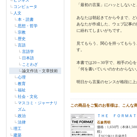
ビジネス
「最初の言葉」にハッとしないと
コンピュータ
人文
あなたは朝起きてから今まで、ど
本・読書
あなたが作成した、ウェブ記事の
思想・哲学
に紛れてしまいがちです。
宗教
歴史
見てもらう、関心を持ってもらう
言語
す。
言語学
日本語
本書では20～30字で、相手の心
ことわざ
「何を書いていいのかわからない
論文作法・文章技術
心理
明日から言葉のセンスが格段に上
教育
福祉
社会・文化
マスコミ・ジャーナリ
この商品をご覧のお客様は、こんな
ズム
政治
ＴＨＥ ＦＯＲＭＡＴ
法律
石倉秀明
価格：1,650円（本体1,50
理工
税）
建築
【2022年11月発売】