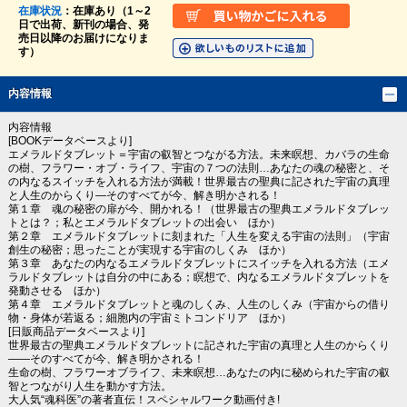
在庫状況
：在庫あり（1～2
日で出荷、新刊の場合、発
売日以降のお届けになりま
す）
内容情報
内容情報
[BOOKデータベースより]
エメラルドタブレット＝宇宙の叡智とつながる方法。未来瞑想、カバラの生命
の樹、フラワー・オブ・ライフ、宇宙の７つの法則…あなたの魂の秘密と、そ
の内なるスイッチを入れる方法が満載！世界最古の聖典に記された宇宙の真理
と人生のからくり―そのすべてが今、解き明かされる！
第１章 魂の秘密の扉が今、開かれる！（世界最古の聖典エメラルドタブレッ
トとは？；私とエメラルドタブレットの出会い ほか）
第２章 エメラルドタブレットに刻まれた「人生を変える宇宙の法則」（宇宙
創生の秘密；思ったことが実現する宇宙のしくみ ほか）
第３章 あなたの内なるエメラルドタブレットにスイッチを入れる方法（エメ
ラルドタブレットは自分の中にある；瞑想で、内なるエメラルドタブレットを
発動させる ほか）
第４章 エメラルドタブレットと魂のしくみ、人生のしくみ（宇宙からの借り
物・身体が若返る；細胞内の宇宙ミトコンドリア ほか）
[日販商品データベースより]
世界最古の聖典エメラルドタブレットに記された宇宙の真理と人生のからくり
――そのすべてが今、解き明かされる！
生命の樹、フラワーオブライフ、未来瞑想…あなたの内に秘められた宇宙の叡
智とつながり人生を動かす方法。
大人気“魂科医”の著者直伝！スペシャルワーク動画付き!