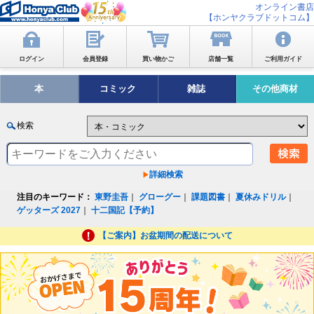
オンライン書店
【ホンヤクラブドットコム】
ログイン
会員登録
買い物かご
店舗一覧
ご利用ガイド
本
コミック
雑誌
その他商材
検索
詳細検索
注目のキーワード：
東野圭吾
｜
グローグー
｜
課題図書
｜
夏休みドリル
｜
ゲッターズ 2027
｜
十二国記【予約】
【ご案内】お盆期間の配送について