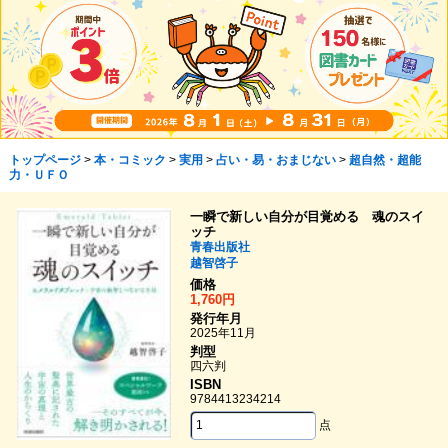
トップページ
>
本・コミック
>
実用
>
占い・易・おまじない
>
超自然・超能
力・ＵＦＯ
一瞬で新しい自分が目覚める 魂のスイ
ッチ
青春出版社
越智啓子
価格
1,760円
発行年月
2025年11月
判型
四六判
ISBN
9784413234214
点