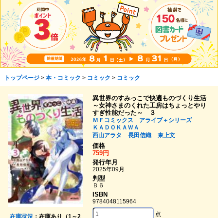
トップページ
>
本・コミック
>
コミック
>
コミック
異世界のすみっこで快適ものづくり生活
～女神さまのくれた工房はちょっとやり
すぎ性能だった～ ３
ＭＦコミックス アライブ＋シリーズ
ＫＡＤＯＫＡＷＡ
西山アラタ
長田信織
東上文
価格
759円
発行年月
2025年09月
判型
Ｂ６
ISBN
9784048115964
点
在庫状況
：在庫あり（1～2