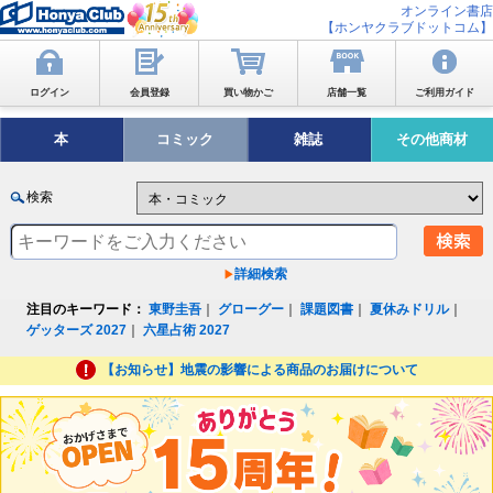
オンライン書店
【ホンヤクラブドットコム】
ログイン
会員登録
買い物かご
店舗一覧
ご利用ガイド
本
コミック
雑誌
その他商材
検索
詳細検索
注目のキーワード：
東野圭吾
｜
グローグー
｜
課題図書
｜
夏休みドリル
｜
ゲッターズ 2027
｜
六星占術 2027
【お知らせ】地震の影響による商品のお届けについて