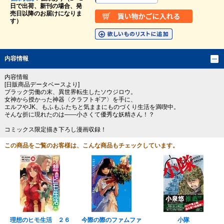
日で出荷、新刊の場合、発
売日以降のお届けになりま
す）
内容情報
内容情報
[日販商品データベースより]
ブラック労働の末、異世界転生したソウジロウ。
女神から授かった神器〈クラフトギア〉を手に、
エルフやJK、もふもふたちと気ままにものづくり生活を満喫中。
そんな折に現れたのは――小さくて優秀な妖精さん！？
コミックス限定描き下ろし漫画収録！
この商品をご覧のお客様は、こんな商品もチェックしています。
理想のヒモ生活 ２６
今際の際のファムファ
小隊