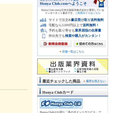
Honya Club.comへようこそ
Honya Club.comは日本出版販売株式会社が運営している
インターネット書店です。
ご利用ガイドはこちら
サイトで注文&
書店受け取り送料無料
宅配なら3,000円以上で
送料無料！
予約も取り寄せも
業界屈指の在庫量
外出先でも
検索や購入がカンタン！
店舗一覧はこちら
最近チェックした商品
履歴を残さない
Honya Clubカード
Honya Clubはお得な「本のポイントサービス」で