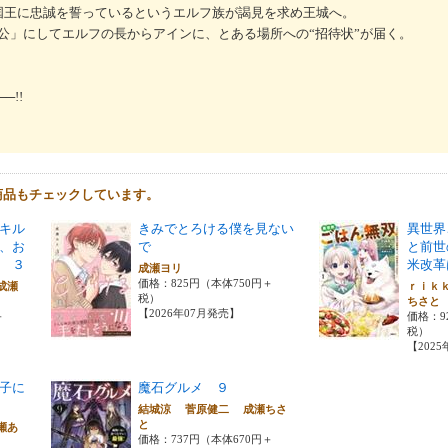
国王に忠誠を誓っているというエルフ族が謁見を求め王城へ。
公」にしてエルフの長からアインに、とある場所への“招待状”が届く。
!!
商品もチェックしています。
キル
きみでとろける僕を見ない
異世界
、お
で
と前世
 ３
米改革
成瀬ヨリ
価格：825円（本体750円＋
成瀬
ｒｉｋ
税）
ちさ
【2026年07月発売】
＋
価格：9
税）
【202
子に
魔石グルメ ９
結城涼 菅原健二 成瀬ちさ
と
瀬あ
価格：737円（本体670円＋