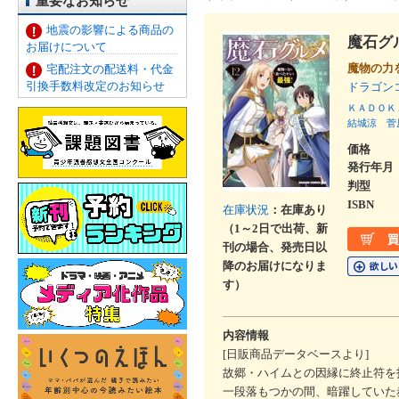
重要なお知らせ
地震の影響による商品の
魔石グ
お届けについて
魔物の力
宅配注文の配送料・代金
引換手数料改定のお知らせ
ドラゴン
ＫＡＤＯＫ
結城涼
菅
価格
発行年月
判型
ISBN
在庫状況
：在庫あり
（1～2日で出荷、新
刊の場合、発売日以
降のお届けになりま
す）
内容情報
[日販商品データベースより]
故郷・ハイムとの因縁に終止符を
一段落もつかの間、暗躍していた