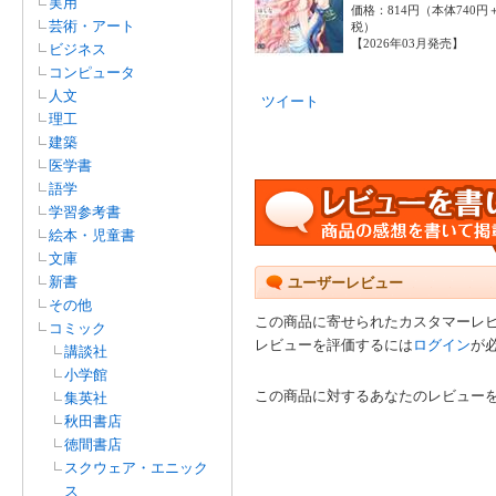
実用
価格：814円（本体740円
芸術・アート
税）
【2026年03月発売】
ビジネス
コンピュータ
人文
ツイート
理工
建築
医学書
語学
学習参考書
絵本・児童書
文庫
新書
ユーザーレビュー
その他
この商品に寄せられたカスタマーレ
コミック
レビューを評価するには
ログイン
が
講談社
小学館
この商品に対するあなたのレビュー
集英社
秋田書店
徳間書店
スクウェア・エニック
ス