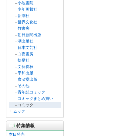
小池書院
少年画報社
新潮社
世界文化社
竹書房
朝日新聞出版
潮出版社
日本文芸社
白夜書房
扶桑社
文藝春秋
平和出版
廣済堂出版
その他
青年誌コミック
コミックまとめ買い
コミック
ムック
特集情報
本日発売