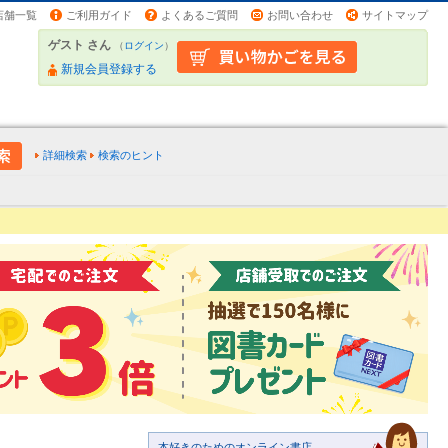
店舗一覧
ご利用ガイド
よくあるご質問
お問い合わせ
サイトマップ
ゲスト さん
（
ログイン
）
新規会員登録する
詳細検索
検索のヒント
本好きのためのオンライン書店