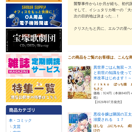
襲撃事件から1か月が経ち、初代
そして、イシュタリカ唯一の「大
次の目的地は決まった…！
クリスたちと共に、エルフの里へ──
この商品をご覧のお客様は、こんな
異世界ごはん無双～ス
と前世の知識を使って
米改革はじめます！～
ｒｉｋｋｏ ぼっち猫 
ちさと
価格：924円（本体840円
税）
【2026年07月発売】
悪役令嬢は隣国の王太
溺愛される １７
本・コミック
ほしな ぷにちゃん 成
文芸
けの