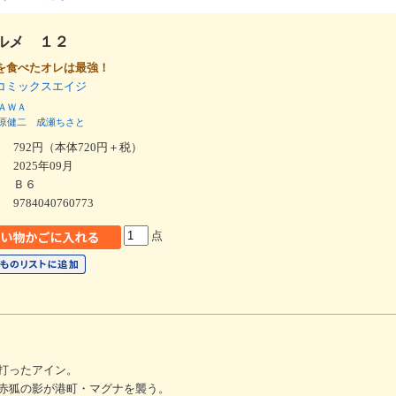
ルメ １２
を食べたオレは最強！
コミックスエイジ
ＡＷＡ
原健二
成瀬ちさと
792円（本体720円＋税）
2025年09月
Ｂ６
9784040760773
点
打ったアイン。
赤狐の影が港町・マグナを襲う。