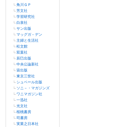
角川ＧＰ
芳文社
学習研究社
白泉社
サン出版
マッグガ－デン
主婦と生活社
松文館
双葉社
辰巳出版
中央公論新社
宙出版
東京三世社
シュベール出版
ソニ－・マガジンズ
ワニマガジン社
一迅社
光文社
桜桃書房
司書房
実業之日本社