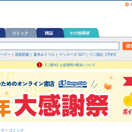
画（コミック）など在庫も充実
コミック
雑誌
その他商材
ーグー
｜
課題図書
｜
夏休みドリル
｜
ゲッターズ 2027
｜
十二国記【予約】
【ご案内】お盆期間の配送について
ック
>
コミック