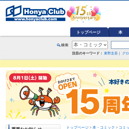
オンライン書店【ホンヤクラブ】はお好きな本屋での受け取りで送料無料！新刊予約・通販も。本（書籍）、雑誌、漫
トップページ
本
注目のキーワード：
東野圭吾
｜
グロ
トップページ
>
本・コミック
>
コミ