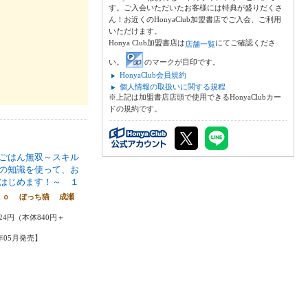
す。ご入会いただいたお客様には特典が盛りだくさ
ん！お近くのHonyaClub加盟書店でご入会、ご利用
いただけます。
Honya Club加盟書店は
にてご確認くださ
店舗一覧
い。
のマークが目印です。
HonyaClub会員規約
個人情報の取扱いに関する規程
※上記は加盟書店店頭で使用できるHonyaClubカー
ドの規約です。
ごはん無双～スキル
の知識を使って、お
はじめます！～ １
ｋｏ ぼっち猫 成瀬
と
24円（本体840円＋
5年05月発売】