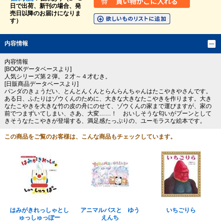
日で出荷、新刊の場合、発
売日以降のお届けになりま
す）
内容情報
内容情報
[BOOKデータベースより]
人気シリーズ第２弾。２才～４才むき。
[日販商品データベースより]
パンダのきょうだい、とんとんくんとらんらんちゃんはたこやきやさんです。
ある日、ふたりはゾウくんのために、大きな大きなたこやきを作ります。大き
なたこやきを大きな竹の皮の舟にのせて、ゾウくんの家まで運びますが、家の
前でつまずいてしまい、さあ、大変……！ おいしそうな匂いがプーンとして
きそうなたこやきが登場する、満足感たっぷりの、ユーモラスな絵本です。
この商品をご覧のお客様は、こんな商品もチェックしています。
はみがきれっしゃとし
アニマルバスと ゆう
いちごりら
ゅっしゅっぽー
えんち