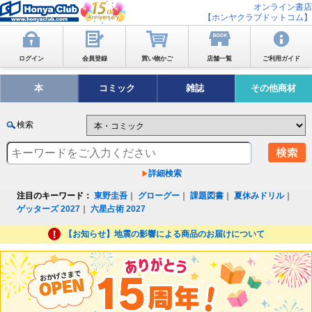
オンライン書店
【ホンヤクラブドットコム】
ログイン
会員登録
買い物かご
店舗一覧
ご利用ガイド
本
コミック
雑誌
その他商材
検索
詳細検索
注目のキーワード：
東野圭吾
｜
グローグー
｜
課題図書
｜
夏休みドリル
｜
ゲッターズ 2027
｜
六星占術 2027
【お知らせ】地震の影響による商品のお届けについて