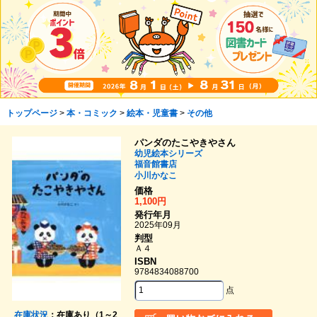
トップページ
>
本・コミック
>
絵本・児童書
>
その他
パンダのたこやきやさん
幼児絵本シリーズ
福音館書店
小川かなこ
価格
1,100円
発行年月
2025年09月
判型
Ａ４
ISBN
9784834088700
点
在庫状況
：在庫あり（1～2