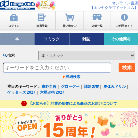
オンライン書店
【ホンヤクラブドットコム】
ログイン
会員登録
買い物かご
店舗一覧
ご利用ガイド
本
コミック
雑誌
その他商材
検索
詳細検索
注目のキーワード：
東野圭吾
｜
グローグー
｜
課題図書
｜
夏休みドリル
｜
ゲッターズ 2027
｜
六星占術 2027
【お知らせ】地震の影響による商品のお届けについて