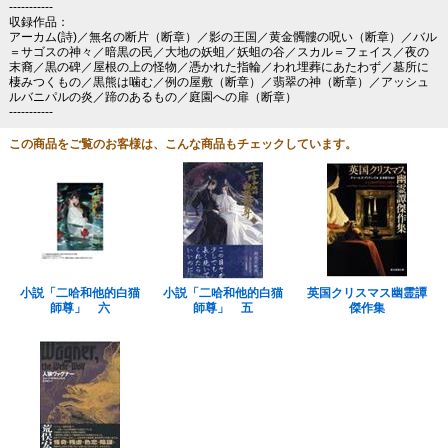
-----------
収録作品：
アーカム(詩)／無名の断片（断章）／影の王国／黄金髑髏の呪い（断章）／バル
＝サゴスの神々／暗黒の民／大地の妖蛆／妖蛆の谷／スカル＝フェイス／夜の
末裔／黒の碑／屋根の上の怪物／憑かれた指輪／われ埋葬にあたわず／墓所に
棲みつくもの／黒熊は噛む／例の屋敷（断章）／翡翠の神（断章）／アッシュ
ルバニパルの炎／蹄のあるもの／庭園への扉（断章）
-----------
この商品をご覧のお客様は、こんな商品もチェックしています。
小説「二哈和他的白猫
小説「二哈和他的白猫
英国クリスマス幽霊譚
師尊」 六
師尊」 五
傑作集