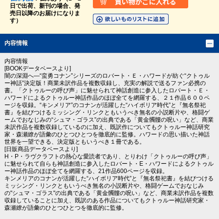
日で出荷、新刊の場合、発
売日以降のお届けになりま
す）
内容情報
内容情報
[BOOKデータベースより]
闇の深淵へ―“蛮勇コナン”シリーズのロバート・Ｅ・ハワードが紡ぐ“クトゥル
ー神話”決定版！商業未訳作品を複数収録し、充実の解説で送るファン必携の
書。「クトゥルーの呼び声」に魅せられて神話創造に参入したロバート・Ｅ・
ハワードによるクトゥルー神話作品のほぼ全てを網羅する、２１作品６００ペ
ージを収録。“キンメリア”のコナンが活躍した“ハイボリア時代”と『無名祭祀
書』を結びつけるミッシング・リンクともいうべき無名の小説断片や、格闘ゲ
ームでおなじみの“シュマ・ゴラス”の出典である「黄金髑髏の呪い」など、商業
未訳作品を複数収録しているのに加え、既訳作についてもクトゥルー神話研究
家・森瀬繚が語彙のひとつひとつを徹底的に監修。ハワードの思い描いた神話
世界を一望できる、決定版ともいうべき１冊である。
[日販商品データベースより]
H・P・ラヴクラフトの熱心な愛読者であり、とりわけ「クトゥルーの呼び声」
に魅せられて自らも神話創造に参入したロバート・E・ハワードによるクトゥル
ー神話作品のほぼ全てを網羅する、21作品600ページを収録。
キンメリアのコナンが活躍した“ハイボリア時代”と『無名祭祀書』を結びつける
ミッシング・リンクともいうべき無名の小説断片や、格闘ゲームでおなじみ
の"シュマ・ゴラス"の出典である「黄金髑髏の呪い」など、商業未訳作品を複数
収録していることに加え、既訳のある作品についてもクトゥルー神話研究家・
森瀬繚が語彙のひとつひとつを徹底的に監修。