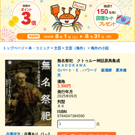
トップページ
>
本・コミック
>
文芸
>
文芸（海外）
>
海外の小説
無名祭祀 クトゥルー神話原典集成
ＫＡＤＯＫＡＷＡ
ロバート・Ｅ．ハワード
森瀬繚
夏来健
次
価格
3,300円
発行年月
2025年09月
判型
Ｂ６
ISBN
9784047384590
点
在庫状況
：在庫あり（1～2