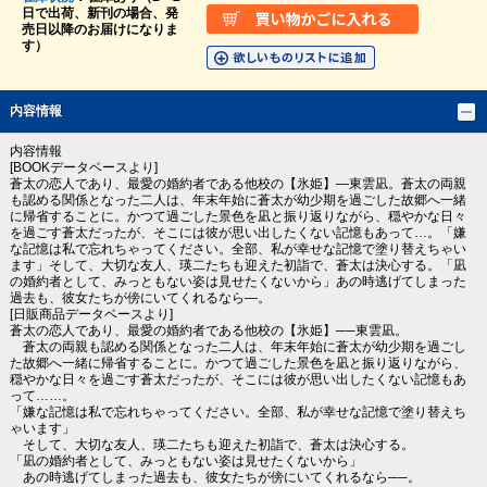
日で出荷、新刊の場合、発
売日以降のお届けになりま
す）
内容情報
内容情報
[BOOKデータベースより]
蒼太の恋人であり、最愛の婚約者である他校の【氷姫】―東雲凪。蒼太の両親
も認める関係となった二人は、年末年始に蒼太が幼少期を過ごした故郷へ一緒
に帰省することに。かつて過ごした景色を凪と振り返りながら、穏やかな日々
を過ごす蒼太だったが、そこには彼が思い出したくない記憶もあって…。「嫌
な記憶は私で忘れちゃってください。全部、私が幸せな記憶で塗り替えちゃい
ます」そして、大切な友人、瑛二たちも迎えた初詣で、蒼太は決心する。「凪
の婚約者として、みっともない姿は見せたくないから」あの時逃げてしまった
過去も、彼女たちが傍にいてくれるなら―。
[日販商品データベースより]
蒼太の恋人であり、最愛の婚約者である他校の【氷姫】──東雲凪。
蒼太の両親も認める関係となった二人は、年末年始に蒼太が幼少期を過ごし
た故郷へ一緒に帰省することに。かつて過ごした景色を凪と振り返りながら、
穏やかな日々を過ごす蒼太だったが、そこには彼が思い出したくない記憶もあ
って……。
「嫌な記憶は私で忘れちゃってください。全部、私が幸せな記憶で塗り替えち
ゃいます」
そして、大切な友人、瑛二たちも迎えた初詣で、蒼太は決心する。
「凪の婚約者として、みっともない姿は見せたくないから」
あの時逃げてしまった過去も、彼女たちが傍にいてくれるなら──。