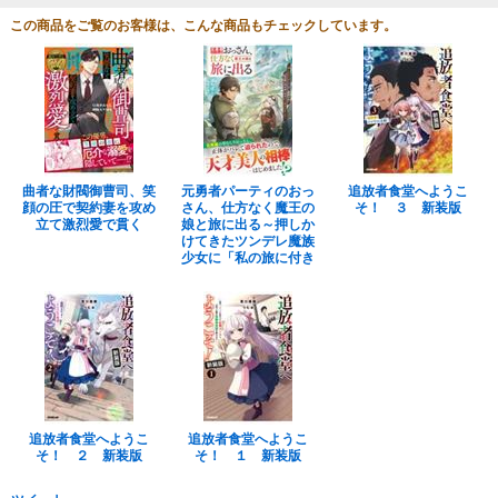
この商品をご覧のお客様は、こんな商品もチェックしています。
曲者な財閥御曹司、笑
元勇者パーティのおっ
追放者食堂へようこ
顔の圧で契約妻を攻め
さん、仕方なく魔王の
そ！ ３ 新装版
立て激烈愛で貫く
娘と旅に出る～押しか
けてきたツンデレ魔族
少女に「私の旅に付き
追放者食堂へようこ
追放者食堂へようこ
そ！ ２ 新装版
そ！ １ 新装版