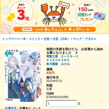
トップページ
>
本・コミック
>
文芸
>
文芸（日本）
>
ヤング・アダルト
他校の氷姫を助けたら、お友達から始め
る事になりました ３
電撃文庫 さー２６ー３
ＫＡＤＯＫＡＷＡ
皐月陽龍
みすみ
価格
836円
発行年月
2025年07月
判型
文庫
ISBN
9784049163490
点
在庫状況
：在庫あり（1～2