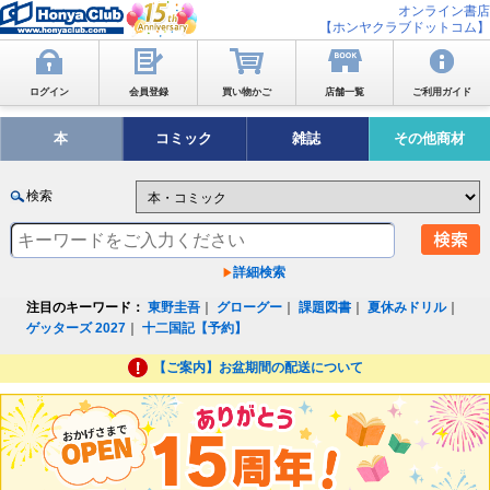
オンライン書店
【ホンヤクラブドットコム】
ログイン
会員登録
買い物かご
店舗一覧
ご利用ガイド
本
コミック
雑誌
その他商材
検索
詳細検索
注目のキーワード：
東野圭吾
｜
グローグー
｜
課題図書
｜
夏休みドリル
｜
ゲッターズ 2027
｜
十二国記【予約】
【ご案内】お盆期間の配送について