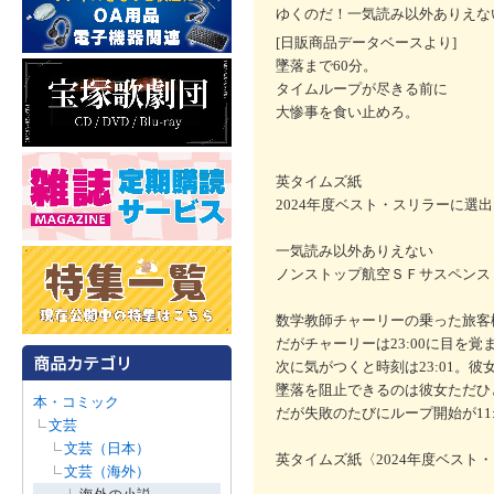
ゆくのだ！一気読み以外ありえな
[日販商品データベースより]
墜落まで60分。
タイムループが尽きる前に
大惨事を食い止めろ。
英タイムズ紙
2024年度ベスト・スリラーに選
一気読み以外ありえない
ノンストップ航空ＳＦサスペンス
数学教師チャーリーの乗った旅客
だがチャーリーは23:00に目を
次に気がつくと時刻は23:01。
墜落を阻止できるのは彼女ただひ
本・コミック
だが失敗のたびにループ開始が11:02
文芸
文芸（日本）
英タイムズ紙〈2024年度ベスト
文芸（海外）