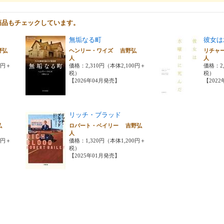
商品もチェックしています。
無垢なる町
彼女は
野弘
ヘンリー・ワイズ 吉野弘
リチャ
人
人
0円＋
価格：2,310円（本体2,100円＋
価格：2,
税）
税）
【2026年04月発売】
【202
リッチ・ブラッド
弘
ロバート・ベイリー 吉野弘
人
0円＋
価格：1,320円（本体1,200円＋
税）
【2025年01月発売】