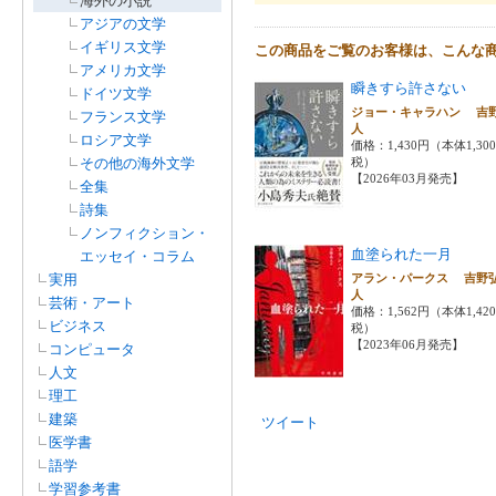
海外の小説
アジアの文学
イギリス文学
この商品をご覧のお客様は、こんな
アメリカ文学
瞬きすら許さない
ドイツ文学
ジョー・キャラハン 吉
フランス文学
人
ロシア文学
価格：1,430円（本体1,30
その他の海外文学
税）
【2026年03月発売】
全集
詩集
ノンフィクション・
血塗られた一月
エッセイ・コラム
実用
アラン・パークス 吉野
人
芸術・アート
価格：1,562円（本体1,42
ビジネス
税）
【2023年06月発売】
コンピュータ
人文
理工
建築
ツイート
医学書
語学
学習参考書