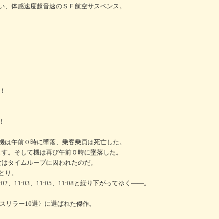
い、体感速度超音速のＳＦ航空サスペンス。
出！
！
機は午前０時に墜落、乗客乗員は死亡した。
覚ます。そして機は再び午前０時に墜落した。
彼女はタイムループに囚われたのだ。
とり。
、11:03、11:05、11:08と繰り下がってゆく――。
・スリラー10選〉に選ばれた傑作。