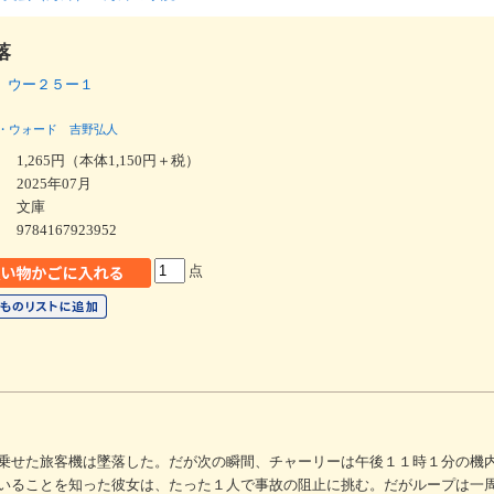
落
 ウー２５ー１
・ウォード
吉野弘人
1,265円（本体1,150円＋税）
2025年07月
文庫
9784167923952
点
乗せた旅客機は墜落した。だが次の瞬間、チャーリーは午後１１時１分の機
いることを知った彼女は、たった１人で事故の阻止に挑む。だがループは一