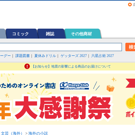
画（コミック）など在庫も充実
コミック
雑誌
その他商材
ーグー
｜
課題図書
｜
夏休みドリル
｜
ゲッターズ 2027
｜
六星占術 2027
【お知らせ】地震の影響による商品のお届けについて
>
文芸（海外）
>
海外の小説