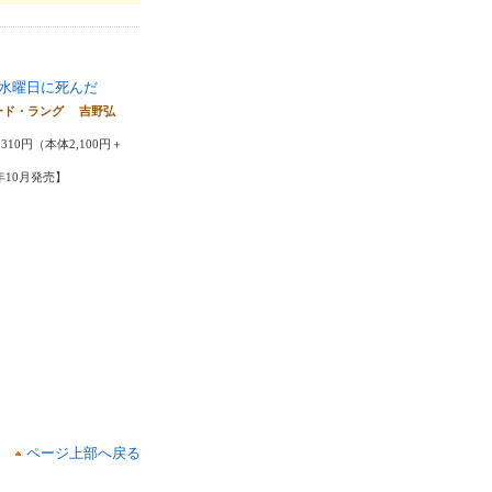
水曜日に死んだ
ード・ラング 吉野弘
310円（本体2,100円＋
2年10月発売】
ページ上部へ戻る