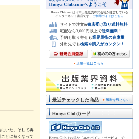
Honya Club.comへようこそ
Honya Club.comは日本出版販売株式会社が運営している
インターネット書店です。
ご利用ガイドはこちら
サイトで注文&
書店受け取り送料無料
宅配なら3,000円以上で
送料無料！
予約も取り寄せも
業界屈指の在庫量
外出先でも
検索や購入がカンタン！
店舗一覧はこちら
最近チェックした商品
履歴を残さない
Honya Clubカード
内にいた。そして再
周ごとに短くなって
Honya Clubはお得な「本のポイントサービス」で