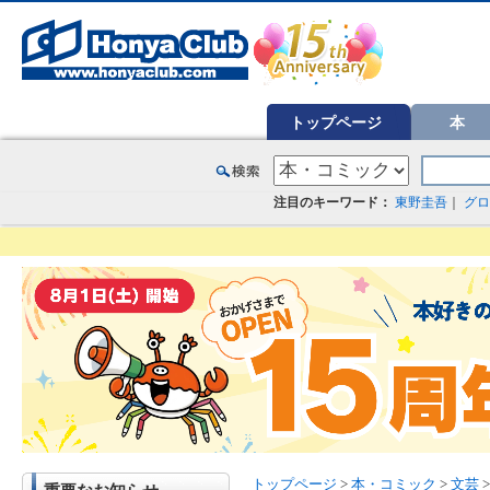
オンライン書店【ホンヤクラブ】はお好きな本屋での受け取りで送料無料！新刊予約・通販も。本（書籍）、雑誌、漫
トップページ
本
注目のキーワード：
東野圭吾
｜
グロ
トップページ
>
本・コミック
>
文芸