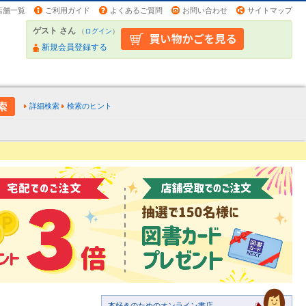
店舗一覧
ご利用ガイド
よくあるご質問
お問い合わせ
サイトマップ
ゲスト さん
（
ログイン
）
新規会員登録する
詳細検索
検索のヒント
本好きのためのオンライン書店