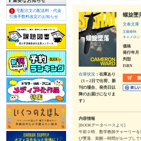
重要なお知らせ
宅配注文の配送料・代金
螺旋墜
引換手数料改定のお知らせ
文春文庫
文藝春秋
キャメロン
価格
発行年月
判型
ISBN
在庫状況
：在庫あり
（1～2日で出荷、新
刊の場合、発売日以
降のお届けになりま
す）
内容情報
[BOOKデータベースより]
午前０時、数学教師チャーリーを
び墜落、覚醒―時間がループして