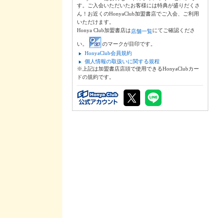
す。ご入会いただいたお客様には特典が盛りだくさ
ん！お近くのHonyaClub加盟書店でご入会、ご利用
いただけます。
Honya Club加盟書店は
にてご確認くださ
店舗一覧
い。
のマークが目印です。
HonyaClub会員規約
個人情報の取扱いに関する規程
※上記は加盟書店店頭で使用できるHonyaClubカー
ドの規約です。