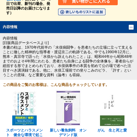
日で出荷、新刊の場合、発
売日以降のお届けになりま
す）
内容情報
内容情報
[日販商品データベースより]
本書の柱は、1970年代前半の「水俣病闘争」を患者たちの立場に立って支える
ことに徹した精神的な指導者・渡辺京二の軌跡である。中でも1990年12月に、
熊本・真宗寺で語った「水俣から訴えられたこと」は、昭和44年から昭和48年
までのおよそ4年間にわたる、患者たち自身による闘争の全体像を、著者自らが
総括する形でまとめられており、水俣病事件の本質を初めて公の場で述べた注
目すべき講演録である。他に、水俣工場前での坐りこみのビラ、「許す」とい
うことの意味、など重要な資料（論考）も収録。
この商品をご覧のお客様は、こんな商品もチェックしています。
スポーツとハラスメン
新しい養魚飼料 オン
がん 生と死と愛
ト 健全な環境で起こ
デマンド版