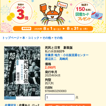
トップページ
>
本・コミック
>
その他
>
その他
死民と日常 新装版
私の水俣病闘争
弦書房
地方・小出版流通センター
渡辺京二
高峰武
価格
2,090円
発行年月
2025年04月
判型
四六判
ISBN
9784863293083
点
在庫状況
：在庫あり（1～2