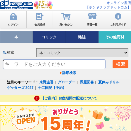
オンライン書店
【ホンヤクラブドットコム】
ログイン
会員登録
買い物かご
店舗一覧
ご利用ガイド
本
コミック
雑誌
その他商材
検索
詳細検索
注目のキーワード：
東野圭吾
｜
グローグー
｜
課題図書
｜
夏休みドリル
｜
ゲッターズ 2027
｜
十二国記【予約】
【ご案内】お盆期間の配送について