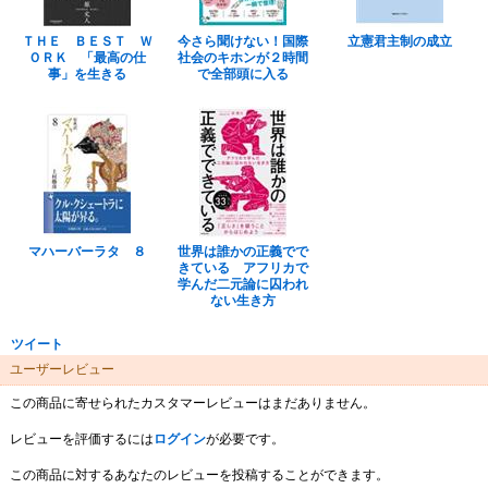
ＴＨＥ ＢＥＳＴ Ｗ
今さら聞けない！国際
立憲君主制の成立
ＯＲＫ 「最高の仕
社会のキホンが２時間
事」を生きる
で全部頭に入る
マハーバーラタ ８
世界は誰かの正義でで
きている アフリカで
学んだ二元論に囚われ
ない生き方
ツイート
ユーザーレビュー
この商品に寄せられたカスタマーレビューはまだありません。
レビューを評価するには
ログイン
が必要です。
この商品に対するあなたのレビューを投稿することができます。