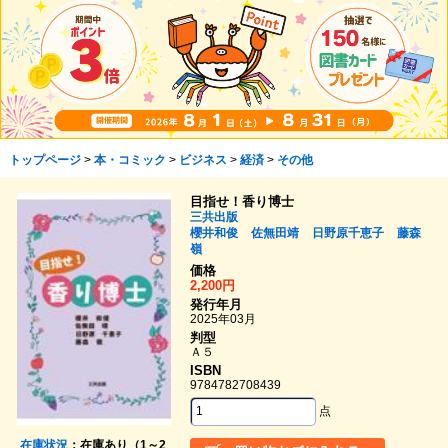
トップページ
>
本・コミック
>
ビジネス
>
経済
>
その他
目指せ！香り博士
三共出版
櫻井和俊
佐無田靖
日野原千恵子
藤森
嶺
価格
2,200円
発行年月
2025年03月
判型
Ａ５
ISBN
9784782708439
点
在庫状況
：在庫あり（1～2