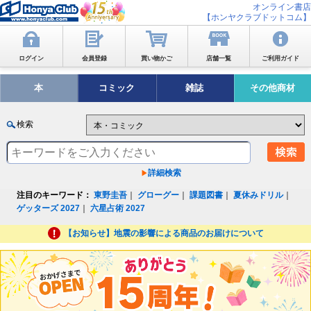
オンライン書店
【ホンヤクラブドットコム】
ログイン
会員登録
買い物かご
店舗一覧
ご利用ガイド
本
コミック
雑誌
その他商材
検索
詳細検索
注目のキーワード：
東野圭吾
｜
グローグー
｜
課題図書
｜
夏休みドリル
｜
ゲッターズ 2027
｜
六星占術 2027
【お知らせ】地震の影響による商品のお届けについて