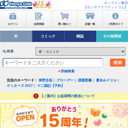
オンライン書店
【ホンヤクラブドットコム】
ログイン
会員登録
買い物かご
店舗一覧
ご利用ガイド
本
コミック
雑誌
その他商材
検索
詳細検索
注目のキーワード：
東野圭吾
｜
グローグー
｜
課題図書
｜
夏休みドリル
｜
ゲッターズ 2027
｜
十二国記【予約】
【ご案内】お盆期間の配送について