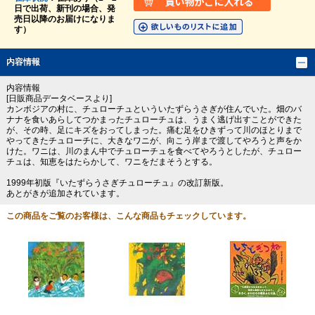
日で出荷、新刊の場合、発
売日以降のお届けになりま
す）
内容情報
内容情報
[日販商品データベースより]
カンボジアの村に、チュローチュといういたずらうさぎが住んでいた。畑のバ
ナナを食いあらしてつかまったチュローチュは、うまく逃げ出すことができた
が、その時、足にキズをおってしまった。痛む足をひきずって川のほとりまで
やってきたチュローチに、大きなワニが、向こう岸まで渡してやろうと声をか
けた。ワニは、川のまん中でチュローチュを食べてやろうとしたが、チュロー
チュは、知恵をはたらかして、ワニをだまそうとする。
1999年初版『いたずらうさぎチュローチュ』の改訂新版。
あとがきが追加されています。
この商品をご覧のお客様は、こんな商品もチェックしています。