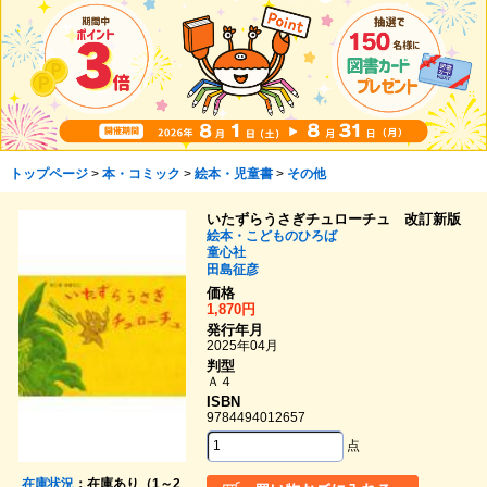
トップページ
>
本・コミック
>
絵本・児童書
>
その他
いたずらうさぎチュローチュ 改訂新版
絵本・こどものひろば
童心社
田島征彦
価格
1,870円
発行年月
2025年04月
判型
Ａ４
ISBN
9784494012657
点
在庫状況
：在庫あり（1～2