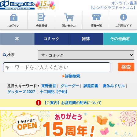
オンライン書店
【ホンヤクラブドットコム】
ログイン
会員登録
買い物かご
店舗一覧
ご利用ガイド
本
コミック
雑誌
その他商材
検索
詳細検索
注目のキーワード：
東野圭吾
｜
グローグー
｜
課題図書
｜
夏休みドリル
｜
ゲッターズ 2027
｜
十二国記【予約】
【ご案内】お盆期間の配送について