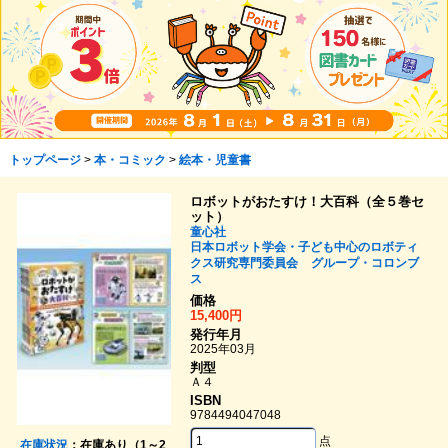
トップページ
>
本・コミック
>
絵本・児童書
ロボットがおたすけ！大百科（全５巻セ
ット）
童心社
日本ロボット学会・子ども中心のロボティ
クス研究専門委員会
グループ・コロンブ
ス
価格
15,400円
発行年月
2025年03月
判型
Ａ４
ISBN
9784494047048
点
在庫状況
：在庫あり（1～2