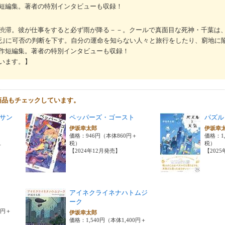
短編集。著者の特別インタビューも収録！
渋滞。彼が仕事をすると必ず雨が降る－－。クールで真面目な死神・千葉は
死｣に可否の判断を下す。自分の運命を知らない人々と旅行をしたり、窮地に
作短編集。著者の特別インタビューも収録！
います。】
商品もチェックしています。
サン
ペッパーズ・ゴースト
パズル
伊坂幸太郎
伊坂幸
価格：946円（本体860円＋
価格：1,
税）
税）
＋
【2024年12月発売】
【202
アイネクライネナハトムジ
ーク
0円＋
伊坂幸太郎
価格：1,540円（本体1,400円＋