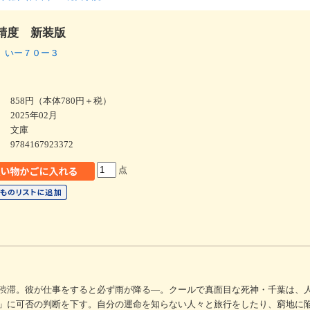
精度 新装版
 いー７０ー３
858円（本体780円＋税）
2025年02月
文庫
9784167923372
点
渋滞。彼が仕事をすると必ず雨が降る―。クールで真面目な死神・千葉は、
」に可否の判断を下す。自分の運命を知らない人々と旅行をしたり、窮地に