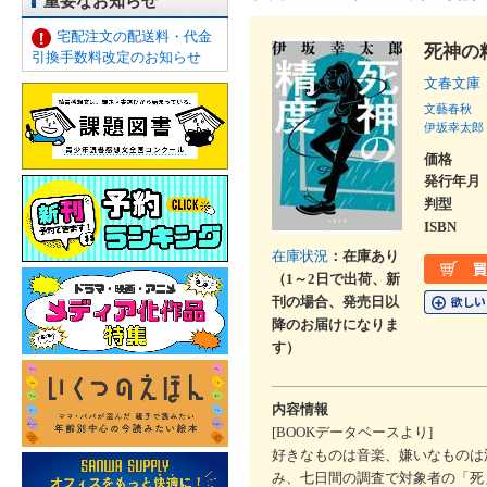
重要なお知らせ
宅配注文の配送料・代金
死神の
引換手数料改定のお知らせ
文春文庫
文藝春秋
伊坂幸太郎
価格
発行年月
判型
ISBN
在庫状況
：在庫あり
（1～2日で出荷、新
刊の場合、発売日以
降のお届けになりま
す）
内容情報
[BOOKデータベースより]
好きなものは音楽、嫌いなものは
み、七日間の調査で対象者の「死