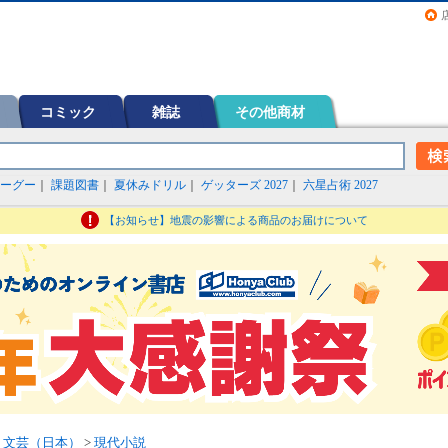
画（コミック）など在庫も充実
コミック
雑誌
その他商材
ーグー
｜
課題図書
｜
夏休みドリル
｜
ゲッターズ 2027
｜
六星占術 2027
【お知らせ】地震の影響による商品のお届けについて
>
文芸（日本）
>
現代小説