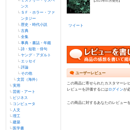
ミステリー・サスペ
【2025年01月発売】
ンス
ＳＦ・ホラー・ファ
ンタジー
歴史・時代小説
ツイート
古典
全集
事典・書誌・年鑑
詩・短歌・俳句
ヤング・アダルト
エッセイ
評論
ユーザーレビュー
その他
文芸（海外）
この商品に寄せられたカスタマーレ
実用
レビューを評価するには
ログイン
が
芸術・アート
ビジネス
この商品に対するあなたのレビュー
コンピュータ
人文
理工
建築
医学書