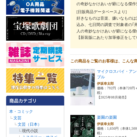
の奇妙なかけあいが癖になる傑作
[日販商品データベースより]
好きなものは音楽、嫌いなものは
込み、七日間の調査で対象者の｢
人の奇妙なかけあいが癖になる傑
【新装版にあたり加筆修正をして
この商品をご覧のお客様は、こんな
マイクロスパイ・アン
ブル
伊坂幸太郎
価格：792円（本体720円
税）
【2025年08月発売】
本・コミック
楽園の楽園
文芸
文芸（日本）
伊坂幸太郎
価格：1,650円（本体1,50
現代小説
税）