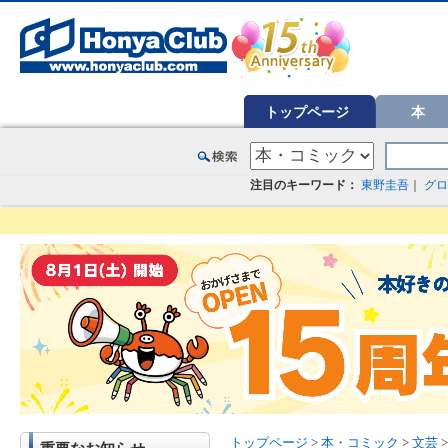
オンライン書店【ホンヤクラブ】はお好きな本屋での受け取りで送料無料！新刊予約・通販も。本（書籍）、雑誌、漫
トップページ
本
注目のキーワード：
東野圭吾
｜
グロ
トップページ
>
本・コミック
>
文芸