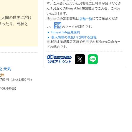
す。ご入会いただいたお客様には特典が盛りだくさ
ん！お近くのHonyaClub加盟書店でご入会、ご利用
いただけます。
、人間の世界に溶け
Honya Club加盟書店は
にてご確認くださ
店舗一覧
陥ったり。死神と
い。
のマークが目印です。
HonyaClub会員規約
個人情報の取扱いに関する規程
※上記は加盟書店店頭で使用できるHonyaClubカー
ドの規約です。
と天気
太郎
760円（本体1,600円＋
5年06月発売】