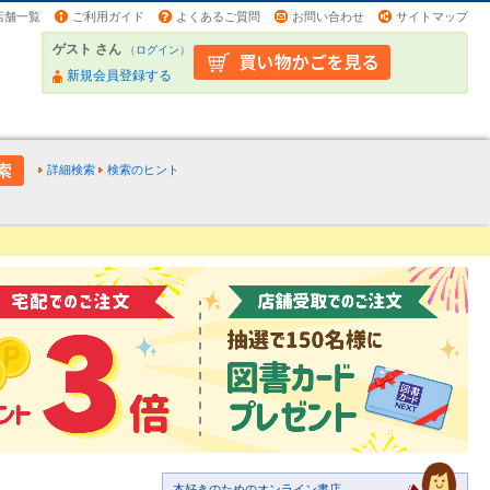
店舗一覧
ご利用ガイド
よくあるご質問
お問い合わせ
サイトマップ
ゲスト さん
（
ログイン
）
新規会員登録する
詳細検索
検索のヒント
本好きのためのオンライン書店