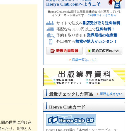
Honya Club.comへようこそ
Honya Club.comは日本出版販売株式会社が運営している
インターネット書店です。
ご利用ガイドはこちら
サイトで注文&
書店受け取り送料無料
宅配なら3,000円以上で
送料無料！
予約も取り寄せも
業界屈指の在庫量
外出先でも
検索や購入がカンタン！
店舗一覧はこちら
最近チェックした商品
履歴を残さない
Honya Clubカード
人間の世界に溶け込
陥ったり。死神と人
Honya Clubはお得な「本のポイントサービス」で