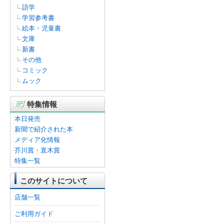
語学
学習参考書
絵本・児童書
文庫
新書
その他
コミック
ムック
特集情報
本日発売
新聞で紹介された本
メディア化情報
芥川賞・直木賞
特集一覧
このサイトについて
店舗一覧
ご利用ガイド