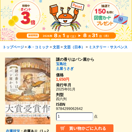
トップページ
>
本・コミック
>
文芸
>
文芸（日本）
>
ミステリー・サスペンス
謎の香りはパン屋から
宝島社
土屋うさぎ
価格
1,650円
発行年月
2025年01月
判型
四六判
ISBN
9784299062642
点
在庫状況
：在庫あり（1～2