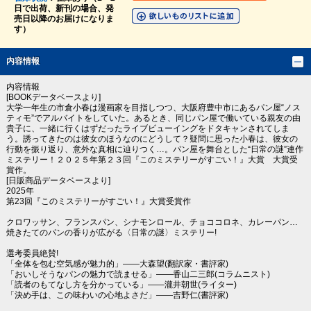
日で出荷、新刊の場合、発
売日以降のお届けになりま
す）
内容情報
内容情報
[BOOKデータベースより]
大学一年生の市倉小春は漫画家を目指しつつ、大阪府豊中市にあるパン屋“ノス
ティモ”でアルバイトをしていた。あるとき、同じパン屋で働いている親友の由
貴子に、一緒に行くはずだったライブビューイングをドタキャンされてしま
う。誘ってきたのは彼女のほうなのにどうして？疑問に思った小春は、彼女の
行動を振り返り、意外な真相に辿りつく…。パン屋を舞台とした“日常の謎”連作
ミステリー！２０２５年第２３回『このミステリーがすごい！』大賞 大賞受
賞作。
[日販商品データベースより]
2025年
第23回『このミステリーがすごい！』大賞受賞作
クロワッサン、フランスパン、シナモンロール、チョココロネ、カレーパン…
焼きたてのパンの香りが広がる〈日常の謎〉ミステリー!
選考委員絶賛!
「全体を包む空気感が魅力的」――大森望(翻訳家・書評家)
「おいしそうなパンの魅力で読ませる」――香山二三郎(コラムニスト)
「読者のもてなし方を分かっている」――瀧井朝世(ライター)
「決め手は、この味わいの心地よさだ」――吉野仁(書評家)