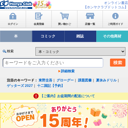
オンライン書店
【ホンヤクラブドットコム】
ログイン
会員登録
買い物かご
店舗一覧
ご利用ガイド
本
コミック
雑誌
その他商材
検索
詳細検索
注目のキーワード：
東野圭吾
｜
グローグー
｜
課題図書
｜
夏休みドリル
｜
ゲッターズ 2027
｜
十二国記【予約】
【ご案内】お盆期間の配送について