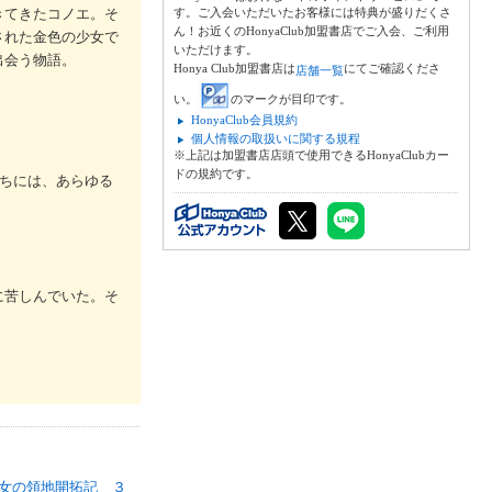
きてきたコノエ。そ
す。ご入会いただいたお客様には特典が盛りだくさ
ん！お近くのHonyaClub加盟書店でご入会、ご利用
された金色の少女で
いただけます。
出会う物語。
Honya Club加盟書店は
にてご確認くださ
店舗一覧
い。
のマークが目印です。
HonyaClub会員規約
個人情報の取扱いに関する規程
※上記は加盟書店店頭で使用できるHonyaClubカー
ドの規約です。
ちには、あらゆる
に苦しんでいた。そ
女の領地開拓記 ３