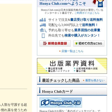
Honya Club.comへようこそ
Honya Club.comは日本出版販売株式会社が運営している
インターネット書店です。
ご利用ガイドはこちら
サイトで注文&
書店受け取り送料無料
宅配なら3,000円以上で
送料無料！
予約も取り寄せも
業界屈指の在庫量
外出先でも
検索や購入がカンタン！
店舗一覧はこちら
最近チェックした商品
履歴を残さない
Honya Clubカード
ら人類を守護する超
―惚れ薬を使うため
Honya Clubはお得な「本のポイントサービス」で