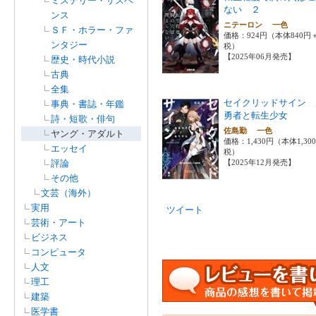
ミステリー・サスペ
ない ２
ンス
ニテーロン 一色
ＳＦ・ホラー・ファ
価格：924円（本体840円
ンタジー
税）
【2025年06月発売】
歴史・時代小説
古典
全集
セイクリッドサイン 
事典・書誌・年鑑
勇者と転生少女
詩・短歌・俳句
佐島勤 一色
ヤング・アダルト
価格：1,430円（本体1,30
エッセイ
税）
評論
【2025年12月発売】
その他
文芸（海外）
実用
ツイート
芸術・アート
ビジネス
コンピュータ
人文
理工
建築
医学書