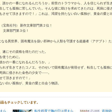
、誰かの一番になれるんだろうか」前世のトラウマから、人を信じられず生
生しても孤独に苦しんでいた。そんな彼に助けを求めてきたのは、死病に侵
もさせて頂きますので！」これは、渇望を持たない白い孤独が、黄金の愛と
6（宝島社刊） 新作文庫部門第２位！
5 文庫部門第３位！
になる異世界。固有魔法を扱い邪神から人類を守護する超越者〈アデプト〉た
、遂にその資格を得たのだった。
を使うために。
誰かの一番になれるんだろうか。」
られず生きてきたコノエ。そのせいで固有魔法が発現せず、転生しても孤独
死病に侵された金色の少女で――。
せて頂きますので！」
ない白い孤独が、黄金の愛と出会う物語。
商品もチェックしています。
まら
転生程度で胸の穴は埋まら
追放幼