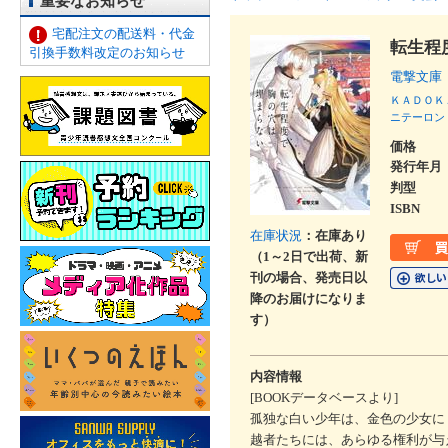
重要なお知らせ
宅配注文の配送料・代金
転生程
引換手数料改定のお知らせ
電撃文庫
ＫＡＤＯＫ
ニテーロン
価格
発行年月
判型
ISBN
在庫状況
：在庫あり
（1～2日で出荷、新
刊の場合、発売日以
降のお届けになりま
す）
内容情報
[BOOKデータベースより]
孤独な白い少年は、金色の少女に
越者たちには、あらゆる権利が与