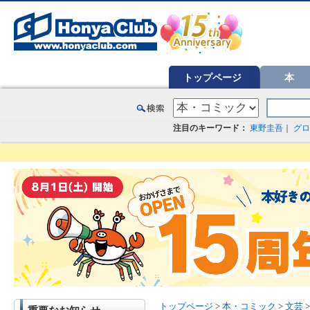
オンライン書店【ホンヤクラブ】はお好きな本屋での受け取りで送料無料！新刊予約・通販も。本（書籍）、雑誌、漫
トップページ
本
注目のキーワード：
東野圭吾
｜
グロ
トップページ
>
本・コミック
>
文芸