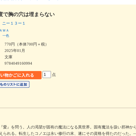
度で胸の穴は埋まらない
 ニー１３ー１
ＡＷＡ
一色
770円（本体700円＋税）
2025年01月
文庫
9784049160994
点
『愛』を問う。人の渇望が固有の魔法になる異世界。固有魔法を扱い邪神か
えられる。転生したコノエは永い修行の末、遂にその資格を得たのだった。