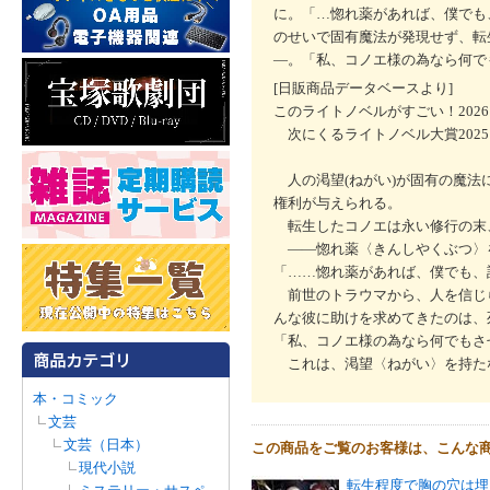
に。「…惚れ薬があれば、僕でも
のせいで固有魔法が発現せず、転
―。「私、コノエ様の為なら何で
[日販商品データベースより]
このライトノベルがすごい！202
次にくるライトノベル大賞202
人の渇望(ねがい)が固有の魔法
権利が与えられる。
転生したコノエは永い修行の末
――惚れ薬〈きんしやくぶつ〉
「……惚れ薬があれば、僕でも、
前世のトラウマから、人を信じ
んな彼に助けを求めてきたのは、
「私、コノエ様の為なら何でもさ
これは、渇望〈ねがい〉を持た
本・コミック
文芸
文芸（日本）
この商品をご覧のお客様は、こんな
現代小説
転生程度で胸の穴は埋