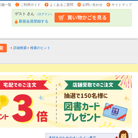
店舗一覧
ご利用ガイド
よくあるご質問
お問い合わせ
サイトマップ
ゲスト さん
（
ログイン
）
新規会員登録する
詳細検索
検索のヒント
本好きのためのオンライン書店