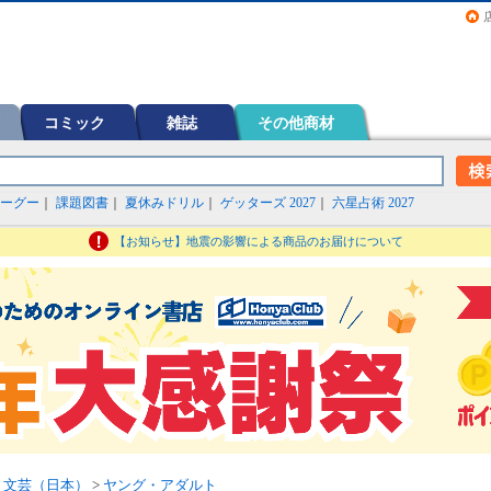
画（コミック）など在庫も充実
コミック
雑誌
その他商材
ーグー
｜
課題図書
｜
夏休みドリル
｜
ゲッターズ 2027
｜
六星占術 2027
【お知らせ】地震の影響による商品のお届けについて
>
文芸（日本）
>
ヤング・アダルト