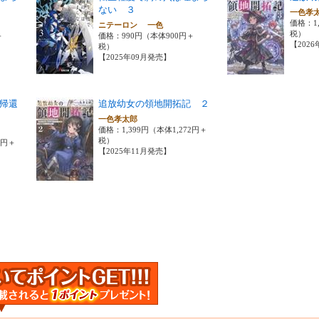
ない ３
一色孝
価格：1,
ニテーロン 一色
税）
＋
価格：990円（本体900円＋
【202
税）
【2025年09月発売】
帰還
追放幼女の領地開拓記 ２
一色孝太郎
価格：1,399円（本体1,272円＋
税）
0円＋
【2025年11月発売】